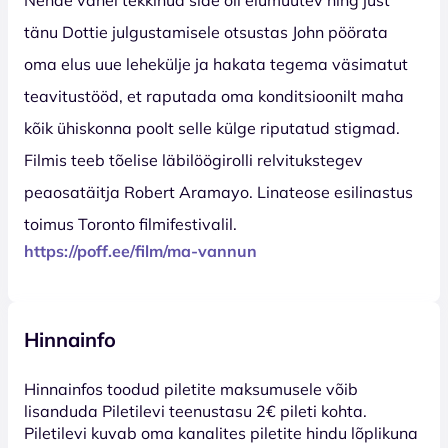
tänu Dottie julgustamisele otsustas John pöörata
oma elus uue lehekülje ja hakata tegema väsimatut
teavitustööd, et raputada oma konditsioonilt maha
kõik ühiskonna poolt selle külge riputatud stigmad.
Filmis teeb tõelise läbilöögirolli relvitukstegev
peaosatäitja Robert Aramayo. Linateose esilinastus
toimus Toronto filmifestivalil.
https://poff.ee/film/ma-vannun
Hinnainfo
Hinnainfos toodud piletite maksumusele võib
lisanduda Piletilevi teenustasu 2€ pileti kohta.
Piletilevi kuvab oma kanalites piletite hindu lõplikuna