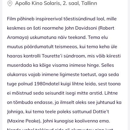
Apollo Kino Solaris, 2. saal, Tallinn
Film põhineb inspireerival tõestisündinud lool, mille
keskmes on šoti noormehe John Davidsoni (Robert
Aramayo) uskumatuna näiv teekond. Tema elu
muutus pöördumatult teismeeas, kui tema keha üle
haaras kontrolli Tourette’i sündroom, mis võib kiiresti
muserdada ka kõige visama inimese hinge. Selles
olukorras vajab inimene ligimeste toetust, aga seda
tuge polnud 1980ndatel kuigi lihtne leida, sest toona
ei mõistnud seda seisundit isegi mitte arstid. Lihtne
on tõmbuda endasse, ja ilmselt oleks see juhtunud ka
Johniga, kui tema teele poleks sattunud Dottie’t
(Maxine Peake), Johni kunagise koolivenna ema.
Nende vahel tekkinud side oli elumuutev ning just