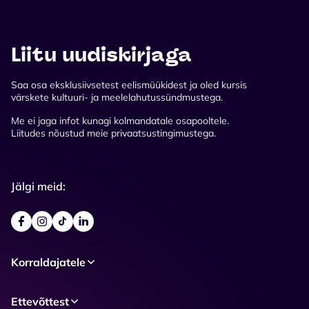
Liitu uudiskirjaga
Saa osa eksklusiivsetest eelismüükidest ja oled kursis
värskete kultuuri- ja meelelahutussündmustega.
Me ei jaga infot kunagi kolmandatale osapooltele.
Liitudes nõustud meie privaatsustingimustega.
Jälgi meid:
Korraldajatele
Ettevõttest