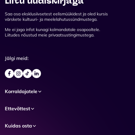
Liitu uudiskirjaga
Saa osa eksklusiivsetest eelismüükidest ja oled kursis
värskete kultuuri- ja meelelahutussündmustega.
Me ei jaga infot kunagi kolmandatale osapooltele.
Liitudes nõustud meie privaatsustingimustega.
Jälgi meid:
Korraldajatele
Ettevõttest
Kuidas osta