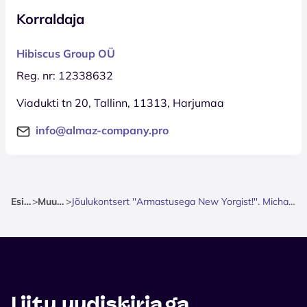
Korraldaja
Hibiscus Group OÜ
Reg. nr: 12338632
Viadukti tn 20, Tallinn, 11313, Harjumaa
info@almaz-company.pro
Esileht
>
Muusika
>
Jõulukontsert ''Armastusega New Yorgist!''. Michael Bulychev-Okser
Liitu uudiskirjaga