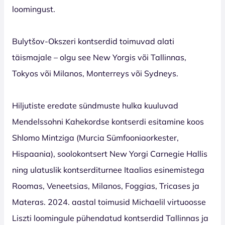
loomingust.
Bulytšov-Okszeri kontserdid toimuvad alati
täismajale – olgu see New Yorgis või Tallinnas,
Tokyos või Milanos, Monterreys või Sydneys.
Hiljutiste eredate sündmuste hulka kuuluvad
Mendelssohni Kahekordse kontserdi esitamine koos
Shlomo Mintziga (Murcia Sümfooniaorkester,
Hispaania), soolokontsert New Yorgi Carnegie Hallis
ning ulatuslik kontserditurnee Itaalias esinemistega
Roomas, Veneetsias, Milanos, Foggias, Tricases ja
Materas. 2024. aastal toimusid Michaelil virtuoosse
Liszti loomingule pühendatud kontserdid Tallinnas ja