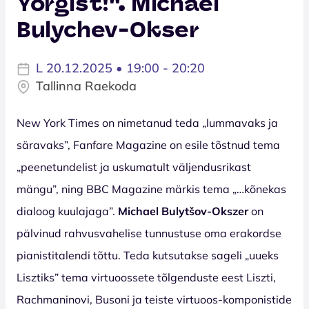
Yorgist!''. Michael
Bulychev-Okser
L 20.12.2025 • 19:00 - 20:20
Tallinna Raekoda
New York Times on nimetanud teda „lummavaks ja
säravaks”, Fanfare Magazine on esile tõstnud tema
„peenetundelist ja uskumatult väljendusrikast
mängu”, ning BBC Magazine märkis tema „…kõnekas
dialoog kuulajaga”.
Michael Bulytšov-Okszer
on
pälvinud rahvusvahelise tunnustuse oma erakordse
pianistitalendi tõttu. Teda kutsutakse sageli „uueks
Lisztiks” tema virtuoossete tõlgenduste eest Liszti,
Rachmaninovi, Busoni ja teiste virtuoos-komponistide