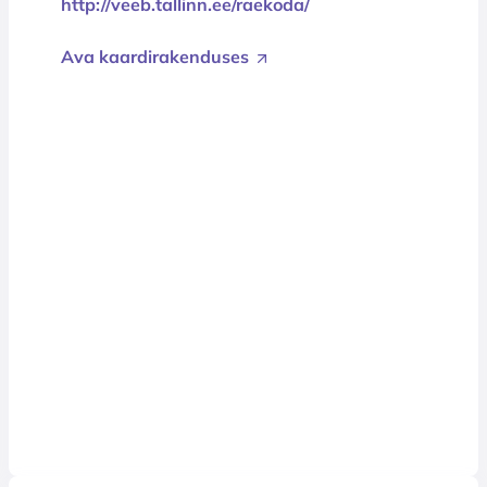
http://veeb.tallinn.ee/raekoda/
Ava kaardirakenduses