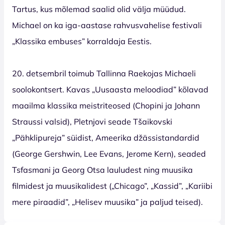
Tartus, kus mõlemad saalid olid välja müüdud.
Michael on ka iga-aastase rahvusvahelise festivali
„Klassika embuses” korraldaja Eestis.
20. detsembril toimub Tallinna Raekojas Michaeli
soolokontsert. Kavas „Uusaasta meloodiad” kõlavad
maailma klassika meistriteosed (Chopini ja Johann
Straussi valsid), Pletnjovi seade Tšaikovski
„Pähklipureja” süidist, Ameerika džässistandardid
(George Gershwin, Lee Evans, Jerome Kern), seaded
Tsfasmani ja Georg Otsa lauludest ning muusika
filmidest ja muusikalidest („Chicago”, „Kassid”, „Kariibi
mere piraadid”, „Helisev muusika” ja paljud teised).