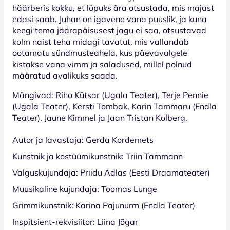
häärberis kokku, et lõpuks ära otsustada, mis majast
edasi saab. Juhan on igavene vana puuslik, ja kuna
keegi tema jäärapäisusest jagu ei saa, otsustavad
kolm naist teha midagi tavatut, mis vallandab
ootamatu sündmusteahela, kus päevavalgele
kistakse vana vimm ja saladused, millel polnud
määratud avalikuks saada.
Mängivad: Riho Kütsar (Ugala Teater), Terje Pennie
(Ugala Teater), Kersti Tombak, Karin Tammaru (Endla
Teater), Jaune Kimmel ja Jaan Tristan Kolberg.
Autor ja lavastaja: Gerda Kordemets
Kunstnik ja kostüümikunstnik: Triin Tammann
Valguskujundaja: Priidu Adlas (Eesti Draamateater)
Muusikaline kujundaja: Toomas Lunge
Grimmikunstnik: Karina Pajunurm (Endla Teater)
Inspitsient-rekvisiitor: Liina Jõgar