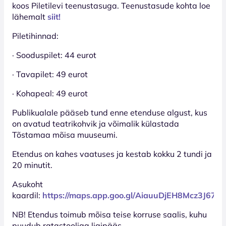
koos Piletilevi teenustasuga. Teenustasude kohta loe
lähemalt
siit!
Piletihinnad:
· Sooduspilet: 44 eurot
· Tavapilet: 49 eurot
· Kohapeal: 49 eurot
Publikualale pääseb tund enne etenduse algust, kus
on avatud teatrikohvik ja võimalik külastada
Tõstamaa mõisa muuseumi.
Etendus on kahes vaatuses ja kestab kokku 2 tundi ja
20 minutit.
Asukoht
kaardil:
https://maps.app.goo.gl/AiauuDjEH8Mcz3J67
NB! Etendus toimub mõisa teise korruse saalis, kuhu
puudub ratastooliga ligipääs.