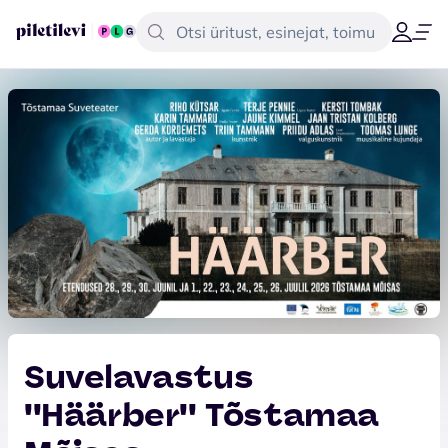
Suvelavastus
''Häärber'' Tõstamaa