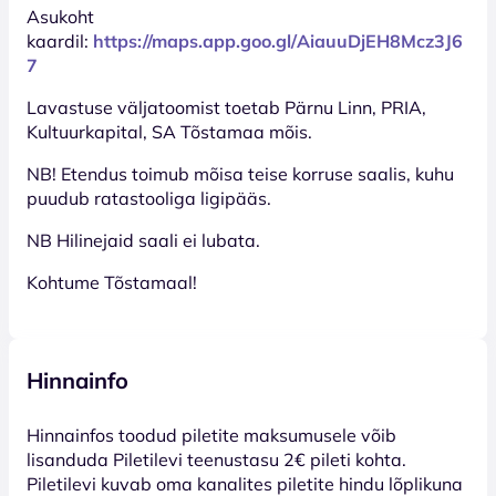
Asukoht
kaardil:
https://maps.app.goo.gl/AiauuDjEH8Mcz3J6
7
Lavastuse väljatoomist toetab Pärnu Linn, PRIA,
Kultuurkapital, SA Tõstamaa mõis.
NB! Etendus toimub mõisa teise korruse saalis, kuhu
puudub ratastooliga ligipääs.
NB Hilinejaid saali ei lubata.
Kohtume Tõstamaal!
Hinnainfo
Hinnainfos toodud piletite maksumusele võib
lisanduda Piletilevi teenustasu 2€ pileti kohta.
Piletilevi kuvab oma kanalites piletite hindu lõplikuna