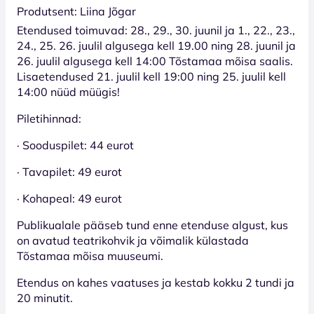
Produtsent: Liina Jõgar
Etendused toimuvad: 28., 29., 30. juunil ja 1., 22., 23.,
24., 25. 26. juulil algusega kell 19.00 ning 28. juunil ja
26. juulil algusega kell 14:00 Tõstamaa mõisa saalis.
Lisaetendused 21. juulil kell 19:00 ning 25. juulil kell
14:00 nüüd müügis!
Piletihinnad:
· Sooduspilet: 44 eurot
· Tavapilet: 49 eurot
· Kohapeal: 49 eurot
Publikualale pääseb tund enne etenduse algust, kus
on avatud teatrikohvik ja võimalik külastada
Tõstamaa mõisa muuseumi.
Etendus on kahes vaatuses ja kestab kokku 2 tundi ja
20 minutit.