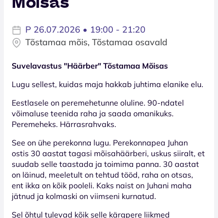
Mõisas
P 26.07.2026 • 19:00 - 21:20
Tõstamaa mõis, Tõstamaa osavald
Suvelavastus "Häärber" Tõstamaa Mõisas
Lugu sellest, kuidas maja hakkab juhtima elanike elu.
Eestlasele on peremehetunne oluline. 90-ndatel
võimaluse teenida raha ja saada omanikuks.
Peremeheks. Härrasrahvaks.
See on ühe perekonna lugu. Perekonnapea Juhan
ostis 30 aastat tagasi mõisahäärberi, uskus siiralt, et
suudab selle taastada ja toimima panna. 30 aastat
on läinud, meeletult on tehtud tööd, raha on otsas,
ent ikka on kõik pooleli. Kaks naist on Juhani maha
jätnud ja kolmaski on viimseni kurnatud.
Sel õhtul tulevad kõik selle kärgpere liikmed