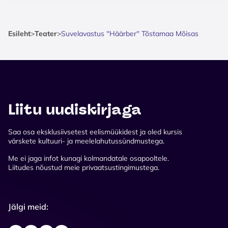
Esileht
>
Teater
>
Suvelavastus ''Häärber'' Tõstamaa Mõisas
Liitu uudiskirjaga
Saa osa eksklusiivsetest eelismüükidest ja oled kursis
värskete kultuuri- ja meelelahutussündmustega.
Me ei jaga infot kunagi kolmandatale osapooltele.
Liitudes nõustud meie privaatsustingimustega.
Jälgi meid: