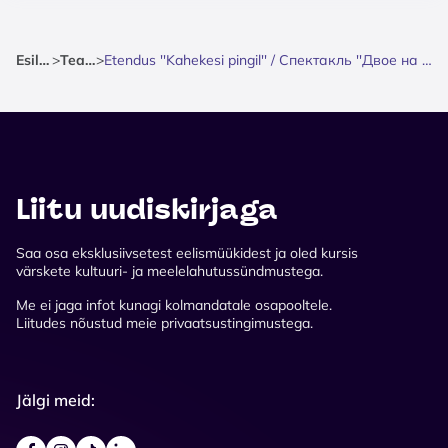
Esileht
>
Teater
>
Etendus ''Kahekesi pingil'' / Спектакль ''Двое на скамейке''
Liitu uudiskirjaga
Saa osa eksklusiivsetest eelismüükidest ja oled kursis
värskete kultuuri- ja meelelahutussündmustega.
Me ei jaga infot kunagi kolmandatale osapooltele.
Liitudes nõustud meie privaatsustingimustega.
Jälgi meid: