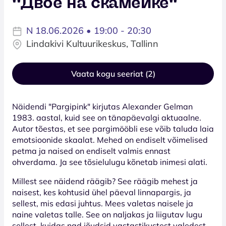
''Двое на скамейке''
N 18.06.2026 • 19:00 - 20:30
Lindakivi Kultuurikeskus, Tallinn
Vaata kogu seeriat (2)
Näidendi "Pargipink" kirjutas Alexander Gelman
1983. aastal, kuid see on tänapäevalgi aktuaalne.
Autor tõestas, et see pargimööbli ese võib taluda laia
emotsioonide skaalat. Mehed on endiselt võimelised
petma ja naised on endiselt valmis ennast
ohverdama. Ja see tõsielulugu kõnetab inimesi alati.
Millest see näidend räägib? See räägib mehest ja
naisest, kes kohtusid ühel päeval linnapargis, ja
sellest, mis edasi juhtus. Mees valetas naisele ja
naine valetas talle. See on naljakas ja liigutav lugu
sellest, kuidas nad jõudsid vastastikustest valedest