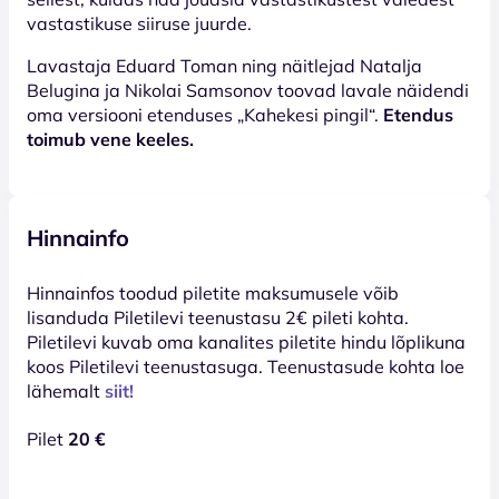
vastastikuse siiruse juurde.
Lavastaja Eduard Toman ning näitlejad Natalja
Belugina ja Nikolai Samsonov toovad lavale näidendi
oma versiooni etenduses „Kahekesi pingil“.
Etendus
toimub vene keeles.
Hinnainfo
Hinnainfos toodud piletite maksumusele võib
lisanduda Piletilevi teenustasu 2€ pileti kohta.
Piletilevi kuvab oma kanalites piletite hindu lõplikuna
koos Piletilevi teenustasuga. Teenustasude kohta loe
lähemalt
siit!
Pilet
20 €