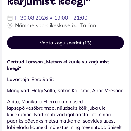
karjumist keegi''
P 30.08.2026 • 19:00 - 21:00
Nõmme spordikeskuse õu, Tallinn
Vaata kogu seeriat (13)
Gertrud Larsson „Metsas ei kuule su karjumist
keegi“
Lavastaja: Eero Spriit
Mängivad: Helgi Sallo, Katrin Karisma, Anne Veesaar
Anita, Monika ja Ellen on ammused
lapsepõlvesõbrannad, nüüdseks kõik juba üle
kuuekümne. Nad kohtuvad igal aastal, et minna
paariks päevaks metsa matkama, soovides uuesti
läbi elada kauneid mälestusi ning meenutada ühiselt