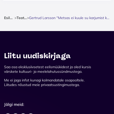
Esileht
>
Teater
>
Gertrud Larsson ''Metsas ei kuule su karjumist keegi''
Liitu uudiskirjaga
Saa osa eksklusiivsetest eelismüükidest ja oled kursis
värskete kultuuri- ja meelelahutussündmustega.
Me ei jaga infot kunagi kolmandatale osapooltele.
Liitudes nõustud meie privaatsustingimustega.
Jälgi meid: