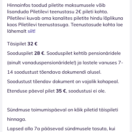
Hinnainfos toodud piletite maksumusele võib
lisanduda Piletilevi teenustasu 2€ pileti kohta.
Piletilevi kuvab oma kanalites piletite hindu lõplikuna
koos Piletilevi teenustasuga. Teenustasude kohta loe
lähemalt
siit!
Täsipilet
32 €
Sooduspilet
28 €
. Sooduspilet kehtib pensionäridele
(ainult vanaduspensionäridele!) ja lastele vanuses 7-
14 soodustust tõendava dokumendi alusel.
Soodustust tõendav dokument on vajalik kohapeal.
Etenduse päeval pilet
35 €
, soodustusi ei ole.
Sündmuse toimumispäeval on kõik piletid täispileti
hinnaga.
Lapsed alla 7a pääsevad sündmusele tasuta, kui