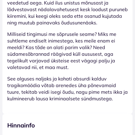
veedetud aega. Kuid ilus unistus mõnusast ja
lõdvestavast nädalavahetusest kesk loodust puruneb
kiiremini, kui keegi oleks seda ette osanud kujutada
ning muutub painavaks õudusunenäoks.
Milliseid tingimusi me sõprusele seame? Miks me
suhtleme endiselt inimestega, kes meile enam ei
meeldi? Kas tõde on alati parim valik? Need
südamesõbrannad räägivad küll aususest, aga
tegelikult varjavad üksteise eest vägagi palju ja
valetavad nii, et maa must.
See alguses naljaks ja kohati absurdi kalduv
tragikomöödia võtab arenedes üha põnevamaid
tuure, tekitab veidi isegi õudu, nagu pime mets ikka ja
kulmineerub lausa kriminaalsete sündmustega.
Hinnainfo