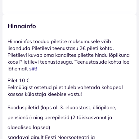
Hinnainfo
Hinnainfos toodud piletite maksumusele võib
lisanduda Piletilevi teenustasu 2€ pileti kohta.
Piletilevi kuvab oma kanalites piletite hindu lõplikuna
koos Piletilevi teenustasuga. Teenustasude kohta loe
lähemalt
siit!
Pilet 10
€
Eelmüügist ostetud pilet tuleb vahetada kohapeal
kassas külastaja kleebise vastu!
Sooduspiletid
(laps al. 3. eluaastast, üliõpilane,
pensionär) ning perepiletid (2 täiskasvanut ja
alaealised lapsed)
saadaval ainult Eesti Noorsooteatri ja