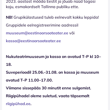
2023. aastast mööda Eestit ja jõuab nüüd tagasi
koju, esmakordselt Tallinna publiku ette.
NB!
Grupikülastused tuleb eelnevalt kokku leppida!
Gruppidele eelregistreerimine aadressil
muuseum@eestinoorsooteater.ee
või
kassa@eestinoorsooteater.ee
Nukuteatrimuuseum ja kassa on avatud T–P kl 10–
18.
Suveperioodil 25.06.–31.08. on kassa ja muuseum
avatud T–P 11.00–17.00.
Viimane sissepääs 30 minutit enne sulgemist.
Riigipühadel oleme suletud, vaata täpsemalt
riigipühad.ee
.