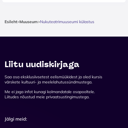
Esileht
>
Muuseum
>
Nukuteatrimuuseumi külastus
Liitu uudiskirjaga
Saa osa eksklusiivsetest eelismüükidest ja oled kursis
värskete kultuuri- ja meelelahutussündmustega.
Me ei jaga infot kunagi kolmandatale osapooltele.
Liitudes nõustud meie privaatsustingimustega.
Jälgi meid: