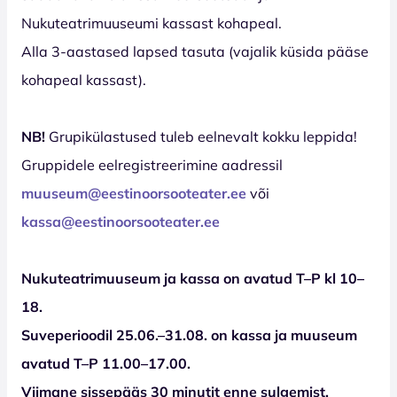
Nukuteatrimuuseumi kassast kohapeal.
Alla 3-aastased lapsed tasuta (vajalik küsida pääse
kohapeal kassast).
NB!
Grupikülastused tuleb eelnevalt kokku leppida!
Gruppidele eelregistreerimine aadressil
muuseum@eestinoorsooteater.ee
või
kassa@eestinoorsooteater.ee
Nukuteatrimuuseum ja kassa on avatud T–P kl 10–
18.
Suveperioodil 25.06.–31.08. on kassa ja muuseum
avatud T–P 11.00–17.00.
Viimane sissepääs 30 minutit enne sulgemist.