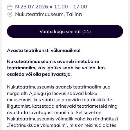
N 23.07.2026 • 11:00 - 17:00
Nukuteatrimuuseum, Tallinn
Vaata kogu seeriat (11)
Avasta teatrikunsti võlumaailma!
Nukuteatrimuuseumis avaneb imetabane
teatrimaailm, kus
igaüks saab ise valida, kas
osaleda või olla pealtvaataja.
Nukuteatrimuuseumis avaneb teatrimaailm uue
nurga alt. Ajalugu ja loovus saavad kokku
muuseumis, kus saab ise proovida teatrinukkude
liigutamist, katsetada erinevaid teatriameteid ning
avastada lavatagust maailma. Sel suvel on
Nukuteatrimuuseumis võimalik näha ka rändnäitust
„Teatrinukkude võlumaailm”, mis on reisinud alates