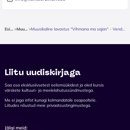
Esileht
>
Muusika
>
Muusikaline lavastus ''Vihmana ma sajan'' - Vendade Urbide lugu
Liitu uudiskirjaga
Saa osa eksklusiivsetest eelismüükidest ja oled kursis
värskete kultuuri- ja meelelahutussündmustega.
Me ei jaga infot kunagi kolmandatale osapooltele.
Liitudes nõustud meie privaatsustingimustega.
Jälgi meid: