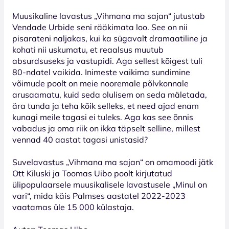
Muusikaline lavastus „Vihmana ma sajan“ jutustab
Vendade Urbide seni rääkimata loo. See on nii
pisarateni naljakas, kui ka sügavalt dramaatiline ja
kohati nii uskumatu, et reaalsus muutub
absurdsuseks ja vastupidi. Aga sellest kõigest tuli
80-ndatel vaikida. Inimeste vaikima sundimine
võimude poolt on meie nooremale põlvkonnale
arusaamatu, kuid seda olulisem on seda mäletada,
ära tunda ja teha kõik selleks, et need ajad enam
kunagi meile tagasi ei tuleks. Aga kas see õnnis
vabadus ja oma riik on ikka täpselt selline, millest
vennad 40 aastat tagasi unistasid?
Suvelavastus „Vihmana ma sajan“ on omamoodi jätk
Ott Kiluski ja Toomas Uibo poolt kirjutatud
ülipopulaarsele muusikalisele lavastusele „Minul on
vari“, mida käis Palmses aastatel 2022-2023
vaatamas üle 15 000 külastaja.