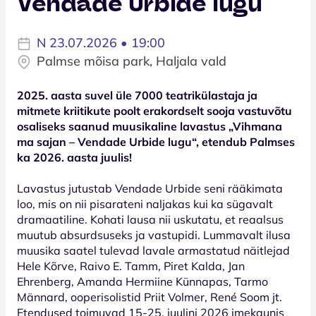
Vendade Urbide lugu
N 23.07.2026 • 19:00
Palmse mõisa park, Haljala vald
2025. aasta suvel üle 7000 teatrikülastaja ja
mitmete kriitikute poolt erakordselt sooja vastuvõtu
osaliseks saanud muusikaline lavastus „Vihmana
ma sajan – Vendade Urbide lugu“, etendub Palmses
ka 2026. aasta juulis!
Lavastus jutustab Vendade Urbide seni rääkimata
loo, mis on nii pisarateni naljakas kui ka sügavalt
dramaatiline. Kohati lausa nii uskutatu, et reaalsus
muutub absurdsuseks ja vastupidi. Lummavalt ilusa
muusika saatel tulevad lavale armastatud näitlejad
Hele Kõrve, Raivo E. Tamm, Piret Kalda, Jan
Ehrenberg, Amanda Hermiine Künnapas, Tarmo
Männard, ooperisolistid Priit Volmer, René Soom jt.
Etendused toimuvad 15-25. juulini 2026 imekaunis