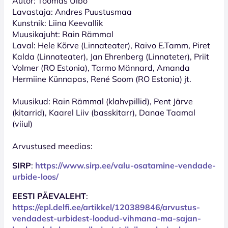
Autor: Toomas Uibo
Lavastaja: Andres Puustusmaa
Kunstnik: Liina Keevallik
Muusikajuht: Rain Rämmal
Laval: Hele Kõrve (Linnateater), Raivo E.Tamm, Piret
Kalda (Linnateater), Jan Ehrenberg (Linnateter), Priit
Volmer (RO Estonia), Tarmo Männard, Amanda
Hermiine Künnapas, René Soom (RO Estonia) jt.
Muusikud: Rain Rämmal (klahvpillid), Pent Järve
(kitarrid), Kaarel Liiv (basskitarr), Danae Taamal
(viiul)
Arvustused meedias:
SIRP
:
https://www.sirp.ee/valu-osatamine-vendade-
urbide-loos/
EESTI PÄEVALEHT
:
https://epl.delfi.ee/artikkel/120389846/arvustus-
vendadest-urbidest-loodud-vihmana-ma-sajan-