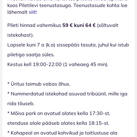
koos Piletilevi teenustasuga. Teenustasude kohta loe
lähemalt
siit!
Pileti hinnad vahemikus
59 € kuni 64 €
(sõltuvalt
istekohast).
Lapsele kuni 7 a (k.a) sissepääs tasuta, juhul kui istub
piletiga saatja süles.
Kestus kell 19:00-22:00 (1 vaheaeg 45 min).
* Üritus toimub vabas õhus.
* Nummerdatud istekohad asuvad tribüünil, mille iga
rida tõuseb.
* Mõisa park on avatud alates kella 17:30-st,
etenduse alale pääseb alates kella 18:15-st.
* Kohapeal on avatud kohvikud ja toitlustuse ala