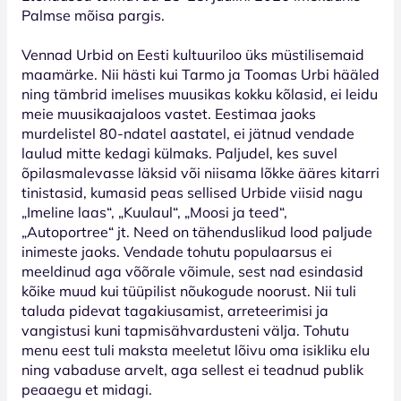
Palmse mõisa pargis.
Vennad Urbid on Eesti kultuuriloo üks müstilisemaid
maamärke. Nii hästi kui Tarmo ja Toomas Urbi hääled
ning tämbrid imelises muusikas kokku kõlasid, ei leidu
meie muusikaajaloos vastet. Eestimaa jaoks
murdelistel 80-ndatel aastatel, ei jätnud vendade
laulud mitte kedagi külmaks. Paljudel, kes suvel
õpilasmalevasse läksid või niisama lõkke ääres kitarri
tinistasid, kumasid peas sellised Urbide viisid nagu
„Imeline laas“, „Kuulaul“, „Moosi ja teed“,
„Autoportree“ jt. Need on tähenduslikud lood paljude
inimeste jaoks. Vendade tohutu populaarsus ei
meeldinud aga võõrale võimule, sest nad esindasid
kõike muud kui tüüpilist nõukogude noorust. Nii tuli
taluda pidevat tagakiusamist, arreteerimisi ja
vangistusi kuni tapmisähvardusteni välja. Tohutu
menu eest tuli maksta meeletut lõivu oma isikliku elu
ning vabaduse arvelt, aga sellest ei teadnud publik
peaaegu et midagi.