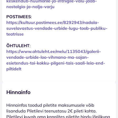
keskendub-huumorile-ja-intriigile-valu-jaab-
nostalgia-ja-nalja-varju
POSTIMEES
:
https://kultuur.postimees.ee/8292943/nadala-
suvelavastus-vendade-urbide-lugu-toob-publiku-
teatrisse
ÕHTULEHT
:
https://www.ohtuleht.ee/melu/1135043/galerii-
vendade-urbide-loo-vihmana-ma-sajan-
esietendus-toi-kokku-pilgeni-tais-saali-leia-end-
piltidelt
Hinnainfo
Hinnainfos toodud piletite maksumusele võib
lisanduda Piletilevi teenustasu 2€ pileti kohta.
Piletilevi kuvab oma kanalites piletite hindu lõplikuna