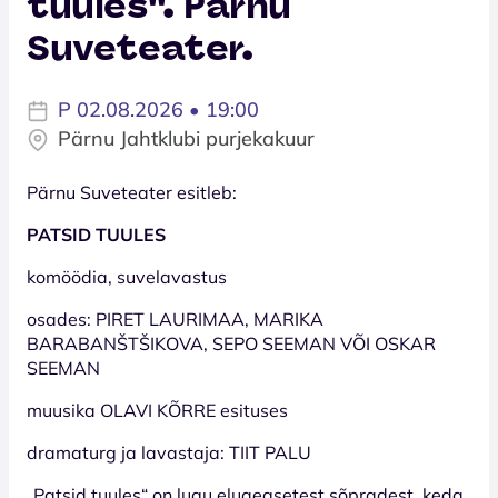
tuules''. Pärnu
Suveteater.
P 02.08.2026 • 19:00
Pärnu Jahtklubi purjekakuur
Pärnu Suveteater esitleb:
PATSID TUULES
komöödia, suvelavastus
osades: PIRET LAURIMAA, MARIKA
BARABANŠTŠIKOVA, SEPO SEEMAN VÕI OSKAR
SEEMAN
muusika OLAVI KÕRRE esituses
dramaturg ja lavastaja: TIIT PALU
„Patsid tuules“ on lugu eluaegsetest sõpradest, keda