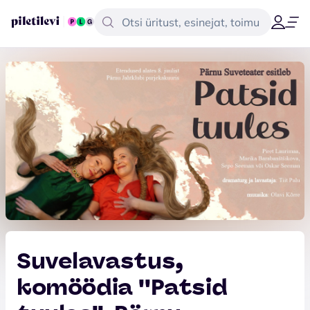
Suvelavastus,
komöödia ''Patsid