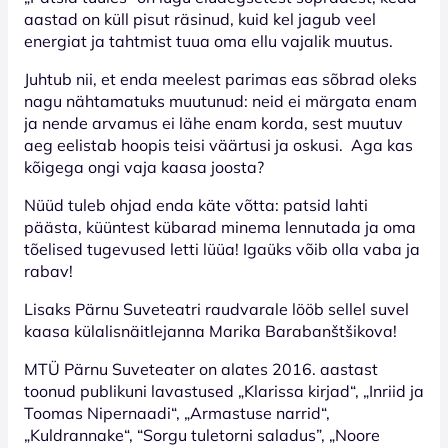
aastad on küll pisut räsinud, kuid kel jagub veel
energiat ja tahtmist tuua oma ellu vajalik muutus.
Juhtub nii, et enda meelest parimas eas sõbrad oleks
nagu nähtamatuks muutunud: neid ei märgata enam
ja nende arvamus ei lähe enam korda, sest muutuv
aeg eelistab hoopis teisi väärtusi ja oskusi. Aga kas
kõigega ongi vaja kaasa joosta?
Nüüd tuleb ohjad enda käte võtta: patsid lahti
päästa, küüntest kübarad minema lennutada ja oma
tõelised tugevused letti lüüa! Igaüks võib olla vaba ja
rabav!
Lisaks Pärnu Suveteatri raudvarale lööb sellel suvel
kaasa külalisnäitlejanna Marika Barabanštšikova!
MTÜ Pärnu Suveteater on alates 2016. aastast
toonud publikuni lavastused „Klarissa kirjad“, „Inriid ja
Toomas Nipernaadi“, „Armastuse narrid“,
„Kuldrannake“, “Sorgu tuletorni saladus”, „Noore