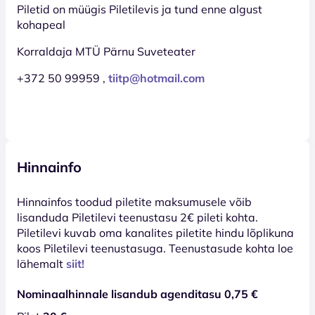
Piletid on müügis Piletilevis ja tund enne algust
kohapeal
Korraldaja MTÜ Pärnu Suveteater
+372 50 99959 ,
tiitp@hotmail.com
Hinnainfo
Hinnainfos toodud piletite maksumusele võib
lisanduda Piletilevi teenustasu 2€ pileti kohta.
Piletilevi kuvab oma kanalites piletite hindu lõplikuna
koos Piletilevi teenustasuga. Teenustasude kohta loe
lähemalt
siit!
Nominaalhinnale lisandub agenditasu 0,75 €