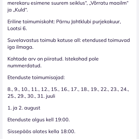
merekaru esimene suurem seiklus“, „Võrratu maailm“
ja „Kuld“.
Eriline toimumiskoht: Pärnu Jahtklubi purjekakuur,
Lootsi 6.
Suvelavastus toimub katuse all: etendused toimuvad
iga ilmaga.
Kohtade arv on piiratud. Istekohad pole
nummerdatud.
Etenduste toimumisajad:
8., 9., 10., 11., 12., 15., 16., 17., 18., 19., 22., 23., 24.,
25., 29., 30., 31. juuli
1. ja 2. august
Etenduste algus kell 19:00.
Sissepääs alates kella 18:00.