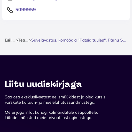
5099959
Esileht
>
Teater
>
Suvelavastus, komöödia ''Patsid tuules''. Pärnu Suveteater.
Liitu uudiskirjaga
Saa osa eksklusiivsetest eelismüükidest ja oled kursis
värskete kultuuri- ja meelelahutussündmustega.
Me ei jaga infot kunagi kolmandatale osapooltele.
Liitudes nõustud meie privaatsustingimustega.