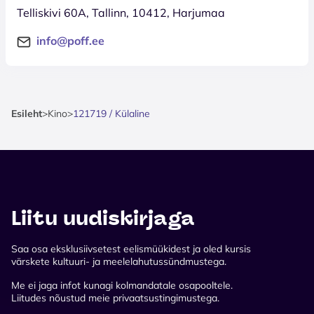
Telliskivi 60A, Tallinn, 10412, Harjumaa
info@poff.ee
Esileht
>
Kino
>
121719 / Külaline
Liitu uudiskirjaga
Saa osa eksklusiivsetest eelismüükidest ja oled kursis
värskete kultuuri- ja meelelahutussündmustega.
Me ei jaga infot kunagi kolmandatale osapooltele.
Liitudes nõustud meie privaatsustingimustega.