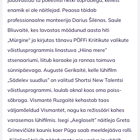
enamik ei ole näitlejad. Peaosa täidab
professionaalne monteerija Darius Šilėnas. Saule
Bliuvaitė, kes lavastas möödunud aasta hiti
„Mürgine“ ja kirjutas tänavu PÖFFi Kriitikute valikute
võistlusprogrammis linastuva „Hiina mere”
stsenaariumi, liitub karaoke ja rannas toimuva
sünnipäevaga. Augustė Gerikaitė, kelle lühifilm
„Sädelev suudlus” on valitud Shortsi New Talentsi
võistlusprogrammi, laulab aknal koos oma poiss-
sõbraga. Vismantė Ruzgaitė kehastab taas
väljamõeldud Vismantėt, nagu ka režissööri kahes
varasemas lühifilmis. Isegi „Aeglaselt” näitleja Greta
Grinevičiūtė kaunis koer Pūga saab meeldejääva rolli.
„Külaline“ triivib pöördumatu aja voolus ja väärib