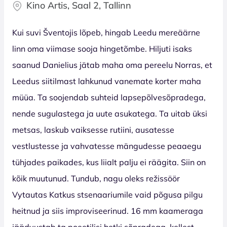
Kino Artis, Saal 2, Tallinn
Kui suvi Šventojis lõpeb, hingab Leedu mereäärne
linn oma viimase sooja hingetõmbe. Hiljuti isaks
saanud Danielius jätab maha oma pereelu Norras, et
Leedus siitilmast lahkunud vanemate korter maha
müüa. Ta soojendab suhteid lapsepõlvesõpradega,
nende sugulastega ja uute asukatega. Ta uitab üksi
metsas, laskub vaiksesse rutiini, ausatesse
vestlustesse ja vahvatesse mängudesse peaaegu
tühjades paikades, kus liialt palju ei räägita. Siin on
kõik muutunud. Tundub, nagu oleks režissöör
Vytautas Katkus stsenaariumile vaid põgusa pilgu
heitnud ja siis improviseerinud. 16 mm kaameraga
jäädvustab ta poeetilisi hetki sõpradega, kellest