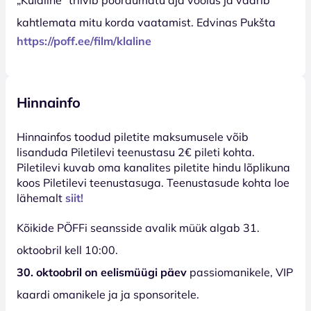
kahtlemata mitu korda vaatamist. Edvinas Pukšta
https://poff.ee/film/klaline
Hinnainfo
Hinnainfos toodud piletite maksumusele võib
lisanduda Piletilevi teenustasu 2€ pileti kohta.
Piletilevi kuvab oma kanalites piletite hindu lõplikuna
koos Piletilevi teenustasuga. Teenustasude kohta loe
lähemalt
siit!
Kõikide PÖFFi seansside avalik müük algab 31.
oktoobril kell 10:00.
30. oktoobril on eelismüügi päev
passiomanikele, VIP
kaardi omanikele ja ja sponsoritele.