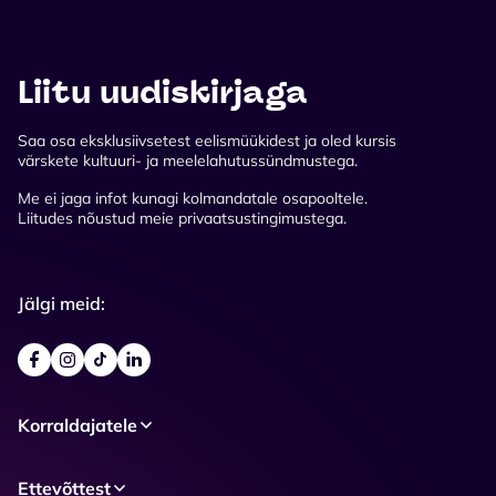
Liitu uudiskirjaga
Saa osa eksklusiivsetest eelismüükidest ja oled kursis
värskete kultuuri- ja meelelahutussündmustega.
Me ei jaga infot kunagi kolmandatale osapooltele.
Liitudes nõustud meie privaatsustingimustega.
Jälgi meid:
Korraldajatele
Ettevõttest