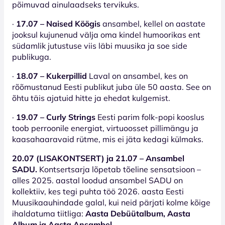
põimuvad ainulaadseks tervikuks.
·
17.07 – Naised Köögis
ansambel, kellel on aastate
jooksul kujunenud välja oma kindel humoorikas ent
südamlik jutustuse viis läbi muusika ja soe side
publikuga.
·
18.07 – Kukerpillid
Laval on ansambel, kes on
rõõmustanud Eesti publikut juba üle 50 aasta. See on
õhtu täis ajatuid hitte ja ehedat kulgemist.
·
19.07 – Curly Strings
Eesti parim folk-popi kooslus
toob perroonile energiat, virtuoosset pillimängu ja
kaasahaaravaid rütme, mis ei jäta kedagi külmaks.
20.07 (LISAKONTSERT) ja 21.07 – Ansambel
SADU.
Kontsertsarja lõpetab tõeline sensatsioon –
alles 2025. aastal loodud ansambel SADU on
kollektiiv, kes tegi puhta töö 2026. aasta Eesti
Muusikaauhindade galal, kui neid pärjati kolme kõige
ihaldatuma tiitliga:
Aasta Debüütalbum, Aasta
Album
ja Aasta Ansambel.