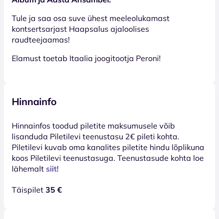
Tule ja saa osa suve ühest meeleolukamast
kontsertsarjast Haapsalus ajaloolises
raudteejaamas!
Elamust toetab Itaalia joogitootja Peroni!
Hinnainfo
Hinnainfos toodud piletite maksumusele võib
lisanduda Piletilevi teenustasu 2€ pileti kohta.
Piletilevi kuvab oma kanalites piletite hindu lõplikuna
koos Piletilevi teenustasuga. Teenustasude kohta loe
lähemalt
siit!
Täispilet
35 €