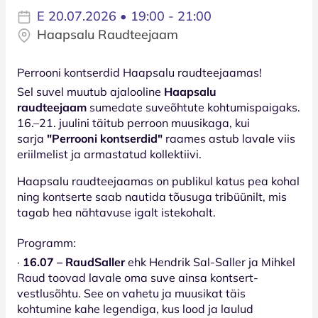
E 20.07.2026 • 19:00 - 21:00
Haapsalu Raudteejaam
Perrooni kontserdid Haapsalu raudteejaamas!
Sel suvel muutub ajalooline
Haapsalu
raudteejaam
sumedate suveõhtute kohtumispaigaks.
16.–21. juulini täitub perroon muusikaga, kui
sarja
"Perrooni kontserdid"
raames astub lavale viis
eriilmelist ja armastatud kollektiivi.
Haapsalu raudteejaamas on publikul katus pea kohal
ning kontserte saab nautida tõusuga tribüünilt, mis
tagab hea nähtavuse igalt istekohalt.
Programm:
·
16.07 – RaudSaller
ehk Hendrik Sal-Saller ja Mihkel
Raud toovad lavale oma suve ainsa kontsert-
vestlusõhtu. See on vahetu ja muusikat täis
kohtumine kahe legendiga, kus lood ja laulud