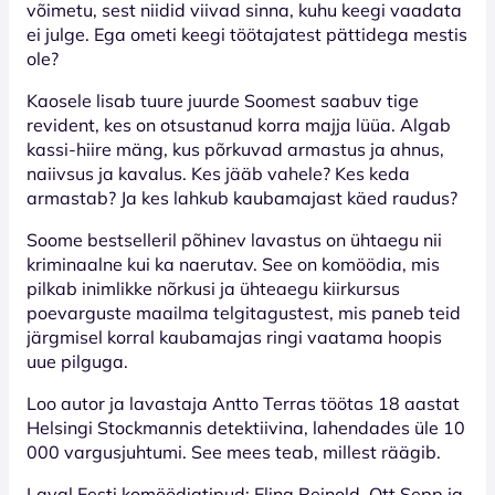
võimetu, sest niidid viivad sinna, kuhu keegi vaadata
ei julge. Ega ometi keegi töötajatest pättidega mestis
ole?
Kaosele lisab tuure juurde Soomest saabuv tige
revident, kes on otsustanud korra majja lüüa. Algab
kassi-hiire mäng, kus põrkuvad armastus ja ahnus,
naiivsus ja kavalus. Kes jääb vahele? Kes keda
armastab? Ja kes lahkub kaubamajast käed raudus?
Soome bestselleril põhinev lavastus on ühtaegu nii
kriminaalne kui ka naerutav. See on komöödia, mis
pilkab inimlikke nõrkusi ja ühteaegu kiirkursus
poevarguste maailma telgitagustest, mis paneb teid
järgmisel korral kaubamajas ringi vaatama hoopis
uue pilguga.
Loo autor ja lavastaja Antto Terras töötas 18 aastat
Helsingi Stockmannis detektiivina, lahendades üle 10
000 vargusjuhtumi. See mees teab, millest räägib.
Laval Eesti komöödiatipud: Elina Reinold, Ott Sepp ja