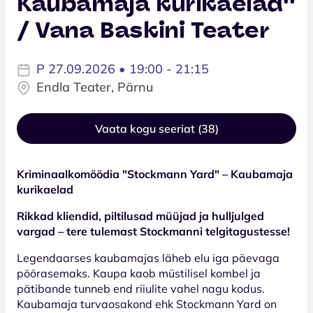
Kaubamaja kurikaelad''
/ Vana Baskini Teater
P 27.09.2026 • 19:00 - 21:15
Endla Teater, Pärnu
Vaata kogu seeriat (38)
Kriminaalkomöödia "Stockmann Yard" – Kaubamaja
kurikaelad
Rikkad kliendid, piltilusad müüjad ja hulljulged
vargad – tere tulemast Stockmanni telgitagustesse!
Legendaarses kaubamajas läheb elu iga päevaga
pöörasemaks. Kaupa kaob müstilisel kombel ja
pätibande tunneb end riiulite vahel nagu kodus.
Kaubamaja turvaosakond ehk Stockmann Yard on