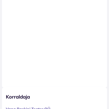
Korraldaja
Vana Baskini Teater OÜ