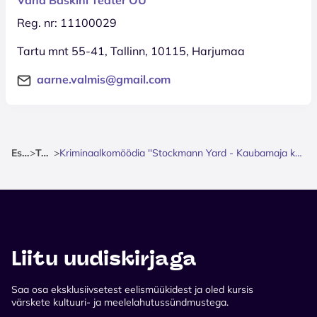
Reg. nr: 11100029
Tartu mnt 55-41, Tallinn, 10115, Harjumaa
aarne.valmis@gmail.com
Esileht
>
Teater
>
Kriminaalkomöödia ''Stockmann Yard - Kaubamaja kurikaelad'' / Vana Baskini Teater
Liitu uudiskirjaga
Saa osa eksklusiivsetest eelismüükidest ja oled kursis
värskete kultuuri- ja meelelahutussündmustega.