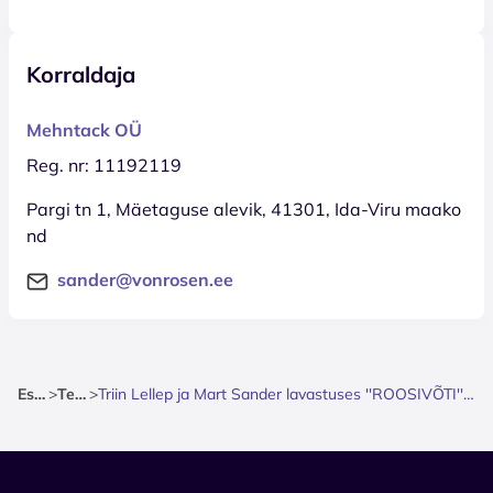
Korraldaja
Mehntack OÜ
Reg. nr: 11192119
Pargi tn 1, Mäetaguse alevik, 41301, Ida-Viru maako
nd
sander@vonrosen.ee
Esileht
>
Teater
>
Triin Lellep ja Mart Sander lavastuses ''ROOSIVÕTI''. Lisaetendused üle Eesti