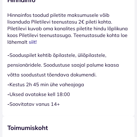
Hinnainfos toodud piletite maksumusele võib
lisanduda Piletilevi teenustasu 2€ pileti kohta.
Piletilevi kuvab oma kanalites piletite hindu lõplikuna
koos Piletilevi teenustasuga. Teenustasude kohta loe
lähemalt
siit!
-
Sooduspilet kehtib õpilastele, üliõpilastele,
pensionäridele. Soodustuse saajal palume kaasa
võtta soodustust tõendava dokumendi.
-
Kestus 2h 45 min ühe vaheajaga
-
Uksed avatakse kell 18:00
-
Soovitatav vanus 14+
Toimumiskoht