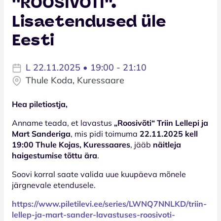
''ROOSIVÕTI''.
Lisaetendused üle
Eesti
L 22.11.2025 • 19:00 - 21:10
Thule Koda, Kuressaare
Hea piletiostja,
Anname teada, et lavastus
„Roosivõti“ Triin Lellepi ja
Mart Sanderiga
, mis pidi toimuma
22.11.2025 kell
19:00 Thule Kojas, Kuressaares
, jääb
näitleja
haigestumise tõttu ära
.
Soovi korral saate valida uue kuupäeva mõnele
järgnevale etendusele.
https://www.piletilevi.ee/series/LWNQ7NNLKD/triin-
lellep-ja-mart-sander-lavastuses-roosivoti-