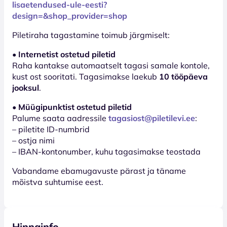
lisaetendused-ule-eesti?
design=&shop_provider=shop
Piletiraha tagastamine toimub järgmiselt:
• Internetist ostetud piletid
Raha kantakse automaatselt tagasi samale kontole,
kust ost sooritati. Tagasimakse laekub
10 tööpäeva
jooksul
.
• Müügipunktist ostetud piletid
Palume saata aadressile
tagasiost@piletilevi.ee
:
– piletite ID-numbrid
– ostja nimi
– IBAN-kontonumber, kuhu tagasimakse teostada
Vabandame ebamugavuste pärast ja täname
mõistva suhtumise eest.
Hinnainfo