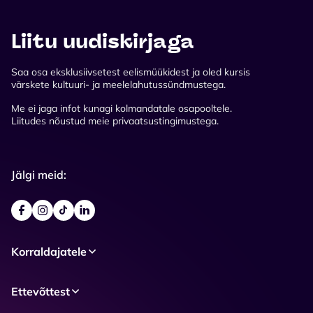
Liitu uudiskirjaga
Saa osa eksklusiivsetest eelismüükidest ja oled kursis
värskete kultuuri- ja meelelahutussündmustega.
Me ei jaga infot kunagi kolmandatale osapooltele.
Liitudes nõustud meie privaatsustingimustega.
Jälgi meid:
Korraldajatele
Ettevõttest