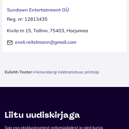
Sundown Entertainment OÜ
Reg. nr: 12813435
Kivila tn 15, Tallinn, 75403, Harjumaa
eveli.reitelmann@gmail.com
Esileht
>
Teater
>
Heisenbergi määramatuse printsiip
Liitu uudiskirjaga
Saa osa eksklusiivsetest eelismüükidest ja oled kursis