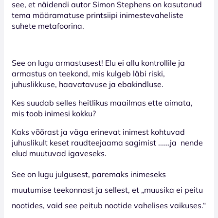
see, et näidendi autor Simon Stephens on kasutanud
tema määramatuse printsiipi inimestevaheliste
suhete metafoorina.
See on lugu armastusest!
Elu ei allu kontrollile ja
armastus on teekond, mis kulgeb läbi riski,
juhuslikkuse, haavatavuse ja ebakindluse.
Kes suudab selles heitlikus maailmas ette aimata,
mis toob inimesi kokku?
Kaks võõrast ja väga erinevat inimest kohtuvad
juhuslikult keset raudteejaama sagimist ......ja
nende
elud muutuvad igaveseks.
See on lugu julgusest, paremaks inimeseks
muutumise teekonnast ja sellest, et „muusika ei peitu
nootides, vaid see peitub nootide vahelises vaikuses.“