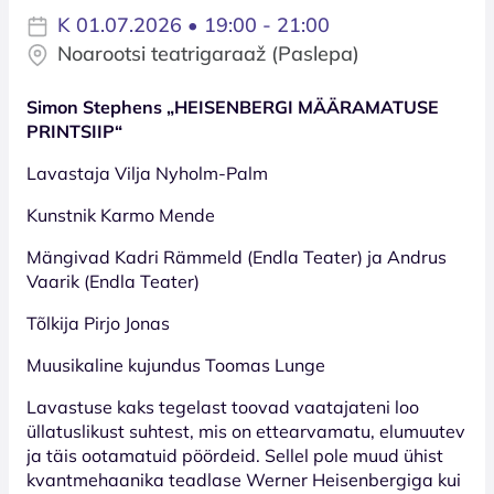
K 01.07.2026 • 19:00 - 21:00
Noarootsi teatrigaraaž (Paslepa)
Simon Stephens „HEISENBERGI MÄÄRAMATUSE
PRINTSIIP“
Lavastaja Vilja Nyholm-Palm
Kunstnik Karmo Mende
Mängivad Kadri Rämmeld (Endla Teater) ja Andrus
Vaarik (Endla Teater)
Tõlkija Pirjo Jonas
Muusikaline kujundus Toomas Lunge
Lavastuse kaks tegelast toovad vaatajateni loo
üllatuslikust suhtest, mis on ettearvamatu, elumuutev
ja täis ootamatuid pöördeid. Sellel pole muud ühist
kvantmehaanika teadlase Werner Heisenbergiga kui