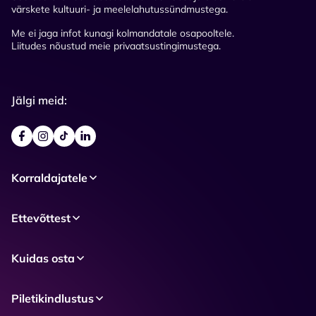
värskete kultuuri- ja meelelahutussündmustega.
Me ei jaga infot kunagi kolmandatale osapooltele.
Liitudes nõustud meie privaatsustingimustega.
Jälgi meid:
Korraldajatele
Ettevõttest
Kuidas osta
Piletikindlustus