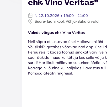
ehk Vino Veritas''
N 22.10.2026 • 19:00 - 21:00
Suure-Jaani kool, Põhja-Sakala vald
Valede võrgus ehk Vino Veritas
Neli sõpra otsustavad ühel Halloweeni õhtul ü
Või siiski? Igatahes võtavad nad appi ühe iid
Peruu reisilt kaasa toonud sinakat värvi vein
saa rääkida muud kui tõtt ja kes selle välja
surid! Harilikult möllavad suhtekomöödias väi
Korraga nii õudne kui naljakas! Lavastus tul
Komöödiateatri ringreisil.