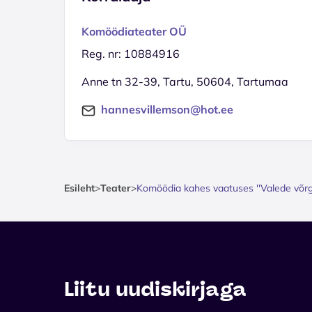
Komöödiateater OÜ
Reg. nr: 10884916
Anne tn 32-39, Tartu, 50604, Tartumaa
hannesvillemson@hot.ee
Esileht
>
Teater
>
Komöödia kahes vaatuses ''Valede võrgu
Liitu uudiskirjaga