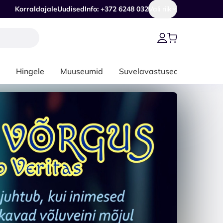
Korraldajale
Uudised
Info: +372 6248 032
Vali riik
Hingele
Muuseumid
Suvelavastused