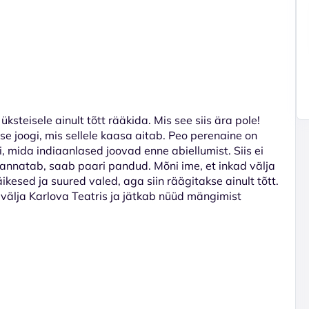
ksteisele ainult tõtt rääkida. Mis see siis ära pole!
se joogi, mis sellele kaasa aitab. Peo perenaine on
i, mida indiaanlased joovad enne abiellumist. Siis ei
 kannatab, saab paari pandud. Mõni ime, et inkad välja
kesed ja suured valed, aga siin räägitakse ainult tõtt.
i välja Karlova Teatris ja jätkab nüüd mängimist