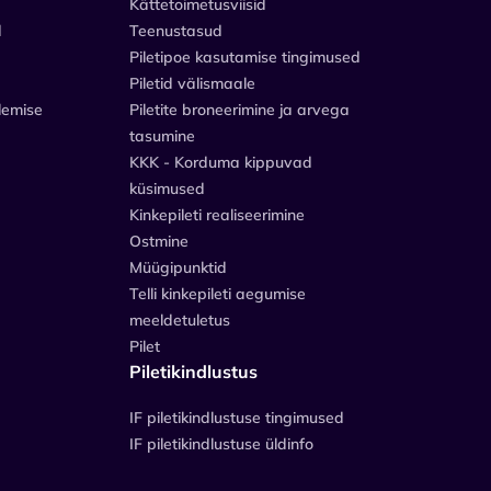
Kättetoimetusviisid
d
Teenustasud
Piletipoe kasutamise tingimused
Piletid välismaale
lemise
Piletite broneerimine ja arvega
tasumine
KKK - Korduma kippuvad
küsimused
Kinkepileti realiseerimine
Ostmine
Müügipunktid
Telli kinkepileti aegumise
meeldetuletus
Pilet
Piletikindlustus
IF piletikindlustuse tingimused
IF piletikindlustuse üldinfo