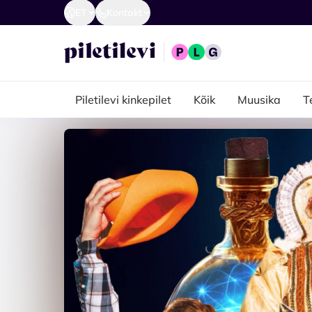
ET
Kontakt
Piletilevi kinkepilet
Kõik
Muusika
T