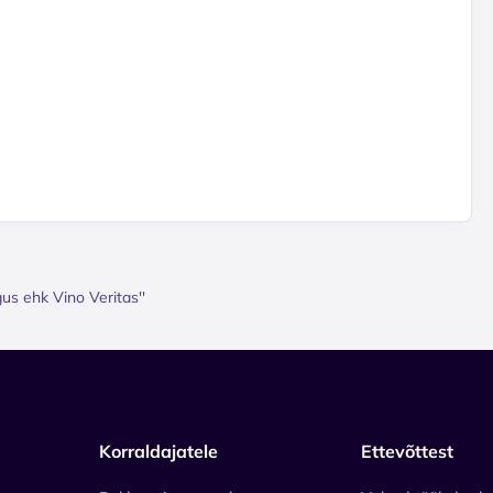
s ehk Vino Veritas''
Korraldajatele
Ettevõttest