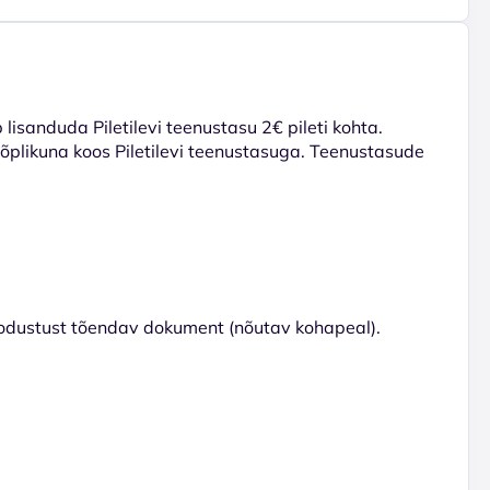
lisanduda Piletilevi teenustasu 2€ pileti kohta.
 lõplikuna koos Piletilevi teenustasuga. Teenustasude
odustust tõendav dokument (nõutav kohapeal).