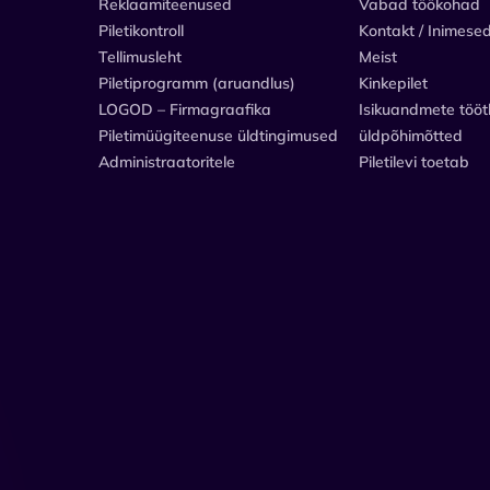
Reklaamiteenused
Vabad töökohad
Piletikontroll
Kontakt / Inimese
Tellimusleht
Meist
Piletiprogramm (aruandlus)
Kinkepilet
LOGOD – Firmagraafika
Isikuandmete tööt
Piletimüügiteenuse üldtingimused
üldpõhimõtted
Administraatoritele
Piletilevi toetab