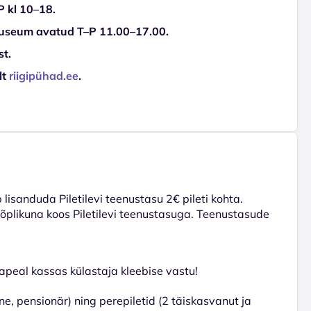
 kl 10–18.
muuseum avatud T–P 11.00–17.00.
st.
lt
riigipühad.ee
.
lisanduda Piletilevi teenustasu 2€ pileti kohta.
 lõplikuna koos Piletilevi teenustasuga. Teenustasude
apeal kassas külastaja kleebise vastu!
lane, pensionär) ning perepiletid (2 täiskasvanut ja