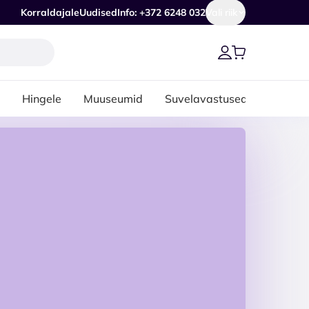
Korraldajale
Uudised
Info: +372 6248 032
Vali riik
Hingele
Muuseumid
Suvelavastused