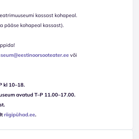
uteatrimuuseumi kassast kohapeal.
da pääse kohapeal kassast).
eppida!
seum@eestinoorsooteater.ee
või
 kl 10–18.
muuseum avatud T–P 11.00–17.00.
st.
lt
riigipühad.ee
.