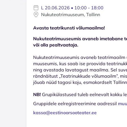
L 20.06.2026 • 10:00 - 18:00
Nukuteatrimuuseum, Tallinn
Avasta teatrikunsti võlumaailma!
Nukuteatrimuuseumis avaneb imetabane te
või olla pealtvaataja.
Nukuteatrimuuseumis avaneb teatrimaailm u
muuseumis, kus saab ise proovida teatrinukk
ning avastada lavatagust maailma. Sel suv
rändnäitust „Teatrinukkude võlumaailm”, mis
jõuab nüüd tagasi koju, esmakordselt Tallinn
NB!
Grupikülastused tuleb eelnevalt kokku l
Gruppidele eelregistreerimine aadressil
muu
kassa@eestinoorsooteater.ee