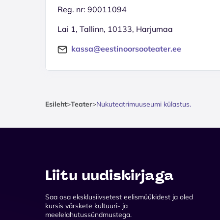
Reg. nr: 90011094
Lai 1, Tallinn, 10133, Harjumaa
kassa@eestinoorsooteater.ee
Esileht
>
Teater
>
Nukuteatrimuuseumi külastus.
Liitu uudiskirjaga
Saa osa eksklusiivsetest eelismüükidest ja oled
kursis värskete kultuuri- ja
meelelahutussündmustega.