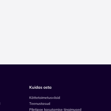
Kuidas osta
Kättetoimetusviisid
d
Teenustasud
Piletipoe kasutamise tingimused