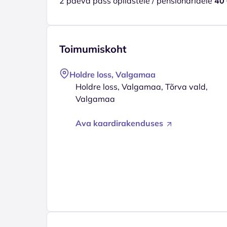
2 päeva pass õpilastele / pensionäridele
40
Toimumiskoht
Holdre loss, Valgamaa
Holdre loss, Valgamaa, Tõrva vald,
Valgamaa
Ava kaardirakenduses