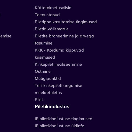
Kättetoimetusviisid
d
Teenustasud
Piletipoe kasutamise tingimused
Piletid välismaale
lemise
Piletite broneerimine ja arvega
tasumine
KKK - Korduma kippuvad
küsimused
Kinkepileti realiseerimine
Ostmine
Müügipunktid
Telli kinkepileti aegumise
meeldetuletus
Pilet
Piletikindlustus
IF piletikindlustuse tingimused
IF piletikindlustuse üldinfo