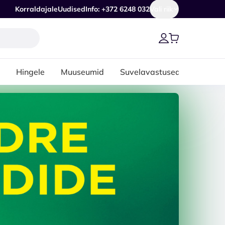
Korraldajale
Uudised
Info: +372 6248 032
Vali riik
Hingele
Muuseumid
Suvelavastused