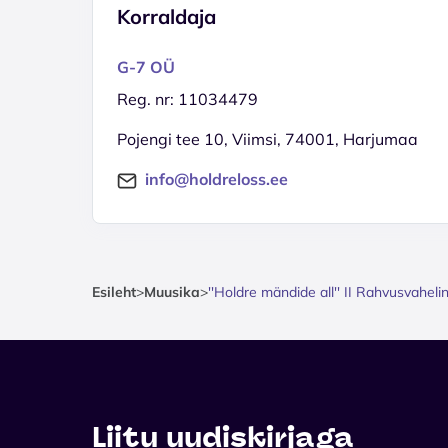
Korraldaja
G-7 OÜ
Reg. nr: 11034479
Pojengi tee 10, Viimsi, 74001, Harjumaa
info@holdreloss.ee
Esileht
>
Muusika
>
''Holdre mändide all'' II Rahvusvahel
Liitu uudiskirjaga