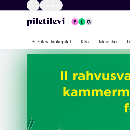
ET
Kontakt
Piletilevi kinkepilet
Kõik
Muusika
T