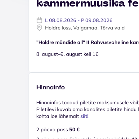
kammermuusika fes
L 08.08.2026 - P 09.08.2026
Holdre loss, Valgamaa, Tõrva vald
"Holdre mändide all" II Rahvusvaheline ka
8. august–9. august kell 16
Hinnainfo
Hinnainfos toodud piletite maksumusele võib 
Piletilevi kuvab oma kanalites piletite hindu
kohta loe lähemalt
siit!
2 päeva pass
50 €