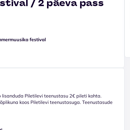
tival / 2 päeva pass
mmermuusika festival
lisanduda Piletilevi teenustasu 2€ pileti kohta.
 lõplikuna koos Piletilevi teenustasuga. Teenustasude