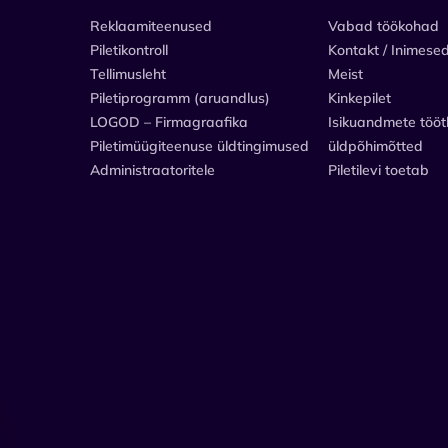
Reklaamiteenused
Vabad töökohad
Piletikontroll
Kontakt / Inimese
Tellimusleht
Meist
Piletiprogramm (aruandlus)
Kinkepilet
LOGOD – Firmagraafika
Isikuandmete tööt
Piletimüügiteenuse üldtingimused
üldpõhimõtted
Administraatoritele
Piletilevi toetab