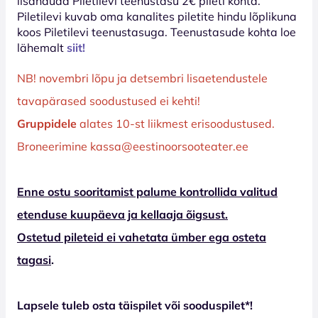
lisanduda Piletilevi teenustasu 2€ pileti kohta.
Piletilevi kuvab oma kanalites piletite hindu lõplikuna
koos Piletilevi teenustasuga. Teenustasude kohta loe
lähemalt
siit!
NB! novembri lõpu ja detsembri lisaetendustele
tavapärased soodustused ei kehti!
Gruppidele
alates 10-st liikmest erisoodustused.
Broneerimine kassa@eestinoorsooteater.ee
Enne ostu sooritamist palume kontrollida valitud
etenduse kuupäeva ja kellaaja õigsust.
Ostetud pileteid ei vahetata ümber ega osteta
tagasi
.
Lapsele tuleb osta täispilet või sooduspilet*!