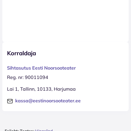
Korraldaja
Sihtasutus Eesti Noorsooteater
Reg. nr: 90011094
Lai 1, Tallinn, 10133, Harjumaa
kassa@eestinoorsooteater.ee
Esileht
>
Teater
>
Hingelind