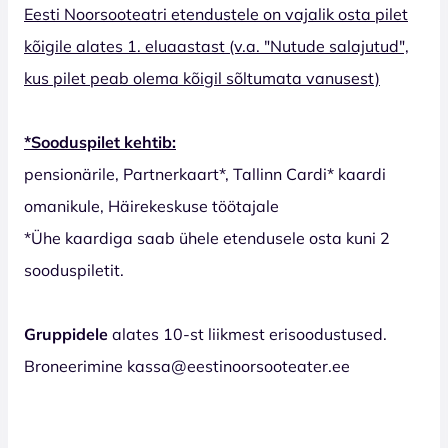
Eesti Noorsooteatri etendustele on vajalik osta pilet
kõigile alates 1. eluaastast (v.a. "Nutude salajutud",
kus pilet peab olema kõigil sõltumata vanusest)
*Sooduspilet kehtib:
pensionärile, Partnerkaart*, Tallinn Cardi* kaardi
omanikule, Häirekeskuse töötajale
*Ühe kaardiga saab ühele etendusele osta kuni 2
sooduspiletit.
Gruppidele
alates 10-st liikmest erisoodustused.
Broneerimine kassa@eestinoorsooteater.ee