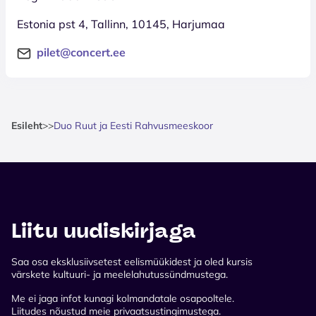
Estonia pst 4, Tallinn, 10145, Harjumaa
pilet@concert.ee
Esileht
>
>
Duo Ruut ja Eesti Rahvusmeeskoor
Liitu uudiskirjaga
Saa osa eksklusiivsetest eelismüükidest ja oled kursis
värskete kultuuri- ja meelelahutussündmustega.
Me ei jaga infot kunagi kolmandatale osapooltele.
Liitudes nõustud meie privaatsustingimustega.