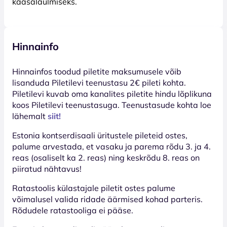
kaasalaulmiseks.
Hinnainfo
Hinnainfos toodud piletite maksumusele võib
lisanduda Piletilevi teenustasu 2€ pileti kohta.
Piletilevi kuvab oma kanalites piletite hindu lõplikuna
koos Piletilevi teenustasuga. Teenustasude kohta loe
lähemalt
siit!
Estonia kontserdisaali üritustele pileteid ostes,
palume arvestada, et vasaku ja parema rõdu 3. ja 4.
reas (osaliselt ka 2. reas) ning keskrõdu 8. reas on
piiratud nähtavus!
Ratastoolis külastajale piletit ostes palume
võimalusel valida ridade äärmised kohad parteris.
Rõdudele ratastooliga ei pääse.