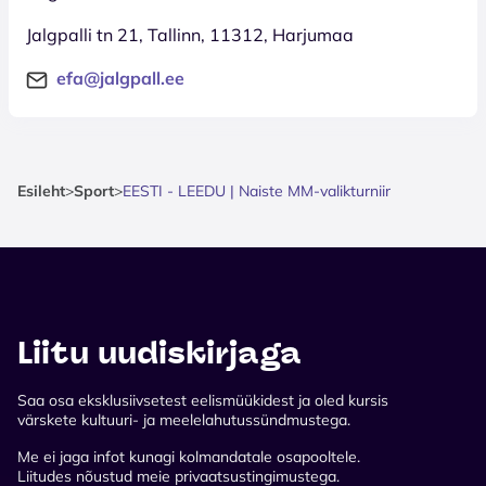
Jalgpalli tn 21, Tallinn, 11312, Harjumaa
efa@jalgpall.ee
Esileht
>
Sport
>
EESTI - LEEDU | Naiste MM-valikturniir
Liitu uudiskirjaga
Saa osa eksklusiivsetest eelismüükidest ja oled kursis
värskete kultuuri- ja meelelahutussündmustega.
Me ei jaga infot kunagi kolmandatale osapooltele.
Liitudes nõustud meie privaatsustingimustega.