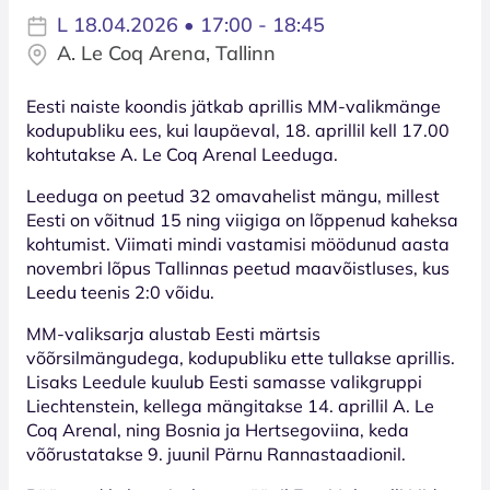
L 18.04.2026 • 17:00 - 18:45
A. Le Coq Arena, Tallinn
Eesti naiste koondis jätkab aprillis MM-valikmänge
kodupubliku ees, kui laupäeval, 18. aprillil kell 17.00
kohtutakse A. Le Coq Arenal Leeduga.
Leeduga on peetud 32 omavahelist mängu, millest
Eesti on võitnud 15 ning viigiga on lõppenud kaheksa
kohtumist. Viimati mindi vastamisi möödunud aasta
novembri lõpus Tallinnas peetud maavõistluses, kus
Leedu teenis 2:0 võidu.
MM-valiksarja alustab Eesti märtsis
võõrsilmängudega, kodupubliku ette tullakse aprillis.
Lisaks Leedule kuulub Eesti samasse valikgruppi
Liechtenstein, kellega mängitakse 14. aprillil A. Le
Coq Arenal, ning Bosnia ja Hertsegoviina, keda
võõrustatakse 9. juunil Pärnu Rannastaadionil.