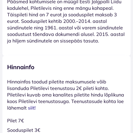
Pääsmed kohtumisele on müügil Eesti Jalgpalli Liidu
kodulehel, Piletilevis ning enne mängu kohapeal.
Täispileti hind on 7 eurot ja sooduspilet maksab 3
eurot. Sooduspilet kehtib 2000.–2014. aastal
sündinutele ning 1961. aastal või varem sündinutele
soodustust tõendava dokumendi alusel. 2015. aastal
ja hiljem sündinutele on sissepääs tasuta.
Hinnainfo
Hinnainfos toodud piletite maksumusele võib
lisanduda Piletilevi teenustasu 2€ pileti kohta.
Piletilevi kuvab oma kanalites piletite hindu lõplikuna
koos Piletilevi teenustasuga. Teenustasude kohta loe
lähemalt
siit!
Pilet 7€
Sooduspilet 3€