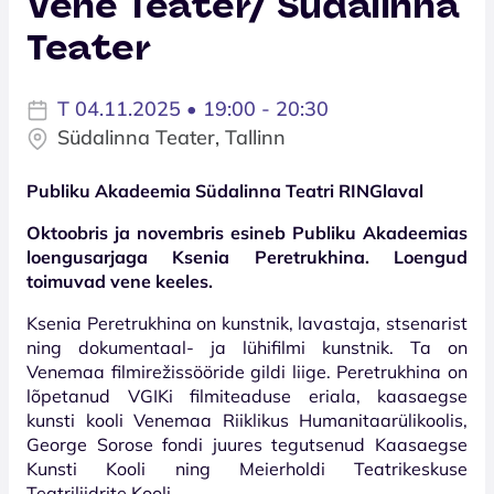
Vene Teater/ Südalinna
Teater
T 04.11.2025 • 19:00 - 20:30
Südalinna Teater, Tallinn
Publiku Akadeemia Südalinna Teatri RINGlaval
Oktoobris ja novembris esineb Publiku Akadeemias
loengusarjaga Ksenia Peretrukhina.
Loengud
toimuvad vene keeles.
Ksenia Peretrukhina on kunstnik, lavastaja, stsenarist
ning dokumentaal- ja lühifilmi kunstnik. Ta on
Venemaa filmirežissööride gildi liige. Peretrukhina on
lõpetanud VGIKi filmiteaduse eriala, kaasaegse
kunsti kooli Venemaa Riiklikus Humanitaarülikoolis,
George Sorose fondi juures tegutsenud Kaasaegse
Kunsti Kooli ning Meierholdi Teatrikeskuse
Teatriliidrite Kooli.