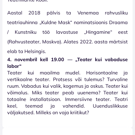
Aastal 2018 pälvis ta Venemaa rahvusliku
teatriauhinna „Kuldne Mask“ nominatsioonis Draama
/ Kunstniku töö lavastuse „Hingamine“ eest
(Rahvusteater, Moskva). Alates 2022. aasta märtsist
elab ta Helsingis.
4. novembril kell 19.00 — „Teater kui vabaduse
labor“
Teater kui maailma mudel. Horisontaalne ja
vertikaalne teater. Protsess või tulemus? Turvaline
ruum. Vabadus kui valik, kogemus ja oskus. Teater kui
võimalus. Miks teater peab uuenema? Teater kui
totaalne installatsioon. Immersiivne teater. Teatri
keel, teemad ja vahendid. Uuenduslikkuse
väljakutsed. Milleks on vaja kriitikut?