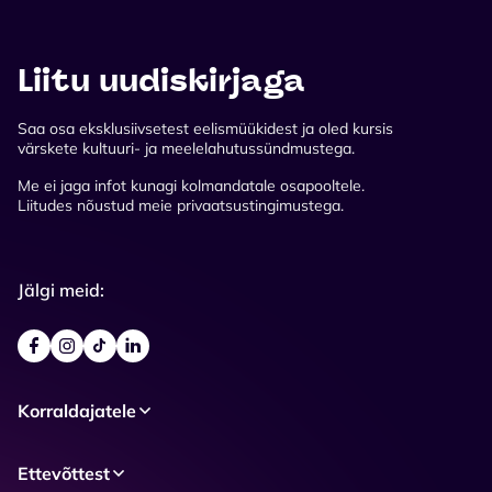
Liitu uudiskirjaga
Saa osa eksklusiivsetest eelismüükidest ja oled kursis
värskete kultuuri- ja meelelahutussündmustega.
Me ei jaga infot kunagi kolmandatale osapooltele.
Liitudes nõustud meie privaatsustingimustega.
Jälgi meid:
Korraldajatele
Ettevõttest