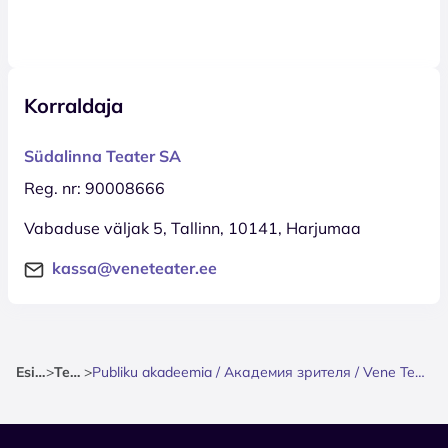
Korraldaja
Südalinna Teater SA
Reg. nr: 90008666
Vabaduse väljak 5, Tallinn, 10141, Harjumaa
kassa@veneteater.ee
Esileht
>
Teater
>
Publiku akadeemia / Академия зрителя / Vene Teater/ Südalinna Teater