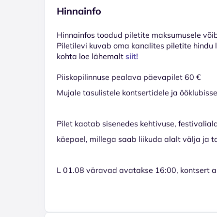
Hinnainfo
Hinnainfos toodud piletite maksumusele võib 
Piletilevi kuvab oma kanalites piletite hindu
kohta loe lähemalt
siit!
Piiskopilinnuse pealava päevapilet 60 €
Mujale tasulistele kontsertidele ja ööklubis
Pilet kaotab sisenedes kehtivuse, festivalia
käepael, millega saab liikuda alalt välja ja 
L 01.08 väravad avatakse 16:00, kontsert al