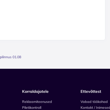
pilinnus 01.08
Korraldajatele
Ettevõttest
Reklaamiteenused
Vabad töökohad
Piletikontroll
Kontakt / Inimese