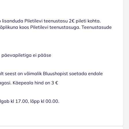
lisanduda Piletilevi teenustasu 2€ pileti kohta.
 lõplikuna koos Piletilevi teenustasuga. Teenustasude
se päevapiletiga ei pääse
lalt seest on võimalik Bluushopist soetada endale
tagasi. Käepeala hind on 3 €
gab kl 17.00, lõpp kl 00.00.