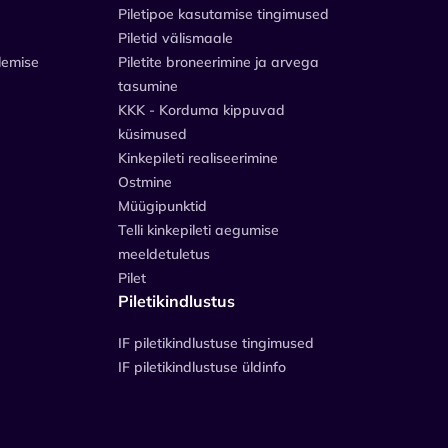
Piletipoe kasutamise tingimused
Piletid välismaale
lemise
Piletite broneerimine ja arvega
tasumine
KKK - Korduma kippuvad
küsimused
Kinkepileti realiseerimine
Ostmine
Müügipunktid
Telli kinkepileti aegumise
meeldetuletus
Pilet
Piletikindlustus
IF piletikindlustuse tingimused
IF piletikindlustuse üldinfo