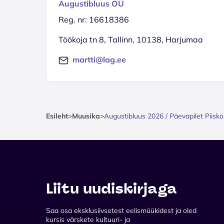
Augustibluus OÜ
Reg. nr: 16618386
Töökoja tn 8, Tallinn, 10138, Harjumaa
martti@lag.ee
Esileht
>
Muusika
>
Augustibluus 2026 / Päevapilet Piisko
Liitu uudiskirjaga
Saa osa eksklusiivsetest eelismüükidest ja oled
kursis värskete kultuuri- ja