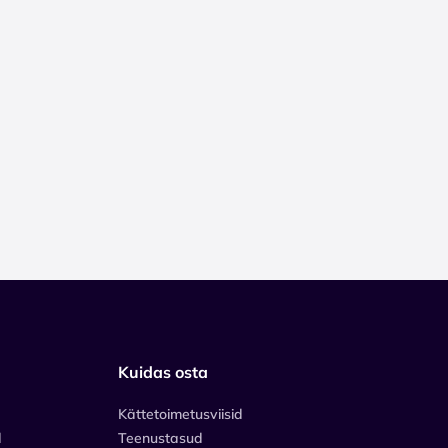
Kuidas osta
Kättetoimetusviisid
d
Teenustasud