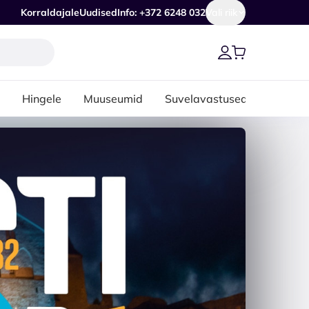
Korraldajale
Uudised
Info: +372 6248 032
Vali riik
Hingele
Muuseumid
Suvelavastused