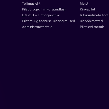
Tellimusleht
Meist
Piletiprogramm (aruandlus)
Kinkepilet
LOGOD – Firmagraafika
Isikuandmete tööt
Piletimüügiteenuse üldtingimused
üldpõhimõtted
Administraatoritele
Piletilevi toetab