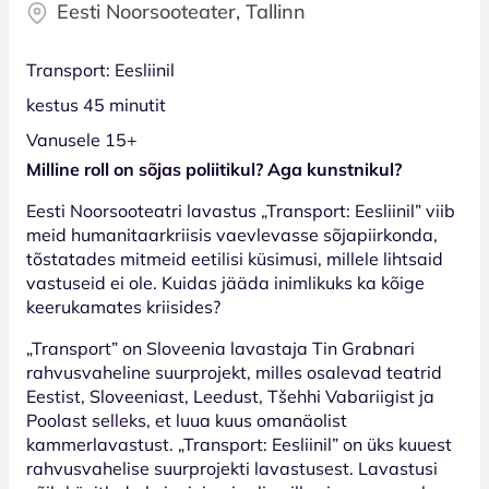
Eesti Noorsooteater, Tallinn
Transport: Eesliinil
kestus 45 minutit
Vanusele 15+
Milline roll on sõjas poliitikul? Aga kunstnikul?
Eesti Noorsooteatri lavastus „Transport: Eesliinil” viib
meid humanitaarkriisis vaevlevasse sõjapiirkonda,
tõstatades mitmeid eetilisi küsimusi, millele lihtsaid
vastuseid ei ole. Kuidas jääda inimlikuks ka kõige
keerukamates kriisides?
„Transport” on Sloveenia lavastaja Tin Grabnari
rahvusvaheline suurprojekt, milles osalevad teatrid
Eestist, Sloveeniast, Leedust, Tšehhi Vabariigist ja
Poolast selleks, et luua kuus omanäolist
kammerlavastust. „Transport: Eesliinil” on üks kuuest
rahvusvahelise suurprojekti lavastusest. Lavastusi