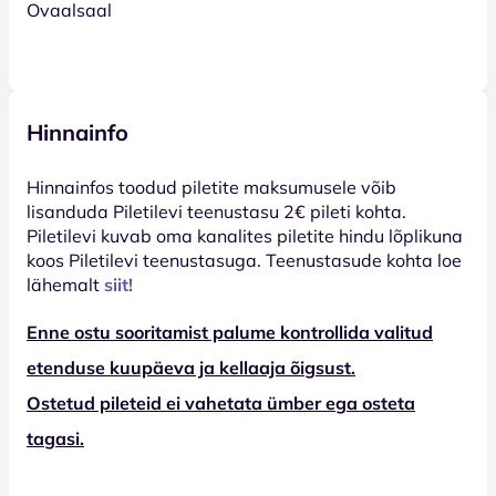
Ovaalsaal
Hinnainfo
Hinnainfos toodud piletite maksumusele võib
lisanduda Piletilevi teenustasu 2€ pileti kohta.
Piletilevi kuvab oma kanalites piletite hindu lõplikuna
koos Piletilevi teenustasuga. Teenustasude kohta loe
lähemalt
siit!
Enne ostu sooritamist palume kontrollida valitud
etenduse kuupäeva ja kellaaja õigsust.
Ostetud pileteid ei vahetata ümber ega osteta
tagasi.