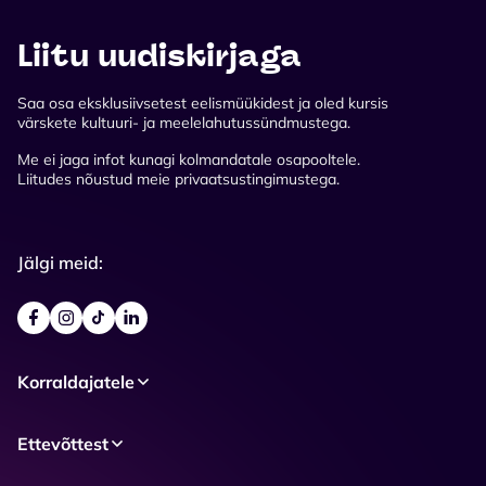
Liitu uudiskirjaga
Saa osa eksklusiivsetest eelismüükidest ja oled kursis
värskete kultuuri- ja meelelahutussündmustega.
Me ei jaga infot kunagi kolmandatale osapooltele.
Liitudes nõustud meie privaatsustingimustega.
Jälgi meid:
Korraldajatele
Ettevõttest