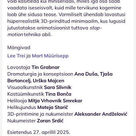
võib käsitleda kui miniseriaali, milles iga osa saab
vaadata iseseisvalt, kuid mille tervikuna kogemine
loob ühe sidusa teose. Vormiliselt ühendab lavastusi
hüperrealistlik 3D-prinditud minimaailm, kus lugusid
jutustatakse animatsioonist tuttava
stop-
motion
tehnika abil.
Mängivad
Lee Trei
ja
Mart Müürisepp
Lavastaja
Tin Grabnar
Dramaturgia ja konseptsioon
Ana Duša, Tjaša
Bertoncelj, Urška Majcen
Visuaalkunstnik
Sara Slivnik
Kostüümikunstik
Tina Bonča
Helilooja
Mitja Vrhovnik Smrekar
Helikujundus
Mateja Starič
3D-printimine ja nukumeister
Aleksander Andželović
Nukumeister
Zoran Srdić
Esietendus 27. aprillil 2025.