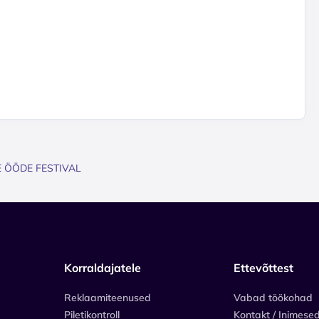
E ÖÖDE FESTIVAL
Korraldajatele
Ettevõttest
Reklaamiteenused
Vabad töökohad
Piletikontroll
Kontakt / Inimese