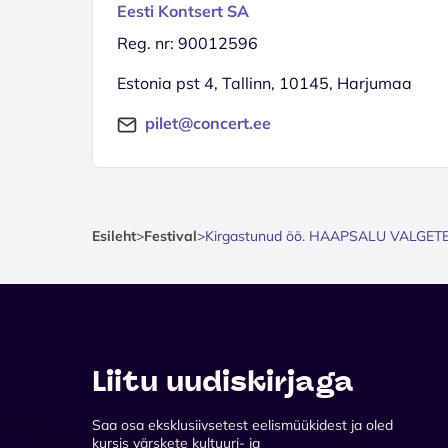
Eesti Kontsert SA
Reg. nr: 90012596
Estonia pst 4, Tallinn, 10145, Harjumaa
pilet@concert.ee
Esileht
>
Festival
>
Kirgastunud öö. HAAPSALU VALGET
Liitu uudiskirjaga
Saa osa eksklusiivsetest eelismüükidest ja oled
kursis värskete kultuuri- ja