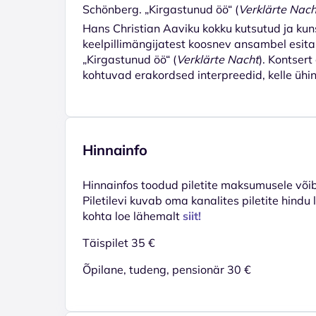
Schönberg. „Kirgastunud öö“ (
Verklärte Nach
Hans Christian Aaviku kokku kutsutud ja kunst
keelpillimängijatest koosnev ansambel esitab
„Kirgastunud öö“ (
Verklärte Nacht
). Kontsert
kohtuvad erakordsed interpreedid, kelle üh
Hinnainfo
Hinnainfos toodud piletite maksumusele võib 
Piletilevi kuvab oma kanalites piletite hindu
kohta loe lähemalt
siit!
Täispilet 35 €
Õpilane, tudeng, pensionär 30 €