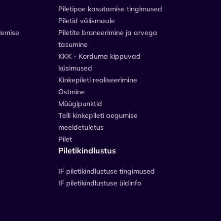
Piletipoe kasutamise tingimused
Piletid välismaale
lemise
Piletite broneerimine ja arvega
tasumine
KKK - Korduma kippuvad
küsimused
Kinkepileti realiseerimine
Ostmine
Müügipunktid
Telli kinkepileti aegumise
meeldetuletus
Pilet
Piletikindlustus
IF piletikindlustuse tingimused
IF piletikindlustuse üldinfo