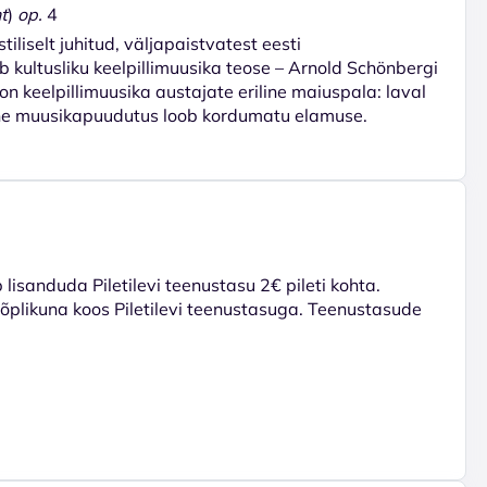
t
)
op.
4
iliselt juhitud, väljapaistvatest eesti
 kultusliku keelpillimuusika teose – Arnold Schönbergi
 on keelpillimuusika austajate eriline maiuspala: laval
ine muusikapuudutus loob kordumatu elamuse.
lisanduda Piletilevi teenustasu 2€ pileti kohta.
 lõplikuna koos Piletilevi teenustasuga. Teenustasude