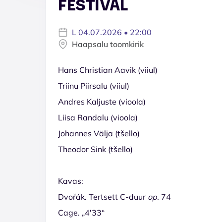
FESTIVAL
L 04.07.2026 • 22:00
Haapsalu toomkirik
Hans Christian Aavik (viiul)
Triinu Piirsalu (viiul)
Andres Kaljuste (vioola)
Liisa Randalu (vioola)
Johannes Välja (tšello)
Theodor Sink (tšello)
Kavas:
Dvořák. Tertsett C-duur
op.
74
Cage. „4′33“