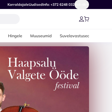
Korraldajale
Uudised
Info: +372 6248 032
Vali riik
Hingele
Muuseumid
Suvelavastused