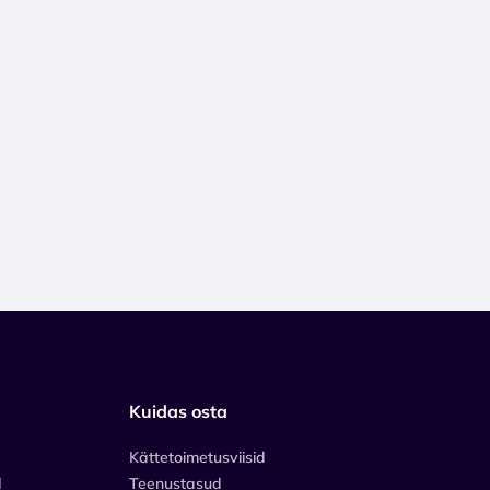
Kuidas osta
Kättetoimetusviisid
d
Teenustasud