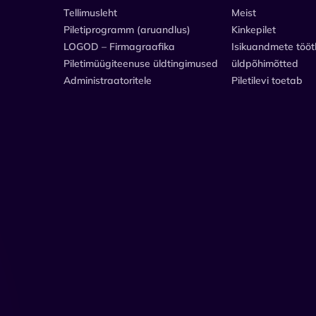
Tellimusleht
Meist
Piletiprogramm (aruandlus)
Kinkepilet
LOGOD – Firmagraafika
Isikuandmete tööt
Piletimüügiteenuse üldtingimused
üldpõhimõtted
Administraatoritele
Piletilevi toetab