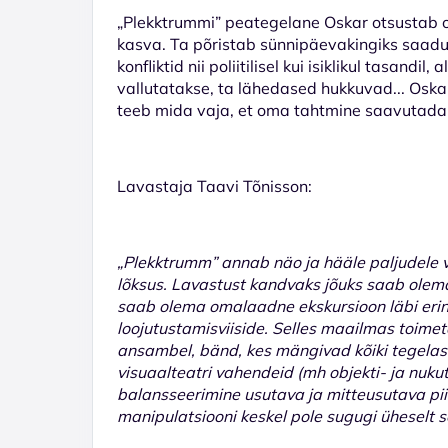
„Plekktrummi” peategelane Oskar otsustab 
kasva. Ta põristab sünnipäevakingiks saad
konfliktid nii poliitilisel kui isiklikul tasan
vallutatakse, ta lähedased hukkuvad... Oskar 
teeb mida vaja, et oma tahtmine saavutada
Lavastaja Taavi Tõnisson:
„
Plekktrumm” annab näo ja hääle paljudele vä
lõksus.
Lavastust kandvaks jõuks saab olema
saab olema omalaadne ekskursioon läbi eri
loojutustamisviiside.
Selles maailmas toimet
ansambel, bänd, kes mängivad kõiki tegelasi
visuaalteatri vahendeid (mh objekti- ja nukut
balansseerimine usutava ja mitteusutava piir
manipulatsiooni keskel pole sugugi üheselt s