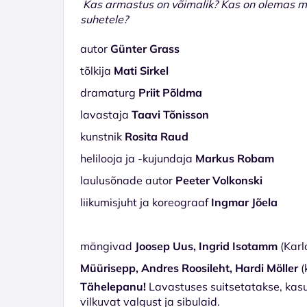
Kas armastus on võimalik? Kas on olemas min
suhetele?
autor
Günter Grass
tõlkija
Mati Sirkel
dramaturg
Priit Põldma
lavastaja
Taavi Tõnisson
kunstnik
Rosita Raud
helilooja ja -kujundaja
Markus Robam
laulusõnade autor
Peeter Volkonski
liikumisjuht ja koreograaf
Ingmar Jõela
mängivad
Joosep Uus, Ingrid Isotamm
(Karl
Müürisepp, Andres Roosileht, Hardi Möller
(
Tähelepanu!
Lavastuses suitsetatakse, kasut
vilkuvat valgust ja sibulaid.