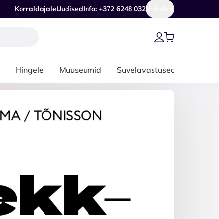
Korraldajale
Uudised
Info: +372 6248 032
Vali riik
Hingele
Muuseumid
Suvelavastused