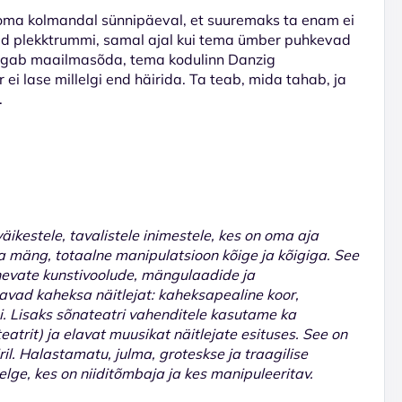
oma kolmandal sünnipäeval, et suuremaks ta enam ei
ud plekktrummi, samal ajal kui tema ümber puhkevad
dil, algab maailmasõda, tema kodulinn Danzig
ei lase millelgi end häirida. Ta teab, mida tahab, ja
.
ikestele, tavalistele inimestele, kes on oma aja
 mäng, totaalne manipulatsioon kõige ja kõigiga. See
nevate kunstivoolude, mängulaadide ja
avad kaheksa näitlejat: kaheksapealine koor,
.
Lisaks sõnateatri vahenditele kasutame ka
eatrit) ja elavat muusikat näitlejate esituses.
See on
il. Halastamatu, julma, groteskse ja traagilise
elge, kes on niiditõmbaja ja kes manipuleeritav.