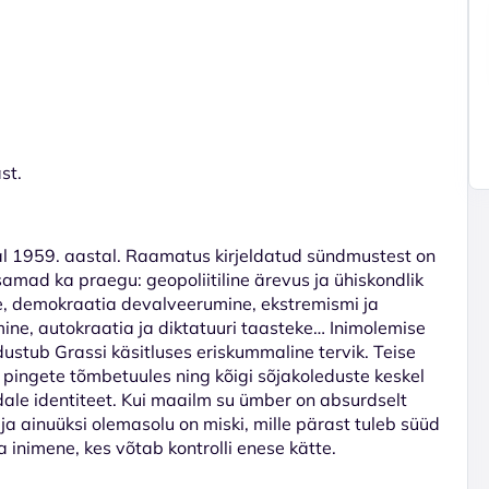
st.
l 1959. aastal. Raamatus kirjeldatud sündmustest on
mad ka praegu: geopoliitiline ärevus ja ühiskondlik
e, demokraatia devalveerumine, ekstremismi ja
mine, autokraatia ja diktatuuri taasteke… Inimolemise
stub Grassi käsitluses eriskummaline tervik. Teise
e pingete tõmbetuules ning kõigi sõjakoleduste keskel
ndale identiteet. Kui maailm su ümber on absurdselt
a ainuüksi olemasolu on miski, mille pärast tuleb süüd
a inimene, kes võtab kontrolli enese kätte.