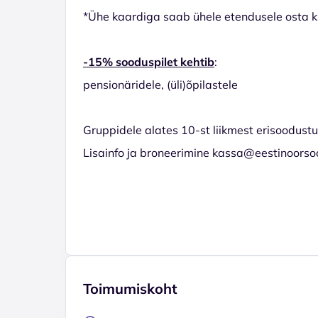
*Ühe kaardiga saab ühele etendusele osta ku
-15% sooduspilet kehtib
:
pensionäridele, (üli)õpilastele
Gruppidele alates 10-st liikmest erisoodust
Lisainfo ja broneerimine kassa@eestinoorso
Toimumiskoht