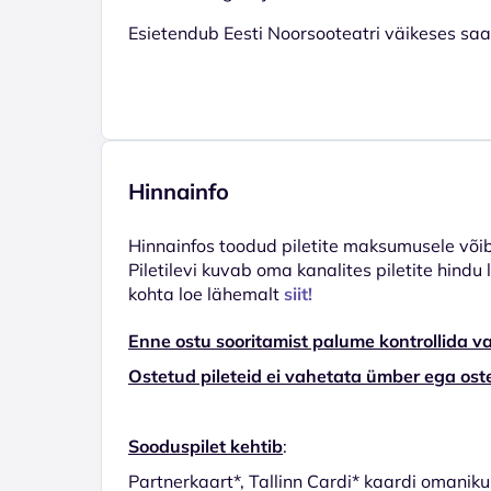
Esietendub Eesti Noorsooteatri väikeses saal
Hinnainfo
Hinnainfos toodud piletite maksumusele võib 
Piletilevi kuvab oma kanalites piletite hindu
kohta loe lähemalt
siit!
Enne ostu sooritamist palume kontrollida va
Ostetud pileteid ei vahetata ümber ega oste
Sooduspilet kehtib
:
Partnerkaart*, Tallinn Cardi* kaardi omaniku