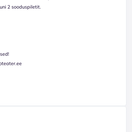
ni 2 sooduspiletit.
used!
oteater.ee