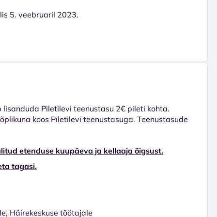
is 5. veebruaril 2023.
lisanduda Piletilevi teenustasu 2€ pileti kohta.
 lõplikuna koos Piletilevi teenustasuga. Teenustasude
litud etenduse kuupäeva ja kellaaja õigsust.
ta tagasi.
le, Häirekeskuse töötajale