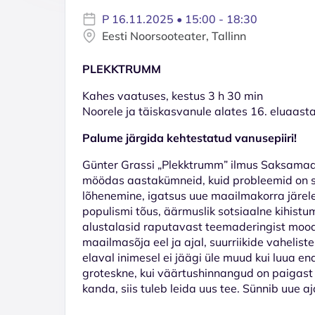
P 16.11.2025 • 15:00 - 18:30
Eesti Noorsooteater, Tallinn
PLEKKTRUMM
Kahes vaatuses, kestus 3 h 30 min
Noorele ja täiskasvanule alates 16. eluaasta
Palume järgida kehtestatud vanusepiiri!
Günter Grassi „Plekktrumm” ilmus Saksamaa
möödas aastakümneid, kuid probleemid on sa
lõhenemine, igatsus uue maailmakorra järel
populismi tõus, äärmuslik sotsiaalne kihistu
alustalasid raputavast teemaderingist moodu
maailmasõja eel ja ajal, suurriikide vahelist
elaval inimesel ei jäägi üle muud kui luua e
groteskne, kui väärtushinnangud on paigast j
kanda, siis tuleb leida uus tee. Sünnib uue aj