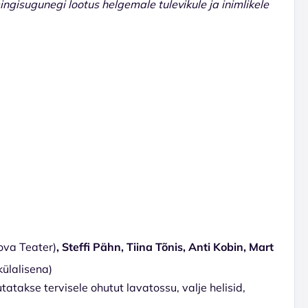
gisugunegi lootus helgemale tulevikule ja inimlikele
ova Teater)
, Steffi Pähn, Tiina Tõnis, Anti Kobin, Mart
külalisena)
atakse tervisele ohutut lavatossu, valje helisid,