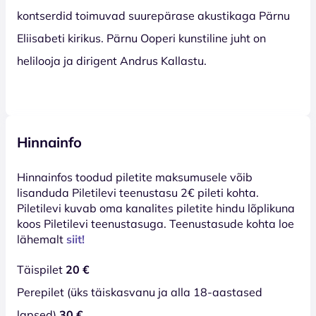
kontserdid toimuvad suurepärase akustikaga Pärnu
Eliisabeti kirikus. Pärnu Ooperi kunstiline juht on
helilooja ja dirigent Andrus Kallastu.
Hinnainfo
Hinnainfos toodud piletite maksumusele võib
lisanduda Piletilevi teenustasu 2€ pileti kohta.
Piletilevi kuvab oma kanalites piletite hindu lõplikuna
koos Piletilevi teenustasuga. Teenustasude kohta loe
lähemalt
siit!
Täispilet
20 €
Perepilet (üks täiskasvanu ja alla 18-aastased
lapsed)
30 €