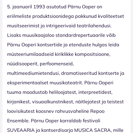
5. jaanuaril 1993 asutatud Pärnu Ooper on
eriilmeliste produktsioonidega pakkunud kvaliteetset
musitseerimist ja intrigeerivaid teatrilahendusi.
Lisaks muusikaajaloo standardrepertuaarile võib
Pärnu Ooperi kontsertide ja etenduste hulgas leida
müsteeriumilaadseid kiriklikke kompositsioone,
nüüdisooperit, perfoomenseid,
multimeediumietendusi, dramatiseeritud kontserte ja
eksperimentaalset muusikateatrit. Pärnu Ooperi
tuuma moodustab heliloojatest, interpreetidest,
kirjanikest, visuaalkunstnikest, näitlejatest ja teistest
loovisikutest koosnev rahvusvaheline Repoo
Ensemble. Pärnu Ooper korraldab festivali
SUVEAARIA ja kontserdisarja MUSICA SACRA, mille