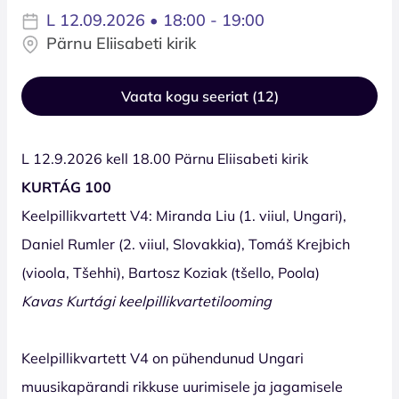
L 12.09.2026 • 18:00 - 19:00
Pärnu Eliisabeti kirik
Vaata kogu seeriat (12)
L 12.9.2026 kell 18.00 Pärnu Eliisabeti kirik
KURTÁG 100
Keelpillikvartett V4: Miranda Liu (1. viiul, Ungari),
Daniel Rumler (2. viiul, Slovakkia), Tomáš Krejbich
(vioola, Tšehhi), Bartosz Koziak (tšello, Poola)
Kavas Kurtági keelpillikvartetilooming
Keelpillikvartett V4 on pühendunud Ungari
muusikapärandi rikkuse uurimisele ja jagamisele