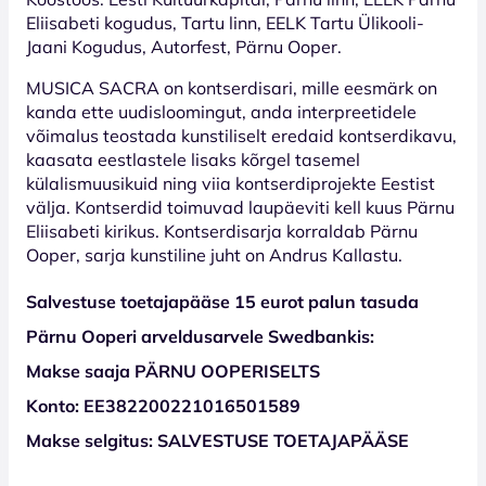
Eliisabeti kogudus, Tartu linn, EELK Tartu Ülikooli-
Jaani Kogudus, Autorfest, Pärnu Ooper.
MUSICA SACRA on kontserdisari, mille eesmärk on
kanda ette uudisloomingut, anda interpreetidele
võimalus teostada kunstiliselt eredaid kontserdikavu,
kaasata eestlastele lisaks kõrgel tasemel
külalismuusikuid ning viia kontserdiprojekte Eestist
välja. Kontserdid toimuvad laupäeviti kell kuus Pärnu
Eliisabeti kirikus. Kontserdisarja korraldab Pärnu
Ooper, sarja kunstiline juht on Andrus Kallastu.
Salvestuse toetajapääse 15 eurot palun tasuda
Pärnu Ooperi arveldusarvele Swedbankis:
Makse saaja PÄRNU OOPERISELTS
Konto: EE382200221016501589
Makse selgitus: SALVESTUSE TOETAJAPÄÄSE