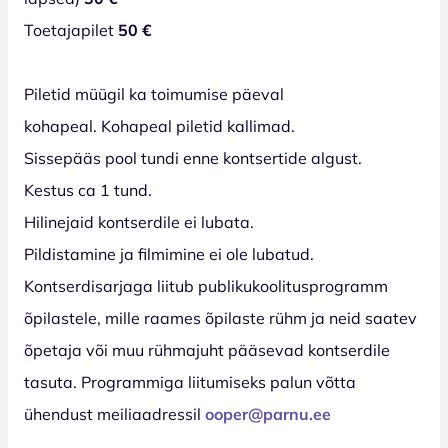
Toetajapilet
50 €
Piletid müügil ka toimumise päeval
kohapeal. Kohapeal piletid kallimad.
Sissepääs pool tundi enne kontsertide algust.
Kestus ca 1 tund.
Hilinejaid kontserdile ei lubata.
Pildistamine ja filmimine ei ole lubatud.
Kontserdisarjaga liitub publikukoolitusprogramm
õpilastele, mille raames õpilaste rühm ja neid saatev
õpetaja või muu rühmajuht pääsevad kontserdile
tasuta. Programmiga liitumiseks palun võtta
ühendust meiliaadressil
ooper@parnu.ee