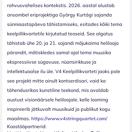
rahvusvahelises kontekstis. 2026. aastal alustab
ansambel eriprojektiga György Kurtági sajanda
sünniaastapäeva tähistamiseks, esitades kõiki tema
keelpillikvartetile kirjutatud teoseid. See algatus
tähistab ühe 20. ja 21. sajandi mõjukaima helilooja
pärandit, mõtiskledes samal ajal tema muusika
ekspressiivse sügavuse, nüansirikkuse ja
intellektuaalse ilu üle. V4 Keelpillikvarteti jaoks pole
see projekt mitte ainult kontserdisari, vaid ka
tähendusrikas kunstiline teekond, mis avaldab
austust visionäärsele heliloojale, kelle looming
inspireerib jätkuvalt muusikuid ja publikut kogu
maailmas.
https://www.v4stringquartet.com/
Koostööpartnerid: