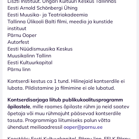
Liszti Instituut. Ungari Kultuuri Keskus Tallinnas
Eesti Arnold Schönbergi Ühing
Eesti Muusika- ja Teatriakadeemia
Tallinna Ülikooli Balti filmi, meedia ja kunstide
instituut
Pärnu Ooper
Autorfest
Eesti Nüüdismuusika Keskus
Muusikalinn Tallinn
Eesti Kultuurkapital
Pärnu linn
Kontserdi kestus ca 1 tund. Hilinejaid kontserdile ei
lubata. Pildistamine ja filmimine ei ole lubatud.
Kontserdisarjaga liitub publikukoolitusprogramm
õpilastele
, mille raames õpilaste rühm ja neid saatev
õpetaja või muu rühmajuht pääsevad kontserdile
tasuta. Programmiga liitumiseks palun võtta
ühendust meiliaadressil
ooper@parnu.ee
Koostöös: Eesti Kultuurkapital, Pärnu linn, EELK Pärnu