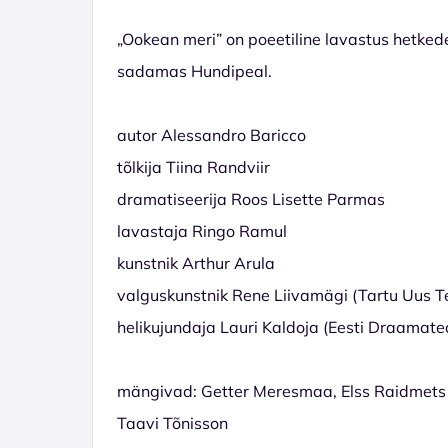
„Ookean meri” on poeetiline lavastus hetke
sadamas Hundipeal.
autor Alessandro Baricco
tõlkija Tiina Randviir
dramatiseerija Roos Lisette Parmas
lavastaja Ringo Ramul
kunstnik Arthur Arula
valguskunstnik Rene Liivamägi (Tartu Uus 
helikujundaja Lauri Kaldoja
(Eesti Draamate
mängivad: Getter Meresmaa, Elss Raidmets (kü
Taavi Tõnisson