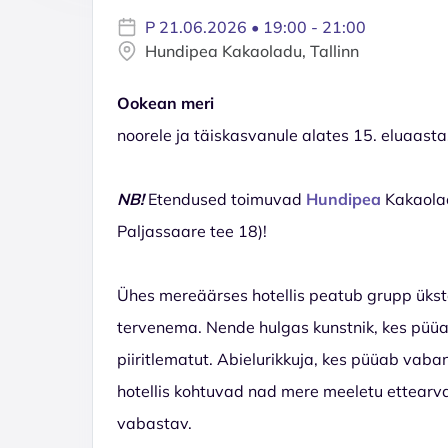
P 21.06.2026 • 19:00 - 21:00
Hundipea Kakaoladu, Tallinn
Ookean meri
noorele ja täiskasvanule alates 15. eluaasta
NB!
Etendused toimuvad
Hundipea
Kakaolao
Paljassaare tee 18)!
Ühes mereäärses hotellis peatub grupp ükste
tervenema. Nende hulgas kunstnik, kes püü
piiritlematut. Abielurikkuja, kes püüab vab
hotellis kohtuvad nad mere meeletu ettearv
vabastav.