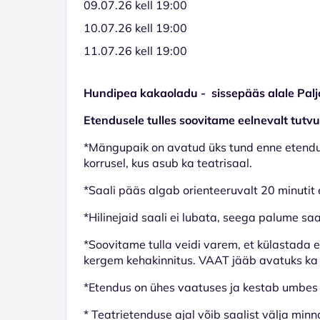
09.07.26 kell 19:00
10.07.26 kell 19:00
11.07.26 kell 19:00
Hundipea kakaoladu - sissepääs alale Palj
Etendusele tulles soovitame eelnevalt tut
*Mängupaik on avatud üks tund enne etendus
korrusel, kus asub ka teatrisaal.
*Saali pääs algab orienteeruvalt 20 minutit
*Hilinejaid saali ei lubata, seega palume s
*Soovitame tulla veidi varem, et külastada e
kergem kehakinnitus. VAAT jääb avatuks ka
*Etendus on ühes vaatuses ja kestab umbes 
* Teatrietenduse ajal võib saalist välja minn