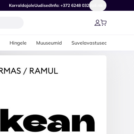
Korraldajale
Uudised
Info: +372 6248 032
Vali riik
Hingele
Muuseumid
Suvelavastused