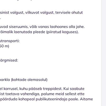
nist valgust, vilkuvat valgust, tervisele ohutut
.
vad siseruumis, võib vanas laohoones olla jahe.
õimalik laenutada pleede (piiratud koguses).
transporti:
150 m)
järgmised:
parkla (kohtade olemasolul)
el korrusel, kuhu pääseb treppidest. Kui saabute
ist toetava vahendiga, palume meid sellest ette
 pöörduda kohapeal publikuteenindaja poole. Aitame