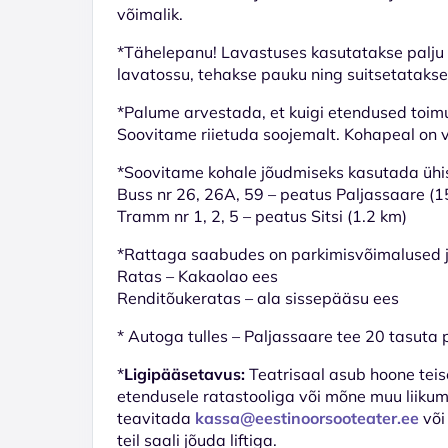
võimalik.
*Tähelepanu! Lavastuses kasutatakse palju si
lavatossu, tehakse pauku ning suitsetatakse
*Palume arvestada, et kuigi etendused toimu
Soovitame riietuda soojemalt. Kohapeal on v
*Soovitame kohale jõudmiseks kasutada ühis
Buss nr 26, 26A, 59 – peatus Paljassaare (
Tramm nr 1, 2, 5 – peatus Sitsi (1.2 km)
*Rattaga saabudes on parkimisvõimalused 
Ratas – Kakaolao ees
Renditõukeratas – ala sissepääsu ees
* Autoga tulles – Paljassaare tee 20 tasuta 
*
Ligipääsetavus:
Teatrisaal asub hoone teis
etendusele ratastooliga või mõne muu liikum
teavitada
kassa@eestinoorsooteater.ee
või
teil saali jõuda liftiga.