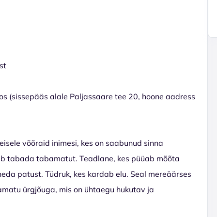
st
s (sissepääs alale Paljassaare tee 20, hoone aadress
isele võõraid inimesi, kes on saabunud sinna
ab tabada tabamatut. Teadlane, kes püüab mõõta
aneda patust. Tüdruk, kes kardab elu. Seal mereäärses
amatu ürgjõuga, mis on ühtaegu hukutav ja