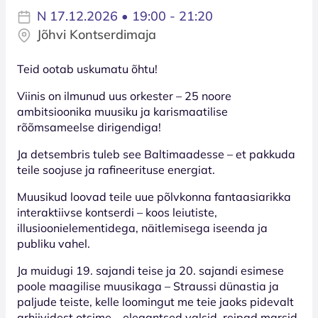
N 17.12.2026 • 19:00 - 21:20
Jõhvi Kontserdimaja
Teid ootab uskumatu õhtu!
Viinis on ilmunud uus orkester – 25 noore
ambitsioonika muusiku ja karismaatilise
rõõmsameelse dirigendiga!
Ja detsembris tuleb see Baltimaadesse – et pakkuda
teile soojuse ja rafineerituse energiat.
Muusikud loovad teile uue põlvkonna fantaasiarikka
interaktiivse kontserdi – koos leiutiste,
illusioonielementidega, näitlemisega iseenda ja
publiku vahel.
Ja muidugi 19. sajandi teise ja 20. sajandi esimese
poole maagilise muusikaga – Straussi dünastia ja
paljude teiste, kelle loomingut me teie jaoks pidevalt
arhiividest otsime – elegantsed valsid, reipad marsid,