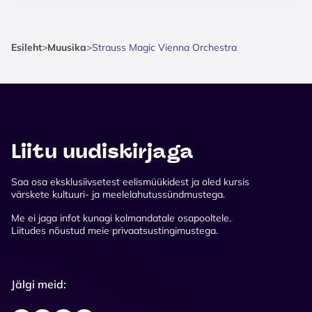
Esileht
>
Muusika
>
Strauss Magic Vienna Orchestra
Liitu uudiskirjaga
Saa osa eksklusiivsetest eelismüükidest ja oled kursis
värskete kultuuri- ja meelelahutussündmustega.
Me ei jaga infot kunagi kolmandatale osapooltele.
Liitudes nõustud meie privaatsustingimustega.
Jälgi meid: