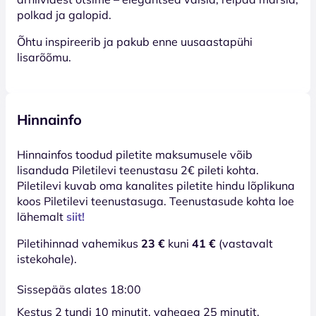
polkad ja galopid.
Õhtu inspireerib ja pakub enne uusaastapühi
lisarõõmu.
Hinnainfo
Hinnainfos toodud piletite maksumusele võib
lisanduda Piletilevi teenustasu 2€ pileti kohta.
Piletilevi kuvab oma kanalites piletite hindu lõplikuna
koos Piletilevi teenustasuga. Teenustasude kohta loe
lähemalt
siit!
Piletihinnad vahemikus
23 €
kuni
41 €
(vastavalt
istekohale).
Sissepääs alates 18:00
Kestus 2 tundi 10 minutit, vaheaeg 25 minutit.