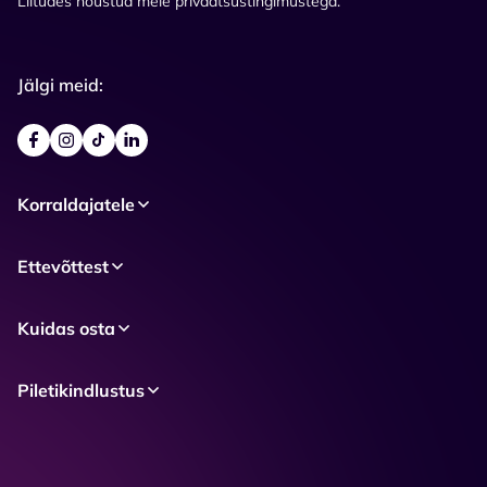
Liitudes nõustud meie privaatsustingimustega.
Jälgi meid:
Korraldajatele
Ettevõttest
Kuidas osta
Piletikindlustus