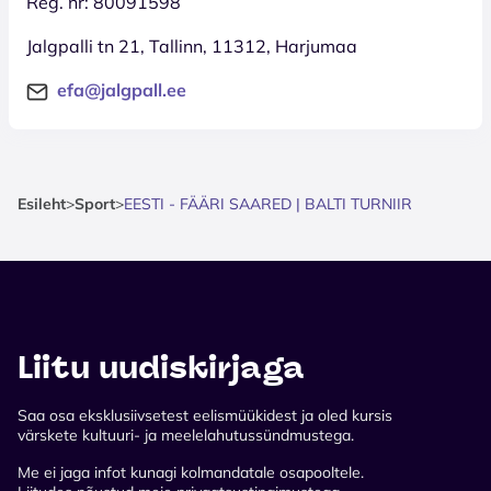
Reg. nr: 80091598
Jalgpalli tn 21, Tallinn, 11312, Harjumaa
efa@jalgpall.ee
Esileht
>
Sport
>
EESTI - FÄÄRI SAARED | BALTI TURNIIR
Liitu uudiskirjaga
Saa osa eksklusiivsetest eelismüükidest ja oled kursis
värskete kultuuri- ja meelelahutussündmustega.
Me ei jaga infot kunagi kolmandatale osapooltele.