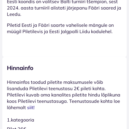
Eesti koondis on valitsev Balti turniiri tšempion, sest
2024. aasta turniiril alistati järjepanu Fääri saared ja
Leedu.
Piletid Eesti ja Fääri saarte vahelisele mängule on
müügil Piletilevis ja Eesti Jalgpalli Liidu kodulehel.
Hinnainfo
Hinnainfos toodud piletite maksumusele võib
lisanduda Piletilevi teenustasu 2€ pileti kohta.
Piletilevi kuvab oma kanalites piletite hindu lõplikuna
koos Piletilevi teenustasuga. Teenustasude kohta loe
lähemalt
siit!
1.kategooria
Pilet 26€