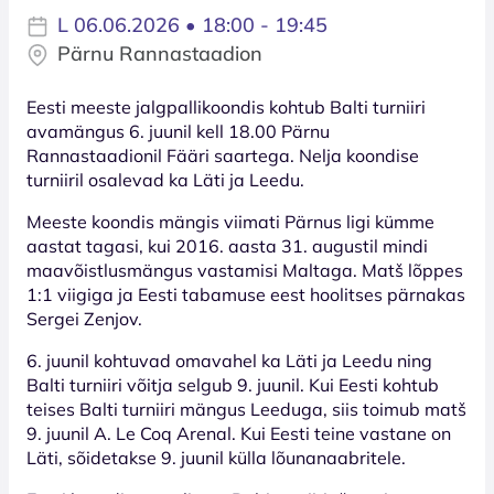
L 06.06.2026 • 18:00 - 19:45
Pärnu Rannastaadion
Eesti meeste jalgpallikoondis kohtub Balti turniiri
avamängus 6. juunil kell 18.00 Pärnu
Rannastaadionil Fääri saartega. Nelja koondise
turniiril osalevad ka Läti ja Leedu.
Meeste koondis mängis viimati Pärnus ligi kümme
aastat tagasi, kui 2016. aasta 31. augustil mindi
maavõistlusmängus vastamisi Maltaga. Matš lõppes
1:1 viigiga ja Eesti tabamuse eest hoolitses pärnakas
Sergei Zenjov.
6. juunil kohtuvad omavahel ka Läti ja Leedu ning
Balti turniiri võitja selgub 9. juunil. Kui Eesti kohtub
teises Balti turniiri mängus Leeduga, siis toimub matš
9. juunil A. Le Coq Arenal. Kui Eesti teine vastane on
Läti, sõidetakse 9. juunil külla lõunanaabritele.