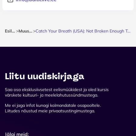
Esileht
>
Muusika
>
Catch Your Breath (USA): Not Broken Enough Tour 2027
Liitu uudiskirjaga
Saa osa eksklusiivsetest eelismüükidest ja oled kursis
värskete kultuuri- ja meelelahutussündmustega.
Me ei jaga infot kunagi kolmandatale osapooltele.
Liitudes nõustud meie privaatsustingimustega.
Jälgi meid: