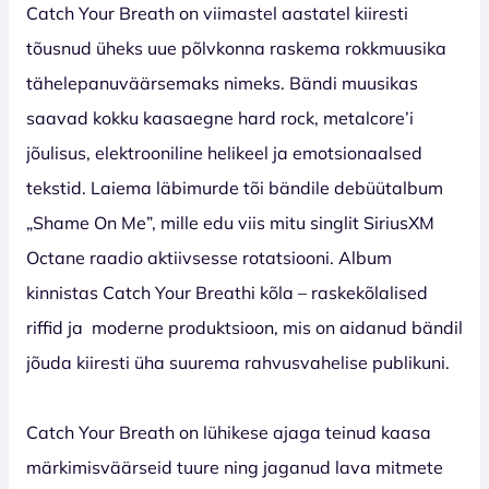
Catch Your Breath on viimastel aastatel kiiresti
tõusnud üheks uue põlvkonna raskema rokkmuusika
tähelepanuväärsemaks nimeks. Bändi muusikas
saavad kokku kaasaegne hard rock, metalcore’i
jõulisus, elektrooniline helikeel ja emotsionaalsed
tekstid. Laiema läbimurde tõi bändile debüütalbum
„Shame On Me”, mille edu viis mitu singlit SiriusXM
Octane raadio aktiivsesse rotatsiooni. Album
kinnistas Catch Your Breathi kõla – raskekõlalised
riffid ja moderne produktsioon, mis on aidanud bändil
jõuda kiiresti üha suurema rahvusvahelise publikuni.
Catch Your Breath on lühikese ajaga teinud kaasa
märkimisväärseid tuure ning jaganud lava mitmete