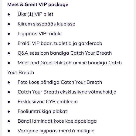
Meet & Greet VIP package
● Üks (1) VIP pilet
● Kiirem sissepääs klubisse
● Ligipääs VIP rõdule
● Eraldi VIP baar, tualetid ja garderoob
● Q&A sessioon bändiga Catch Your Breath
● Meet and Greet ehk kohtumine bändiga Catch
Your Breath
● Foto koos bändiga Catch Your Breath
● Catch Your Breath eksklusiivne võtmehoidja
● Eksklusiivne CYB embleem
● Fooliumtrükiga plakat
● Bändi laminaat koos kaelapaelaga
● Varajane ligipääs merch’i müügile