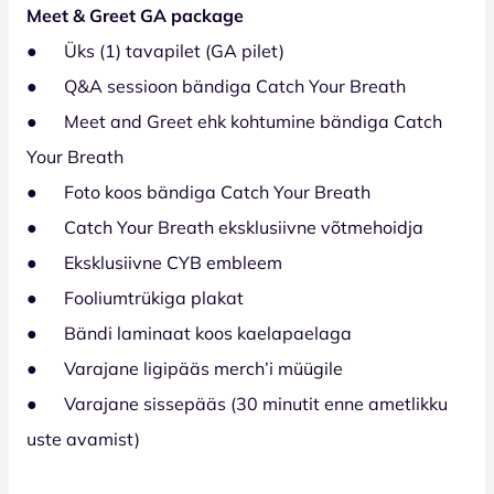
Meet & Greet GA package
● Üks (1) tavapilet (GA pilet)
● Q&A sessioon bändiga Catch Your Breath
● Meet and Greet ehk kohtumine bändiga Catch
Your Breath
● Foto koos bändiga Catch Your Breath
● Catch Your Breath eksklusiivne võtmehoidja
● Eksklusiivne CYB embleem
● Fooliumtrükiga plakat
● Bändi laminaat koos kaelapaelaga
● Varajane ligipääs merch’i müügile
● Varajane sissepääs (30 minutit enne ametlikku
uste avamist)