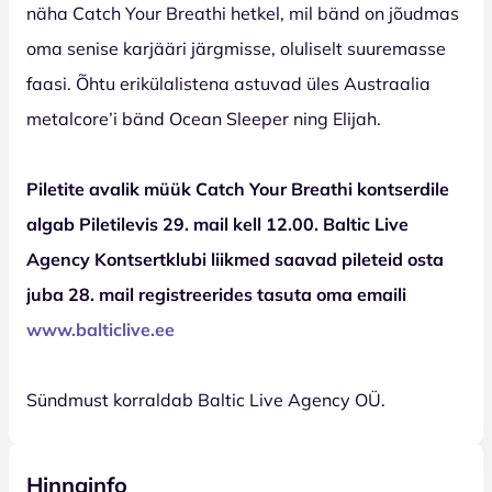
näha Catch Your Breathi hetkel, mil bänd on jõudmas
oma senise karjääri järgmisse, oluliselt suuremasse
faasi. Õhtu erikülalistena astuvad üles Austraalia
metalcore’i bänd Ocean Sleeper ning Elijah.
Piletite avalik müük Catch Your Breathi kontserdile
algab Piletilevis 29. mail kell 12.00. Baltic Live
Agency Kontsertklubi liikmed saavad pileteid osta
juba 28. mail registreerides tasuta oma emaili
www.balticlive.ee
Sündmust korraldab Baltic Live Agency OÜ.
Hinnainfo