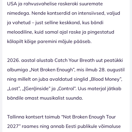
USA ja rahvusvahelise raskeroki suuremate
nimedega. Nende kontserdid on intensiivsed, valjud
ja vahetud – just selline keskkond, kus bändi
meloodiline, kuid samal ajal raske ja pingestatud
kõlapilt kõige paremini mõjule pääseb.
2026. aastal alustab Catch Your Breath uut peatükki
albumiga „Not Broken Enough”, mis ilmub 28. augustil
ning millelt on juba avaldatud singlid „Blood Money”,
„Lost”, „[Gen]inside” ja „Control”. Uus materjal jätkab
bändile omast muusikalist suunda.
Tallinna kontsert toimub “Not Broken Enough Tour
2027” raames ning annab Eesti publikule võimaluse