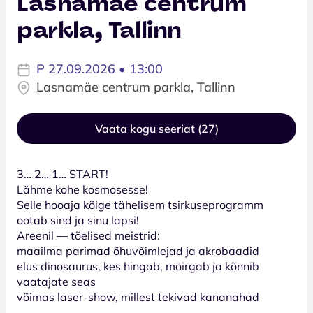
Lasnamäe centrum
parkla, Tallinn
P 27.09.2026 • 13:00
Lasnamäe centrum parkla, Tallinn
Vaata kogu seeriat (27)
3… 2… 1… START!
Lähme kohe kosmosesse!
Selle hooaja kõige tähelisem tsirkuseprogramm
ootab sind ja sinu lapsi!
Areenil — tõelised meistrid:
maailma parimad õhuvõimlejad ja akrobaadid
elus dinosaurus, kes hingab, möirgab ja kõnnib
vaatajate seas
võimas laser-show, millest tekivad kananahad