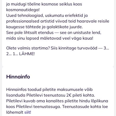
ja muidugi tõeline kosmose seiklus koos
kosmonautidega!
Uued tehnoloogiad, uskumatu eriefektid ja
professionaalsed artistid viivad teid haaravale reisile
kaugesse tähtede ja galaktikate juurde.
See pole lihtsalt etendus — see on unistuste lend,
mida sinu lapsed mäletavad veel väga kaua!
Olete valmis startima? Siis kinnitage turvavööd — 3…
2… 1… LÄHME!
Hinnainfo
Hinnainfos toodud piletite maksumusele võib
lisanduda Piletilevi teenustasu 2€ pileti kohta.
Piletilevi kuvab oma kanalites piletite hindu lõplikuna
koos Piletilevi teenustasuga. Teenustasude kohta loe
lähemalt
siit!