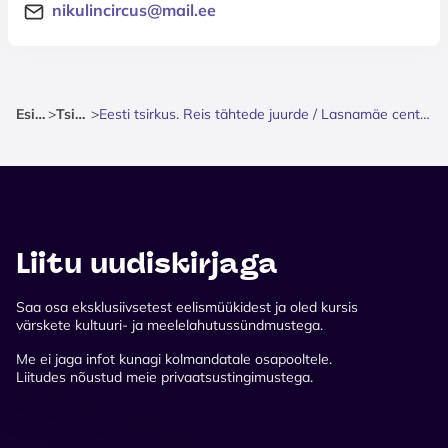
nikulincircus@mail.ee
Esileht
>
Tsirkus
>
Eesti tsirkus. Reis tähtede juurde / Lasnamäe centrum parkla, Tallinn
Liitu uudiskirjaga
Saa osa eksklusiivsetest eelismüükidest ja oled kursis
värskete kultuuri- ja meelelahutussündmustega.
Me ei jaga infot kunagi kolmandatale osapooltele.
Liitudes nõustud meie privaatsustingimustega.