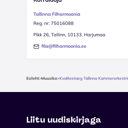
Tallinna Filharmoonia
Reg. nr: 75016088
Pikk 26, Tallinn, 10133, Harjumaa
fila@filharmoonia.ee
Esileht
>
Muusika
>
Kvaliteetaeg Tallinna Kammerorkestr
Liitu uudiskirjaga