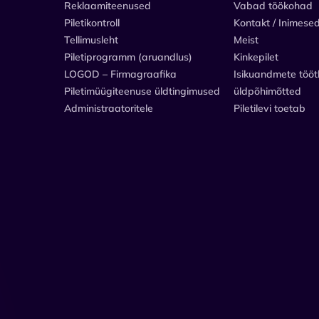
Reklaamiteenused
Vabad töökohad
Piletikontroll
Kontakt / Inimese
Tellimusleht
Meist
Piletiprogramm (aruandlus)
Kinkepilet
LOGOD – Firmagraafika
Isikuandmete tööt
Piletimüügiteenuse üldtingimused
üldpõhimõtted
Administraatoritele
Piletilevi toetab