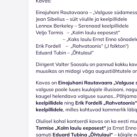
Kavas:
Einojuhani Rautavaara – „Valguse südamesse” 
Jean Sibelius – süit viiulile ja keelpillidele
Lennox Berkeley – Serenaad keelpillidele
Veljo Tormis – „Kolm laulu eeposest“
– „Kaks laulu Ernst Enno sõnadele“ (II
Erik Fordell – „Rahvatoonis“ („I folkton“)
Eduard Tubin – „Õhtulaul“
Dirigent Valter Soosalu on pannud kokku kava,
muusikas on midagi väga augustiõhtutele oma
Kavas on
Einojuhani Rautavaara „Valguse
valguse poole luues kuulajale illusiooni, nag
kaugel helendava valguse suunas…Põhjamai
keelpillidele
ning
Erik Fordelli „Rahvatoonis“
keelpillidele
, milles kohtuvad kammerlik läbip
Olulisel kohal kontserdi kavas on ka eesti mu
Tormise „Kolm laulu eeposest“
ja Ernst Enn
samuti
Eduard Tubina „Õhtulaul“
– kõigile 