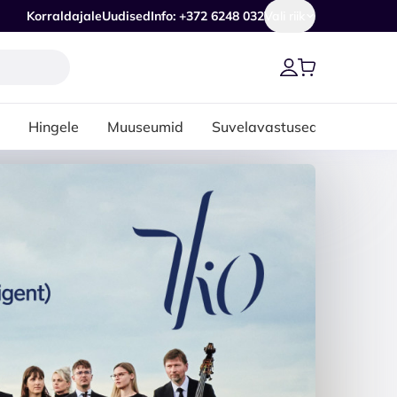
Korraldajale
Uudised
Info: +372 6248 032
Vali riik
Hingele
Muuseumid
Suvelavastused