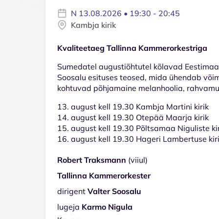
N 13.08.2026 • 19:30 - 20:45
Kambja kirik
Kvaliteetaeg Tallinna Kammerorkestriga
Sumedatel augustiõhtutel kõlavad Eestimaa k
Soosalu esituses teosed, mida ühendab või
kohtuvad põhjamaine melanhoolia, rahvamuusi
13. august kell 19.30 Kambja Martini kirik
14. august kell 19.30 Otepää Maarja kirik
15. august kell 19.30 Põltsamaa Niguliste ki
16. august kell 19.30 Hageri Lambertuse kir
Robert Traksmann
(viiul)
Tallinna Kammerorkester
dirigent
Valter Soosalu
lugeja
Karmo Nigula