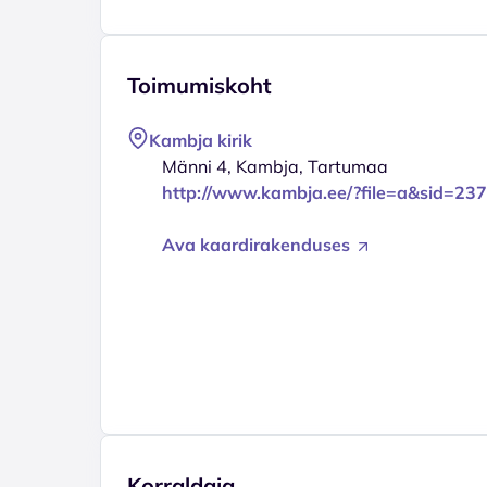
Toimumiskoht
Kambja kirik
Männi 4, Kambja, Tartumaa
http://www.kambja.ee/?file=a&sid=237
Ava kaardirakenduses
Korraldaja