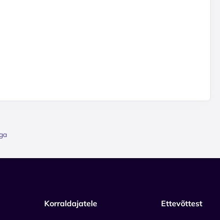
iga
Korraldajatele
Ettevõttest