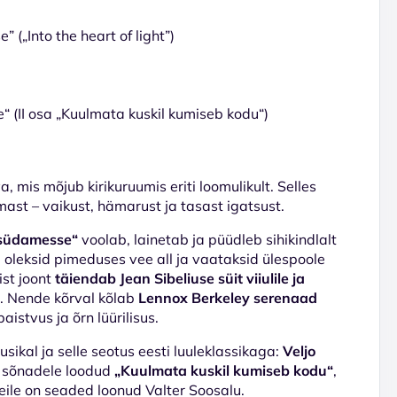
(„Into the heart of light”)
 osa „Kuulmata kuskil kumiseb kodu“)
 mis mõjub kirikuruumis eriti loomulikult. Selles
st – vaikust, hämarust ja tasast igatsust.
 südamesse“
voolab, lainetab ja püüdleb sihikindlalt
u oleksid pimeduses vee all ja vaataksid ülespoole
st joont
täiendab Jean Sibeliuse süit viiulile ja
. Nende kõrval kõlab
Lennox Berkeley serenaad
aistvus ja õrn lüürilisus.
usikal ja selle seotus eesti luuleklassikaga:
Veljo
o sõnadele loodud
„Kuulmata kuskil kumiseb kodu“
,
neile on seaded loonud Valter Soosalu.