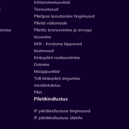
Kättetoimetusviisid
d
Teenustasud
Piletipoe kasutamise tingimused
Piletid välismaale
lemise
Piletite broneerimine ja arvega
tasumine
KKK - Korduma kippuvad
küsimused
Kinkepileti realiseerimine
Ostmine
Müügipunktid
Telli kinkepileti aegumise
meeldetuletus
Pilet
Piletikindlustus
IF piletikindlustuse tingimused
IF piletikindlustuse üldinfo