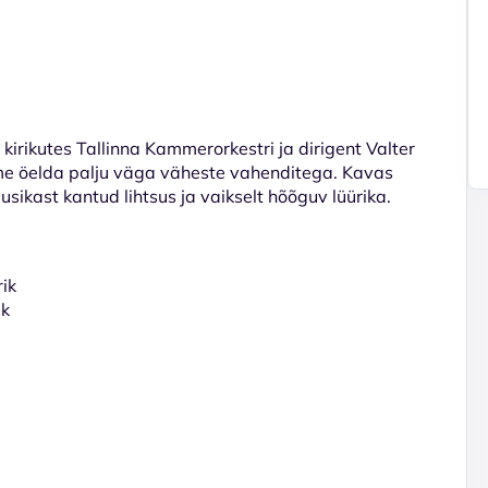
irikutes Tallinna Kammerorkestri ja dirigent Valter
me öelda palju väga väheste vahenditega. Kavas
kast kantud lihtsus ja vaikselt hõõguv lüürika.
rik
ik