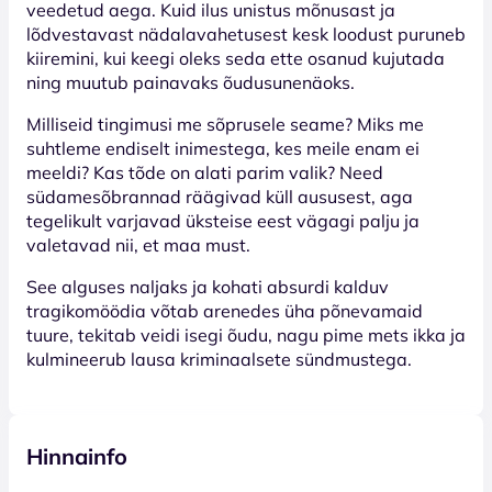
veedetud aega. Kuid ilus unistus mõnusast ja
lõdvestavast nädalavahetusest kesk loodust puruneb
kiiremini, kui keegi oleks seda ette osanud kujutada
ning muutub painavaks õudusunenäoks.
Milliseid tingimusi me sõprusele seame? Miks me
suhtleme endiselt inimestega, kes meile enam ei
meeldi? Kas tõde on alati parim valik? Need
südamesõbrannad räägivad küll aususest, aga
tegelikult varjavad üksteise eest vägagi palju ja
valetavad nii, et maa must.
See alguses naljaks ja kohati absurdi kalduv
tragikomöödia võtab arenedes üha põnevamaid
tuure, tekitab veidi isegi õudu, nagu pime mets ikka ja
kulmineerub lausa kriminaalsete sündmustega.
Hinnainfo