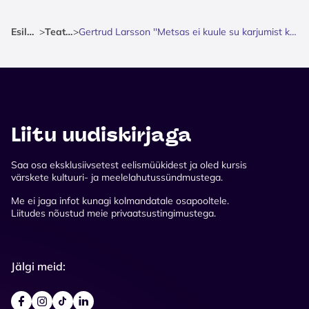
Esileht
>
Teater
>
Gertrud Larsson ''Metsas ei kuule su karjumist keegi''
Liitu uudiskirjaga
Saa osa eksklusiivsetest eelismüükidest ja oled kursis
värskete kultuuri- ja meelelahutussündmustega.
Me ei jaga infot kunagi kolmandatale osapooltele.
Liitudes nõustud meie privaatsustingimustega.
Jälgi meid: