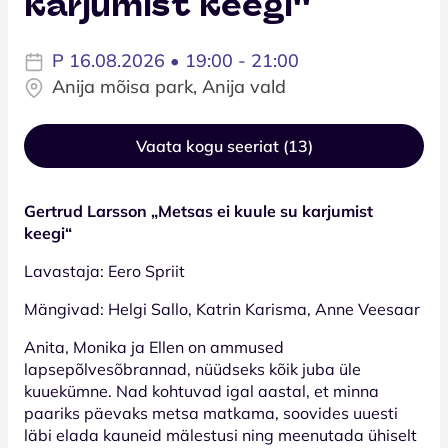
karjumist keegi''
P 16.08.2026 • 19:00 - 21:00
Anija mõisa park, Anija vald
Vaata kogu seeriat (13)
Gertrud Larsson „Metsas ei kuule su karjumist
keegi“
Lavastaja: Eero Spriit
Mängivad: Helgi Sallo, Katrin Karisma, Anne Veesaar
Anita, Monika ja Ellen on ammused
lapsepõlvesõbrannad, nüüdseks kõik juba üle
kuuekümne. Nad kohtuvad igal aastal, et minna
paariks päevaks metsa matkama, soovides uuesti
läbi elada kauneid mälestusi ning meenutada ühiselt