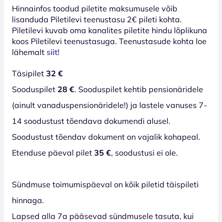
Hinnainfos toodud piletite maksumusele võib
lisanduda Piletilevi teenustasu 2€ pileti kohta.
Piletilevi kuvab oma kanalites piletite hindu lõplikuna
koos Piletilevi teenustasuga. Teenustasude kohta loe
lähemalt
siit!
Täsipilet
32 €
Sooduspilet
28 €
. Sooduspilet kehtib pensionäridele
(ainult vanaduspensionäridele!) ja lastele vanuses 7-
14 soodustust tõendava dokumendi alusel.
Soodustust tõendav dokument on vajalik kohapeal.
Etenduse päeval pilet
35 €
, soodustusi ei ole.
Sündmuse toimumispäeval on kõik piletid täispileti
hinnaga.
Lapsed alla 7a pääsevad sündmusele tasuta, kui