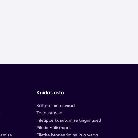
Kuidas osta
Kättetoimetusviisid
d
Teenustasud
Piletipoe kasutamise tingimused
Piletid välismaale
lemise
Piletite broneerimine ja arvega