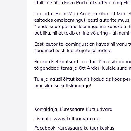
Idülliline õhtu Eeva Parki tekstidega ning H
Lauljatar Helin-Mari Arder ja kitarrist Mart
esitades omaloomingut, eesti autorite muusi
Nende suurepärane loominguline kooskõla, h
publiku, nii et tekib eriline võluring - ühinem
Eesti autorite loomingust on kavas nii vanu t
sündinud eesti luuletajate sõnadele.
Seekordsel kontserdil on duol õnn esitada m
tõlgendada tema ja Ott Arderi luulele sündin
Tule ja naudi õhtut kaunis koduaias koos per
muusikalise seltskonnaga!
Korraldaja: Kuressaare Kultuurivara
Lisainfo: www.kultuurivara.ee
Facebook: Kuressaare kultuurikeskus