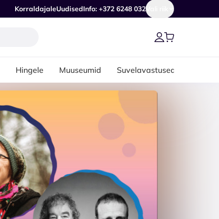
Korraldajale
Uudised
Info: +372 6248 032
Vali riik
Hingele
Muuseumid
Suvelavastused