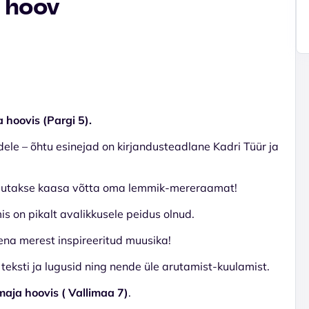
o hoov
 hoovis (Pargi 5).
ele – õhtu esinejad on kirjandusteadlane Kadri Tüür ja
palutakse kaasa võtta oma lemmik-mereraamat!
is on pikalt avalikkusele peidus olnud.
na merest inspireeritud muusika!
teksti ja lugusid ning nende üle arutamist-kuulamist.
aja hoovis ( Vallimaa 7)
.