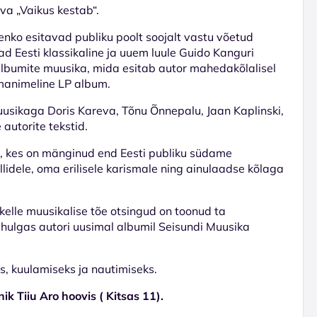
va „Vaikus kestab“.
enko esitavad publiku poolt soojalt vastu võetud
d Eesti klassikaline ja uuem luule Guido Kanguri
albumite muusika, mida esitab autor mahedakõlalisel
samanimeline LP album.
uusikaga Doris Kareva, Tõnu Õnnepalu, Jaan Kaplinski,
autorite tekstid.
a, kes on mänginud end Eesti publiku südame
lidele, oma erilisele karismale ning ainulaadse kõlaga
 kelle muusikalise tõe otsingud on toonud ta
uhulgas autori uusimal albumil Seisundi Muusika
, kuulamiseks ja nautimiseks.
k Tiiu Aro hoovis ( Kitsas 11).