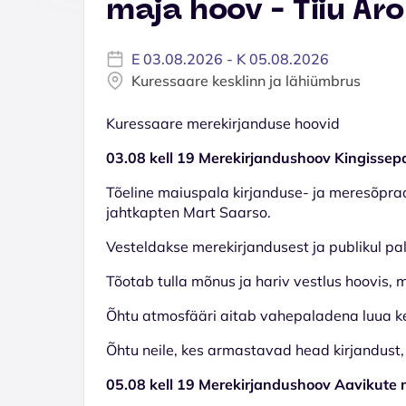
maja hoov - Tiiu Ar
E 03.08.2026 - K 05.08.2026
Kuressaare kesklinn ja lähiümbrus
Kuressaare merekirjanduse hoovid
03.08 kell 19 Merekirjandushoov Kingissepa
Tõeline maiuspala kirjanduse- ja meresõprad
jahtkapten Mart Saarso.
Vesteldakse merekirjandusest ja publikul 
Tõotab tulla mõnus ja hariv vestlus hoovis, m
Õhtu atmosfääri aitab vahepaladena luua ke
Õhtu neile, kes armastavad head kirjandust, 
05.08 kell 19 Merekirjandushoov Aavikute m