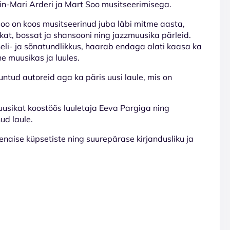
elin-Mari Arderi ja Mart Soo musitseerimisega.
 Soo on koos musitseerinud juba läbi mitme aasta,
kat, bossat ja shansooni ning jazzmuusika pärleid.
eli- ja sõnatundlikkus, haarab endaga alati kaasa ka
ine muusikas ja luules.
untud autoreid aga ka päris uusi laule, mis on
uusikat koostöös luuletaja Eeva Pargiga ning
ud laule.
enaise küpsetiste ning suurepärase kirjandusliku ja