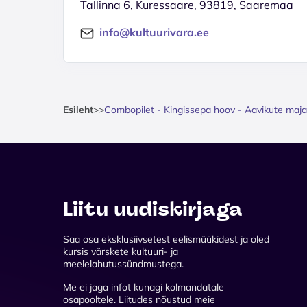
Tallinna 6, Kuressaare, 93819, Saaremaa
info@kultuurivara.ee
Esileht
>
>
Combopilet - Kingissepa hoov - Aavikute maja
Liitu uudiskirjaga
Saa osa eksklusiivsetest eelismüükidest ja oled
kursis värskete kultuuri- ja
meelelahutussündmustega.
Me ei jaga infot kunagi kolmandatale
osapooltele. Liitudes nõustud meie