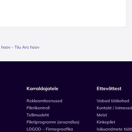
 hoov - Tiiu Aro hoov
Korraldajatele
Ettevõttest
Reklaamiteenused
Vabad töökohad
Piletikontroll
Kontakt / Inimese
Tellimusleht
Meist
Piletiprogramm (aruandlus)
Kinkepilet
LOGOD – Firmagraafika
Isikuandmete tööt