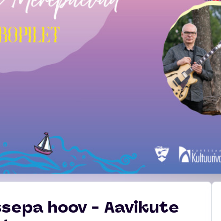
ssepa hoov - Aavikute