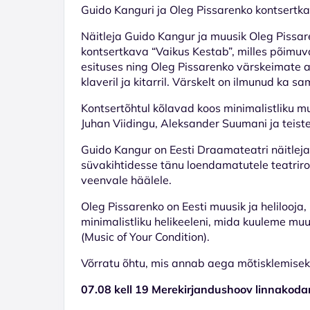
Guido Kanguri ja Oleg Pissarenko kontsertka
Näitleja Guido Kangur ja muusik Oleg Pissar
kontsertkava “Vaikus Kestab”, milles põimuva
esituses ning Oleg Pissarenko värskeimate 
klaveril ja kitarril. Värskelt on ilmunud ka 
Kontsertõhtul kõlavad koos minimalistliku m
Juhan Viidingu, Aleksander Suumani ja teiste 
Guido Kangur on Eesti Draamateatri näitlej
süvakihtidesse tänu loendamatutele teatrirol
veenvale häälele.
Oleg Pissarenko on Eesti muusik ja helilooja,
minimalistliku helikeeleni, mida kuuleme mu
(Music of Your Condition).
Võrratu õhtu, mis annab aega mõtisklemiseks
07.08 kell 19 Merekirjandushoov linnakodani