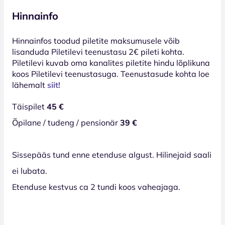
Hinnainfo
Hinnainfos toodud piletite maksumusele võib
lisanduda Piletilevi teenustasu 2€ pileti kohta.
Piletilevi kuvab oma kanalites piletite hindu lõplikuna
koos Piletilevi teenustasuga. Teenustasude kohta loe
lähemalt
siit!
Täispilet
45 €
Õpilane / tudeng / pensionär
39 €
Sissepääs tund enne etenduse algust. Hilinejaid saali
ei lubata.
Etenduse kestvus ca 2 tundi koos vaheajaga.