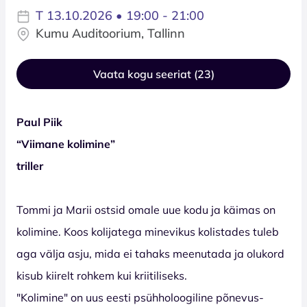
T 13.10.2026 • 19:00 - 21:00
Kumu Auditoorium, Tallinn
Vaata kogu seeriat (23)
Paul Piik
“Viimane kolimine”
triller
Tommi ja Marii ostsid omale uue kodu ja käimas on
kolimine. Koos kolijatega minevikus kolistades tuleb
aga välja asju, mida ei tahaks meenutada ja olukord
kisub kiirelt rohkem kui kriitiliseks.
"Kolimine" on uus eesti psühholoogiline põnevus-