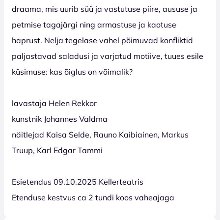
draama, mis uurib süü ja vastutuse piire, aususe ja
petmise tagajärgi ning armastuse ja kaotuse
haprust. Nelja tegelase vahel põimuvad konfliktid
paljastavad saladusi ja varjatud motiive, tuues esile
küsimuse: kas õiglus on võimalik?
lavastaja Helen Rekkor
kunstnik Johannes Valdma
näitlejad Kaisa Selde, Rauno Kaibiainen, Markus
Truup, Karl Edgar Tammi
Esietendus 09.10.2025 Kellerteatris
Etenduse kestvus ca 2 tundi koos vaheajaga