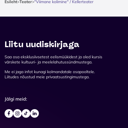
Esileht
>
Teater
>
''Viimane kolimine'' / Kellerteater
Liitu uudiskirjaga
Saa osa eksklusiivsetest eelismüükidest ja oled kursis
värskete kultuuri- ja meelelahutussündmustega.
Me ei jaga infot kunagi kolmandatale osapooltele.
Liitudes nõustud meie privaatsustingimustega.
Jälgi meid: