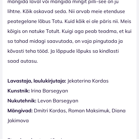
mängida laval või mängida mingit pilli-see on ju
lihtne. Kõik oskavad seda. Nii arvab meie etenduse
peategelane lõbus Totu. Kuid kõik ei ole päris nii. Meis
kõigis on natuke Totult. Kuigi aga peab teadma, et kui
sa tahad midagi saavutada, on vaja pingutada ja
kõvasti teha tööd. Ja lõppude lõpuks sa kindlasti
saad autasu.
Lavastaja, laulukirjutaja:
Jekaterina Kordas
Kunstnik:
Irina Barsegyan
Nukutehnik:
Levon Barsegyan
Mängivad:
Dmitri Kordas, Roman Maksimuk, Diana
Jakimova