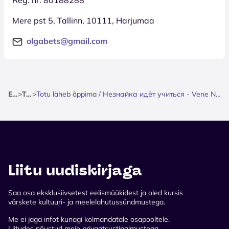
Mere pst 5, Tallinn, 10111, Harjumaa
olgabets@gmail.com
Esileht
>
Teater
>
Totu läheb õppima / Незнайка идёт учиться - Vene Nukuteater / Русский кукольный театр - Esietendus
Liitu uudiskirjaga
Saa osa eksklusiivsetest eelismüükidest ja oled kursis
värskete kultuuri- ja meelelahutussündmustega.
Me ei jaga infot kunagi kolmandatale osapooltele.
Liitudes nõustud meie privaatsustingimustega.