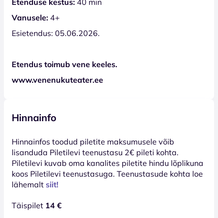
Etenduse kestus:
40 min
Vanusele:
4+
Esietendus: 05.06.2026.
Etendus toimub vene keeles.
www.venenukuteater.ee
Hinnainfo
Hinnainfos toodud piletite maksumusele võib
lisanduda Piletilevi teenustasu 2€ pileti kohta.
Piletilevi kuvab oma kanalites piletite hindu lõplikuna
koos Piletilevi teenustasuga. Teenustasude kohta loe
lähemalt
siit!
Täispilet
14 €