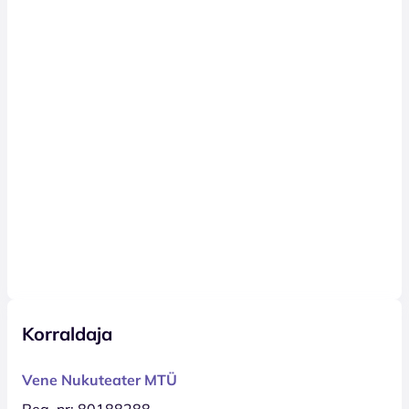
Korraldaja
Vene Nukuteater MTÜ
Reg. nr: 80188288