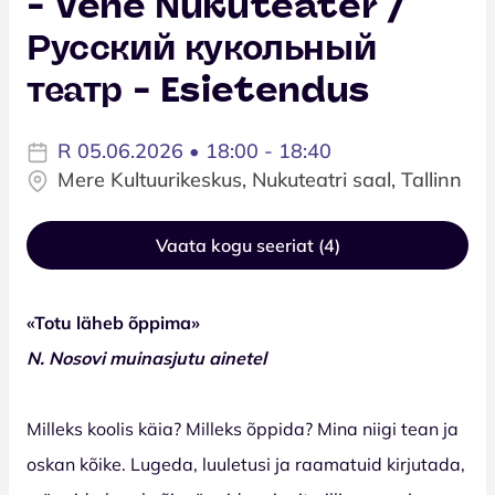
- Vene Nukuteater /
Русский кукольный
театр - Esietendus
R 05.06.2026 • 18:00 - 18:40
Mere Kultuurikeskus, Nukuteatri saal, Tallinn
Vaata kogu seeriat (4)
«Totu läheb õppima»
N. Nosovi muinasjutu ainetel
Milleks koolis käia? Milleks õppida? Mina niigi tean ja
oskan kõike. Lugeda, luuletusi ja raamatuid kirjutada,