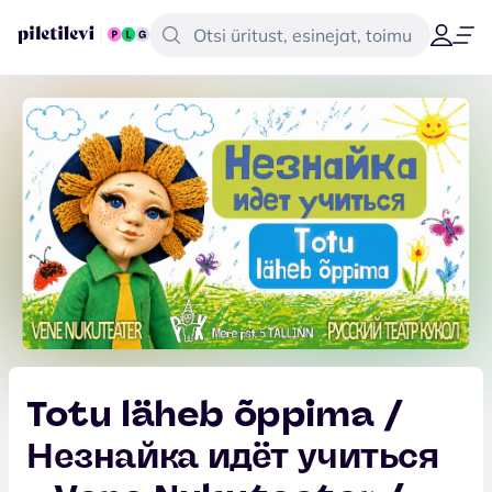
Totu läheb õppima /
Незнайка идёт учиться