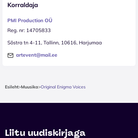
Korraldaja
PMI Production OÜ
Reg. nr: 14705833
Sõstra tn 4-11, Tallinn, 10616, Harjumaa
artevent@mail.ee
Esileht
>
Muusika
>
Original Enigma Voices
Liitu uudiskirjaga