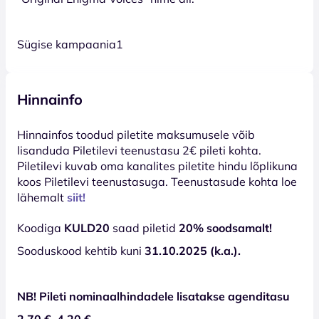
Sügise kampaania1
Hinnainfo
Hinnainfos toodud piletite maksumusele võib
lisanduda Piletilevi teenustasu 2€ pileti kohta.
Piletilevi kuvab oma kanalites piletite hindu lõplikuna
koos Piletilevi teenustasuga. Teenustasude kohta loe
lähemalt
siit!
Koodiga
KULD20
saad piletid
20% soodsamalt!
Sooduskood kehtib kuni
31.10.2025 (k.a.).
NB! Pileti nominaalhindadele lisatakse agenditasu
2,70 €–4,20 €