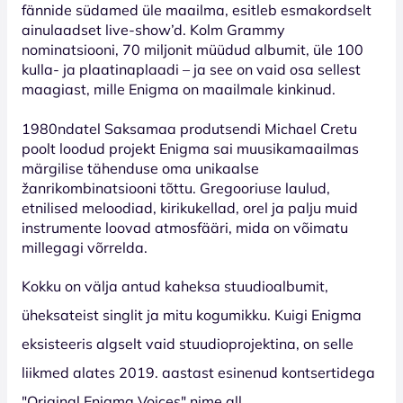
fännide südamed üle maailma, esitleb esmakordselt
ainulaadset live-show’d. Kolm Grammy
nominatsiooni, 70 miljonit müüdud albumit, üle 100
kulla- ja plaatinaplaadi – ja see on vaid osa sellest
maagiast, mille Enigma on maailmale kinkinud.
1980ndatel Saksamaa produtsendi Michael Cretu
poolt loodud projekt Enigma sai muusikamaailmas
märgilise tähenduse oma unikaalse
žanrikombinatsiooni tõttu. Gregooriuse laulud,
etnilised meloodiad, kirikukellad, orel ja palju muid
instrumente loovad atmosfääri, mida on võimatu
millegagi võrrelda.
Kokku on välja antud kaheksa stuudioalbumit,
üheksateist singlit ja mitu kogumikku. Kuigi Enigma
eksisteeris algselt vaid stuudioprojektina, on selle
liikmed alates 2019. aastast esinenud kontsertidega
"Original Enigma Voices" nime all.