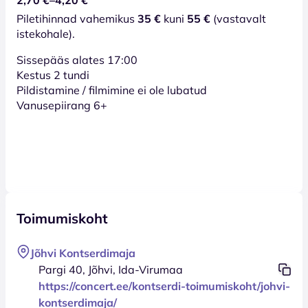
Piletihinnad vahemikus
35 €
kuni
55 €
(vastavalt
istekohale).
Sissepääs alates 17:00
Kestus 2 tundi
Pildistamine / filmimine ei ole lubatud
Vanusepiirang 6+
Toimumiskoht
Jõhvi Kontserdimaja
Pargi 40, Jõhvi, Ida-Virumaa
https://concert.ee/kontserdi-toimumiskoht/johvi-
kontserdimaja/