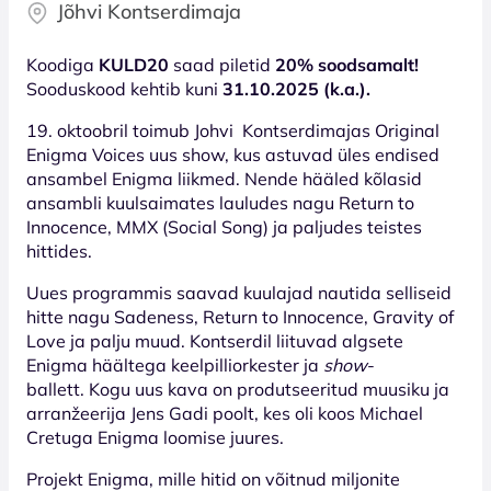
Jõhvi Kontserdimaja
Koodiga
KULD20
saad piletid
20% soodsamalt!
Sooduskood kehtib kuni
31.10.2025 (k.a.).
19. oktoobril toimub Johvi Kontserdimajas Original
Enigma Voices uus show, kus astuvad üles endised
ansambel Enigma liikmed. Nende hääled kõlasid
ansambli kuulsaimates lauludes nagu Return to
Innocence, MMX (Social Song) ja paljudes teistes
hittides.
Uues programmis saavad kuulajad nautida selliseid
hitte nagu Sadeness, Return to Innocence, Gravity of
Love ja palju muud. Kontserdil liituvad algsete
Enigma häältega keelpilliorkester ja
show
-
ballett. Kogu uus kava on produtseeritud muusiku ja
arranžeerija Jens Gadi poolt, kes oli koos Michael
Cretuga Enigma loomise juures.
Projekt Enigma, mille hitid on võitnud miljonite