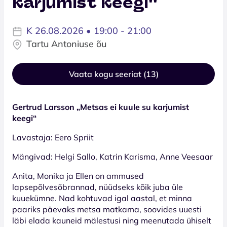
karjumist keegi''
K 26.08.2026 • 19:00 - 21:00
Tartu Antoniuse õu
Vaata kogu seeriat (13)
Gertrud Larsson „Metsas ei kuule su karjumist
keegi“
Lavastaja: Eero Spriit
Mängivad: Helgi Sallo, Katrin Karisma, Anne Veesaar
Anita, Monika ja Ellen on ammused
lapsepõlvesõbrannad, nüüdseks kõik juba üle
kuuekümne. Nad kohtuvad igal aastal, et minna
paariks päevaks metsa matkama, soovides uuesti
läbi elada kauneid mälestusi ning meenutada ühiselt