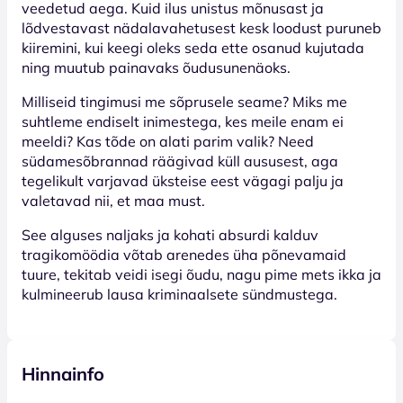
veedetud aega. Kuid ilus unistus mõnusast ja
lõdvestavast nädalavahetusest kesk loodust puruneb
kiiremini, kui keegi oleks seda ette osanud kujutada
ning muutub painavaks õudusunenäoks.
Milliseid tingimusi me sõprusele seame? Miks me
suhtleme endiselt inimestega, kes meile enam ei
meeldi? Kas tõde on alati parim valik? Need
südamesõbrannad räägivad küll aususest, aga
tegelikult varjavad üksteise eest vägagi palju ja
valetavad nii, et maa must.
See alguses naljaks ja kohati absurdi kalduv
tragikomöödia võtab arenedes üha põnevamaid
tuure, tekitab veidi isegi õudu, nagu pime mets ikka ja
kulmineerub lausa kriminaalsete sündmustega.
Hinnainfo