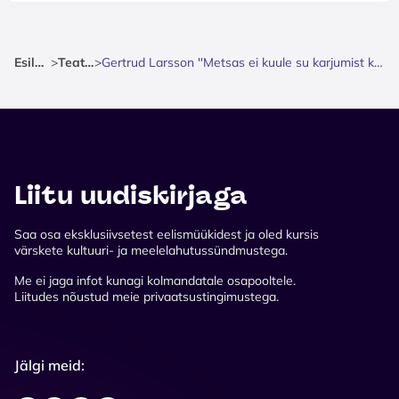
Esileht
>
Teater
>
Gertrud Larsson ''Metsas ei kuule su karjumist keegi''
Liitu uudiskirjaga
Saa osa eksklusiivsetest eelismüükidest ja oled kursis
värskete kultuuri- ja meelelahutussündmustega.
Me ei jaga infot kunagi kolmandatale osapooltele.
Liitudes nõustud meie privaatsustingimustega.
Jälgi meid: