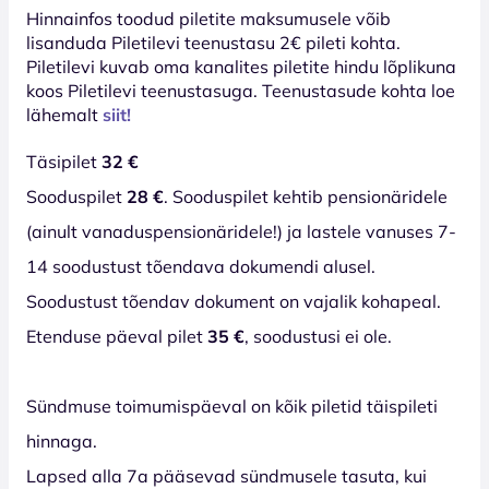
Hinnainfos toodud piletite maksumusele võib
lisanduda Piletilevi teenustasu 2€ pileti kohta.
Piletilevi kuvab oma kanalites piletite hindu lõplikuna
koos Piletilevi teenustasuga. Teenustasude kohta loe
lähemalt
siit!
Täsipilet
32 €
Sooduspilet
28 €
. Sooduspilet kehtib pensionäridele
(ainult vanaduspensionäridele!) ja lastele vanuses 7-
14 soodustust tõendava dokumendi alusel.
Soodustust tõendav dokument on vajalik kohapeal.
Etenduse päeval pilet
35 €
, soodustusi ei ole.
Sündmuse toimumispäeval on kõik piletid täispileti
hinnaga.
Lapsed alla 7a pääsevad sündmusele tasuta, kui