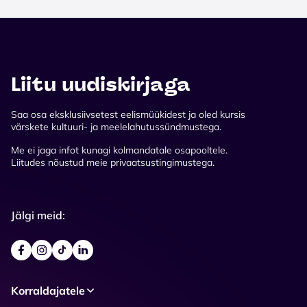
Liitu uudiskirjaga
Saa osa eksklusiivsetest eelismüükidest ja oled kursis
värskete kultuuri- ja meelelahutussündmustega.
Me ei jaga infot kunagi kolmandatale osapooltele.
Liitudes nõustud meie privaatsustingimustega.
Jälgi meid:
Korraldajatele