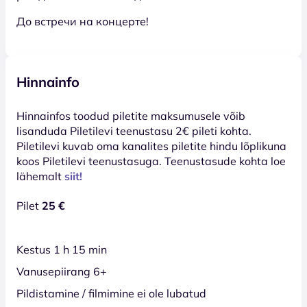
До встречи на концерте!
Hinnainfo
Hinnainfos toodud piletite maksumusele võib
lisanduda Piletilevi teenustasu 2€ pileti kohta.
Piletilevi kuvab oma kanalites piletite hindu lõplikuna
koos Piletilevi teenustasuga. Teenustasude kohta loe
lähemalt
siit!
Pilet
25 €
Kestus 1 h 15 min
Vanusepiirang 6+
Pildistamine / filmimine ei ole lubatud