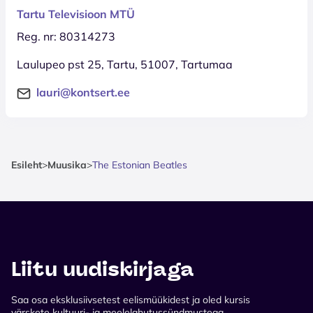
Tartu Televisioon MTÜ
Reg. nr: 80314273
Laulupeo pst 25, Tartu, 51007, Tartumaa
lauri@kontsert.ee
Esileht
>
Muusika
>
The Estonian Beatles
Liitu uudiskirjaga
Saa osa eksklusiivsetest eelismüükidest ja oled kursis
värskete kultuuri- ja meelelahutussündmustega.