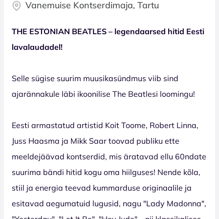
Vanemuise Kontserdimaja, Tartu
THE ESTONIAN BEATLES – legendaarsed hitid Eesti
lavalaudadel!
Selle sügise suurim muusikasündmus viib sind
ajarännakule läbi ikoonilise The Beatlesi loomingu!
Eesti armastatud artistid Koit Toome, Robert Linna,
Juss Haasma ja Mikk Saar toovad publiku ette
meeldejäävad kontserdid, mis äratavad ellu 60ndate
suurima bändi hitid kogu oma hiilguses! Nende kõla,
stiil ja energia teevad kummarduse originaalile ja
esitavad aegumatuid lugusid, nagu "Lady Madonna",
"Yesterday", "Let It Be", "Hey Jude" – nii klassikalises