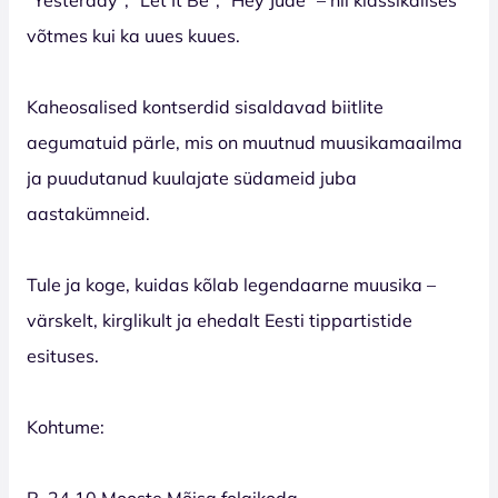
võtmes kui ka uues kuues.
Kaheosalised kontserdid sisaldavad biitlite
aegumatuid pärle, mis on muutnud muusikamaailma
ja puudutanud kuulajate südameid juba
aastakümneid.
Tule ja koge, kuidas kõlab legendaarne muusika –
värskelt, kirglikult ja ehedalt Eesti tippartistide
esituses.
Kohtume:
R, 24.10 Mooste Mõisa folgikoda