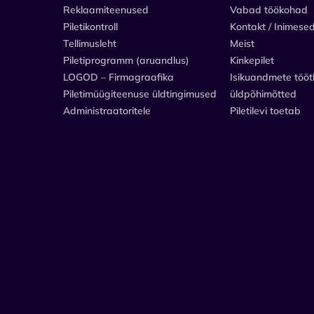
Reklaamiteenused
Vabad töökohad
Piletikontroll
Kontakt / Inimese
Tellimusleht
Meist
Piletiprogramm (aruandlus)
Kinkepilet
LOGOD – Firmagraafika
Isikuandmete tööt
Piletimüügiteenuse üldtingimused
üldpõhimõtted
Administraatoritele
Piletilevi toetab