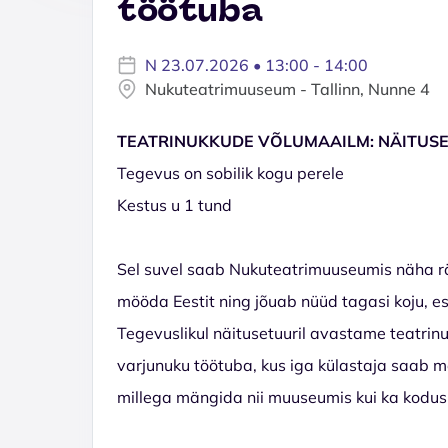
töötuba
N 23.07.2026 • 13:00 - 14:00
Nukuteatrimuuseum - Tallinn, Nunne 4
TEATRINUKKUDE VÕLUMAAILM: NÄITUS
Tegevus on sobilik kogu perele
Kestus u 1 tund
Sel suvel saab Nukuteatrimuuseumis näha rä
mööda Eestit ning jõuab nüüd tagasi koju, es
Tegevuslikul näitusetuuril avastame teatrin
varjunuku töötuba, kus iga külastaja saab m
millega mängida nii muuseumis kui ka kodus