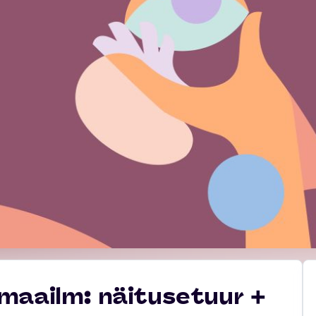
maailm: näitusetuur +