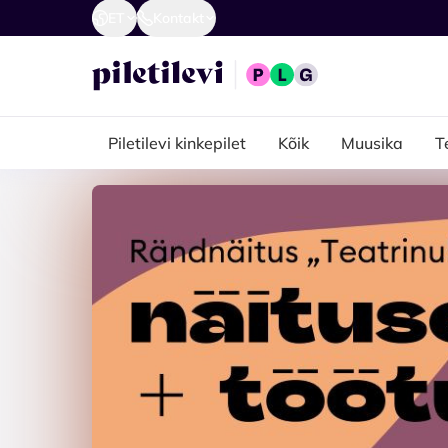
ET
Kontakt
Piletilevi kinkepilet
Kõik
Muusika
T