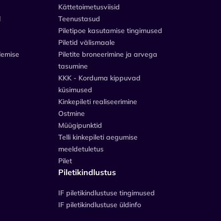
Kättetoimetusviisid
d
Teenustasud
Piletipoe kasutamise tingimused
Piletid välismaale
lemise
Piletite broneerimine ja arvega
tasumine
KKK - Korduma kippuvad
küsimused
Kinkepileti realiseerimine
Ostmine
Müügipunktid
Telli kinkepileti aegumise
meeldetuletus
Pilet
Piletikindlustus
IF piletikindlustuse tingimused
IF piletikindlustuse üldinfo