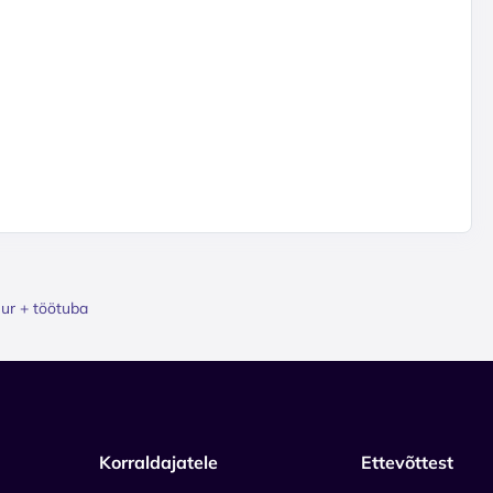
uur + töötuba
Korraldajatele
Ettevõttest