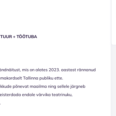
ETUUR + TÖÖTUBA
ndnäitust, mis on alates 2023. aastast rännanud
makordselt Tallinna publiku ette.
ukkude põnevat maailma ning sellele järgneb
eisterdada endale värvika teatrinuku,
.