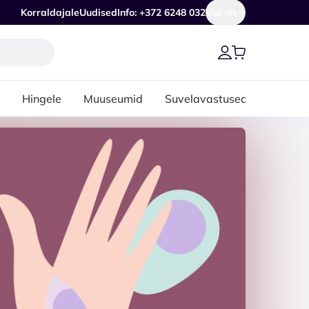
Korraldajale
Uudised
Info: +372 6248 032
Vali riik
Hingele
Muuseumid
Suvelavastused