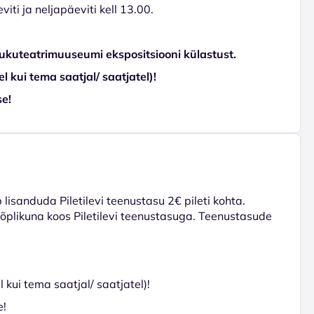
ti ja neljapäeviti kell 13.00.
Nukuteatrimuuseumi ekspositsiooni külastust.
el kui tema saatjal/ saatjatel)!
e!
lisanduda Piletilevi teenustasu 2€ pileti kohta.
 lõplikuna koos Piletilevi teenustasuga. Teenustasude
l kui tema saatjal/ saatjatel)!
e!