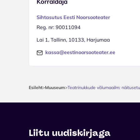
Korraldaja
Sihtasutus Eesti Noorsooteater
Reg. nr: 90011094
Lai 1, Tallinn, 10133, Harjumaa
kassa@eestinoorsooteater.ee
Esileht
>
Muuseum
>
Teatrinukkude võlumaailm: näituset
Liitu uudiskirjaga