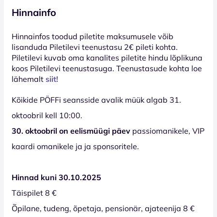
Hinnainfo
Hinnainfos toodud piletite maksumusele võib
lisanduda Piletilevi teenustasu 2€ pileti kohta.
Piletilevi kuvab oma kanalites piletite hindu lõplikuna
koos Piletilevi teenustasuga. Teenustasude kohta loe
lähemalt
siit!
Kõikide PÖFFi seansside avalik müük algab 31.
oktoobril kell 10:00.
30. oktoobril on eelismüügi päev
passiomanikele, VIP
kaardi omanikele ja ja sponsoritele.
Hinnad kuni 30.10.2025
Täispilet 8 €
Õpilane, tudeng, õpetaja, pensionär, ajateenija 8 €