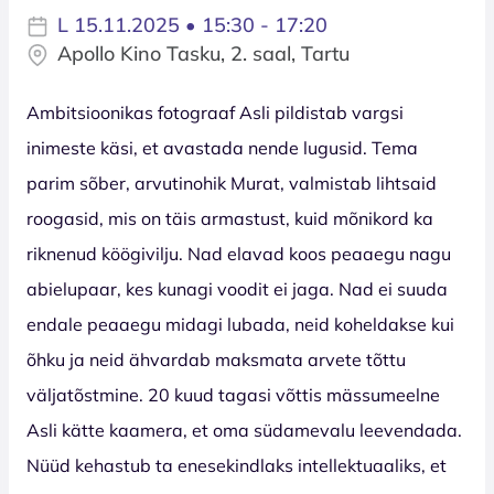
L 15.11.2025 • 15:30 - 17:20
Apollo Kino Tasku, 2. saal, Tartu
Ambitsioonikas fotograaf Asli pildistab vargsi
inimeste käsi, et avastada nende lugusid. Tema
parim sõber, arvutinohik Murat, valmistab lihtsaid
roogasid, mis on täis armastust, kuid mõnikord ka
riknenud köögivilju. Nad elavad koos peaaegu nagu
abielupaar, kes kunagi voodit ei jaga. Nad ei suuda
endale peaaegu midagi lubada, neid koheldakse kui
õhku ja neid ähvardab maksmata arvete tõttu
väljatõstmine. 20 kuud tagasi võttis mässumeelne
Asli kätte kaamera, et oma südamevalu leevendada.
Nüüd kehastub ta enesekindlaks intellektuaaliks, et