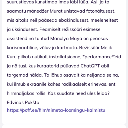
suurustlevas kunstimaailmas läbi lüüa. Asli ja ta
saamatu mänedžer Murat unistavad fotonäitusest,
mis aitaks neil pääseda ebakindlusest, meeleheitest
ja üksindusest. Peamiselt režissööri esimese
assistendina tuntud Manolya Maya on peaosas
karismaatiline, võluv ja kartmatu. Režissöör Melik
Kuru pilkab nutikalt installatsioone, *performance*’eid
ja näitusi, kus kuraatorid püüavad ChatGPT abil
targemad näida. Ta lõhub osavalt ka neljanda seina,
kui ilmub ekraanile kahes radikaalselt erinevas, ent
hirmnaljakas rollis. Kas suudate need üles leida?
Edvinas Pukšta
https://poff.ee/film/nimeta-loomingu-kalmistu