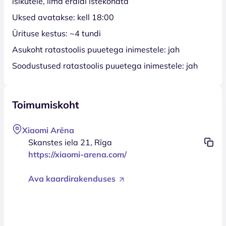
isikutele, ilma eraldi istekohata
Uksed avatakse: kell 18:00
Ürituse kestus: ~4 tundi
Asukoht ratastoolis puuetega inimestele: jah
Soodustused ratastoolis puuetega inimestele: jah
Toimumiskoht
Xiaomi Arēna
Skanstes iela 21, Rīga
https://xiaomi-arena.com/
Ava kaardirakenduses