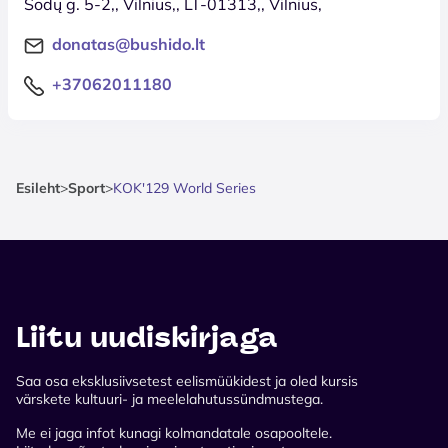
Sodų g. 5-2,, Vilnius,, LT-01313,, Vilnius,
donatas@bushido.lt
+37062011180
Esileht
>
Sport
>
KOK'129 World Series
Liitu uudiskirjaga
Saa osa eksklusiivsetest eelismüükidest ja oled kursis
värskete kultuuri- ja meelelahutussündmustega.
Me ei jaga infot kunagi kolmandatale osapooltele.