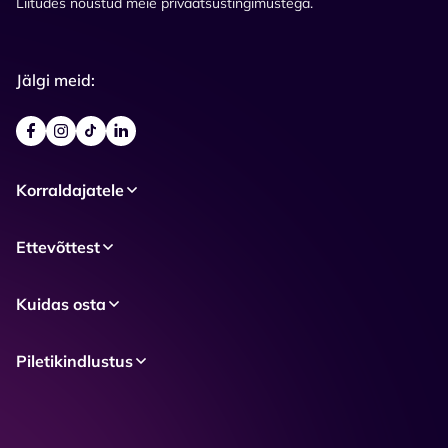
Liitudes nõustud meie privaatsustingimustega.
Jälgi meid:
Korraldajatele
Ettevõttest
Kuidas osta
Piletikindlustus