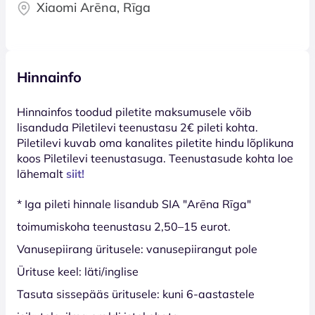
Xiaomi Arēna, Rīga
Hinnainfo
Hinnainfos toodud piletite maksumusele võib
lisanduda Piletilevi teenustasu 2€ pileti kohta.
Piletilevi kuvab oma kanalites piletite hindu lõplikuna
koos Piletilevi teenustasuga. Teenustasude kohta loe
lähemalt
siit!
* Iga pileti hinnale lisandub SIA "Arēna Rīga"
toimumiskoha teenustasu 2,50–15 eurot.
Vanusepiirang üritusele: vanusepiirangut pole
Ürituse keel: läti/inglise
Tasuta sissepääs üritusele: kuni 6-aastastele