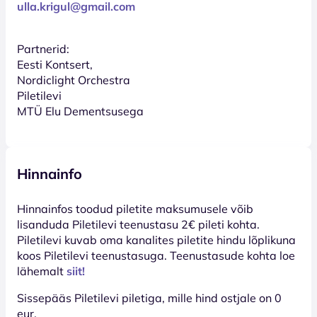
ulla.krigul@gmail.com
Partnerid:
Eesti Kontsert,
Nordiclight Orchestra
Piletilevi
MTÜ Elu Dementsusega
Hinnainfo
Hinnainfos toodud piletite maksumusele võib
lisanduda Piletilevi teenustasu 2€ pileti kohta.
Piletilevi kuvab oma kanalites piletite hindu lõplikuna
koos Piletilevi teenustasuga. Teenustasude kohta loe
lähemalt
siit!
Sissepääs Piletilevi piletiga, mille hind ostjale on 0
eur.