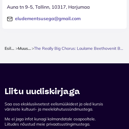
Auna tn 9-5, Tallinn, 10317, Harjumaa
eludementsusega@gmail.com
Esileht
>
Muusika
>
The Really Big Chorus: Laulame Beethovenit Baltikumis
Liitu uudiskirjaga
Saa osa eksklusiivsetest eelismüükidest ja oled kursis
värskete kultuuri- ja meelelahutussündmustega.
Me ei jaga infot kunagi kolmandatale osapooltele.
Liitudes nõustud meie privaatsustingimustega.