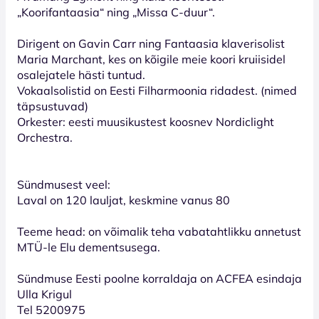
„Koorifantaasia“ ning „Missa C-duur“.
Dirigent on Gavin Carr ning Fantaasia klaverisolist
Maria Marchant, kes on kõigile meie koori kruiisidel
osalejatele hästi tuntud.
Vokaalsolistid on Eesti Filharmoonia ridadest. (nimed
täpsustuvad)
Orkester: eesti muusikustest koosnev Nordiclight
Orchestra.
Sündmusest veel:
Laval on 120 lauljat, keskmine vanus 80
Teeme head: on võimalik teha vabatahtlikku annetust
MTÜ-le Elu dementsusega.
Sündmuse Eesti poolne korraldaja on ACFEA esindaja
Ulla Krigul
Tel 5200975