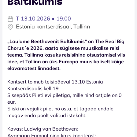
Baltikumis
T 13.10.2026 • 19:00
Estonia kontserdisaal, Tallinn
„Laulame Beethovenit Baltikumis“ on The Real Big
Chorus´e 2026. aasta sügisese muusikalise reisi
teema. Tallinna kasuks reisisihina otsustamisel viis
idee, et Tallinn on üks Euroopa muusikaliselt kõige
elavamatest linnadest.
Kontsert toimub teisipäeval 13.10 Estonia
Kontserdisaalis kell 19
Sissepääs Piletilevi piletiga, mille hind ostjale on 0
eur.
Siiski on vajalik pilet nö osta, et tagada endale
mugav enda poolt valitud istekoht.
Kavas: Ludwig van Beethoven:
Avamäng Egmont ning kaks kooriteost: