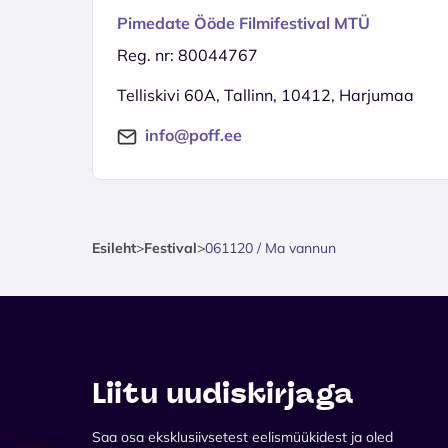
Pimedate Ööde Filmifestival MTÜ
Reg. nr: 80044767
Telliskivi 60A, Tallinn, 10412, Harjumaa
info@poff.ee
Esileht
>
Festival
>
061120 / Ma vannun
Liitu uudiskirjaga
Saa osa eksklusiivsetest eelismüükidest ja oled