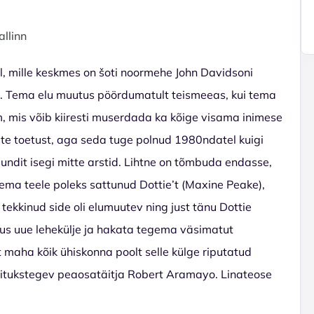
allinn
ol, mille keskmes on šoti noormehe John Davidsoni
 Tema elu muutus pöördumatult teismeeas, kui tema
m, mis võib kiiresti muserdada ka kõige visama inimese
ste toetust, aga seda tuge polnud 1980ndatel kuigi
sundit isegi mitte arstid. Lihtne on tõmbuda endasse,
 tema teele poleks sattunud Dottie’t (Maxine Peake),
ekkinud side oli elumuutev ning just tänu Dottie
lus uue lehekülje ja hakata tegema väsimatut
 maha kõik ühiskonna poolt selle külge riputatud
relvitukstegev peaosatäitja Robert Aramayo. Linateose