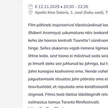
K 12.11.2025 • 20:30 - 22:35
Apollo Kino Solaris, 1. saal (Saku saal), T
Film põhineb inspireerival tõestisündinud lo
(Robert Aramayo) uskumatuna näiv teekond.
keha üle haaras kontrolli Tourette’i sündroo
hinge. Selles olukorras vajab inimene ligime
lihtne leida, sest toona ei mõistnud seda sei
ja ilmselt oleks see juhtunud ka Johniga, kui
Johni kunagise koolivenna ema. Nende vahel t
julgustamisele otsustas John pöörata oma e
teavitustööd, et raputada oma konditsioonilt
stigmad. Filmis teeb tõelise läbilöögirolli 
esilinastus toimus Toronto filmifestivalil.