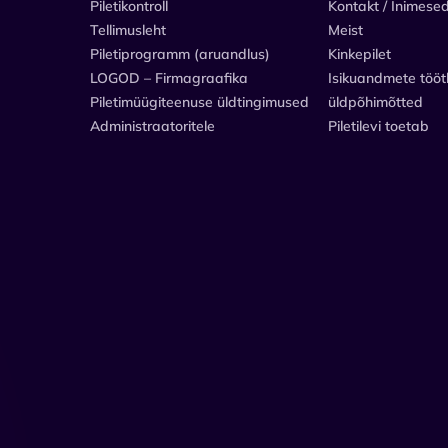
Piletikontroll
Kontakt / Inimese
Tellimusleht
Meist
Piletiprogramm (aruandlus)
Kinkepilet
LOGOD – Firmagraafika
Isikuandmete tööt
Piletimüügiteenuse üldtingimused
üldpõhimõtted
Administraatoritele
Piletilevi toetab