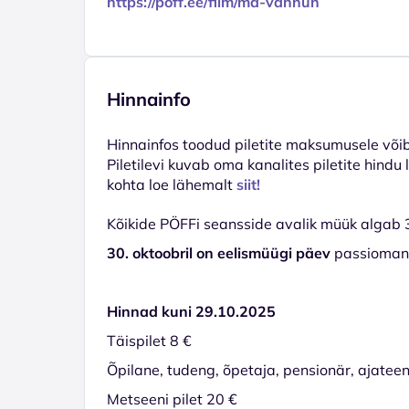
https://poff.ee/film/ma-vannun
Hinnainfo
Hinnainfos toodud piletite maksumusele võib 
Piletilevi kuvab oma kanalites piletite hindu
kohta loe lähemalt
siit!
Kõikide PÖFFi seansside avalik müük algab 31
30. oktoobril on eelismüügi päev
passiomanik
Hinnad kuni 29.10.2025
Täispilet 8 €
Õpilane, tudeng, õpetaja, pensionär, ajateen
Metseeni pilet 20 €