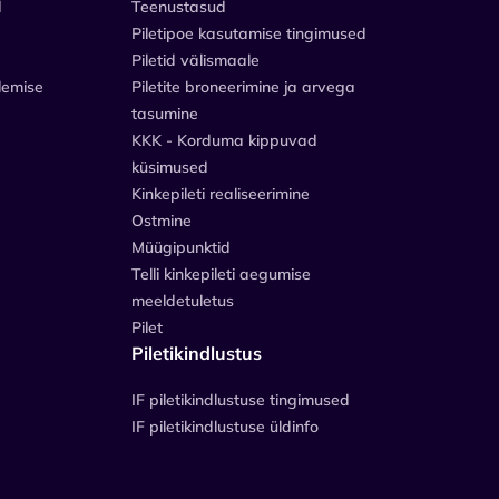
d
Teenustasud
Piletipoe kasutamise tingimused
Piletid välismaale
lemise
Piletite broneerimine ja arvega
tasumine
KKK - Korduma kippuvad
küsimused
Kinkepileti realiseerimine
Ostmine
Müügipunktid
Telli kinkepileti aegumise
meeldetuletus
Pilet
Piletikindlustus
IF piletikindlustuse tingimused
IF piletikindlustuse üldinfo