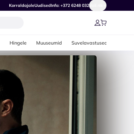
Korraldajale
Uudised
Info: +372 6248 032
Vali riik
Hingele
Muuseumid
Suvelavastused