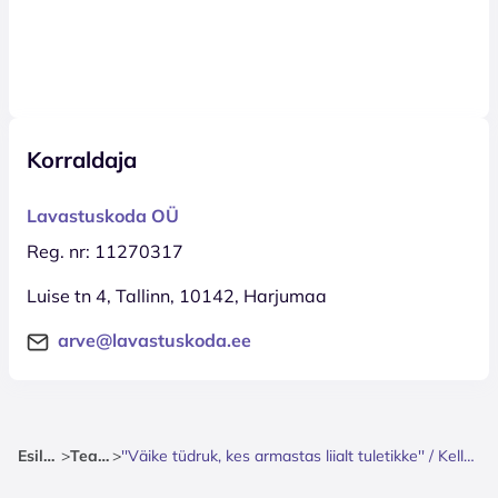
Korraldaja
Lavastuskoda OÜ
Reg. nr: 11270317
Luise tn 4, Tallinn, 10142, Harjumaa
arve@lavastuskoda.ee
Esileht
>
Teater
>
''Väike tüdruk, kes armastas liialt tuletikke'' / Kellerteater