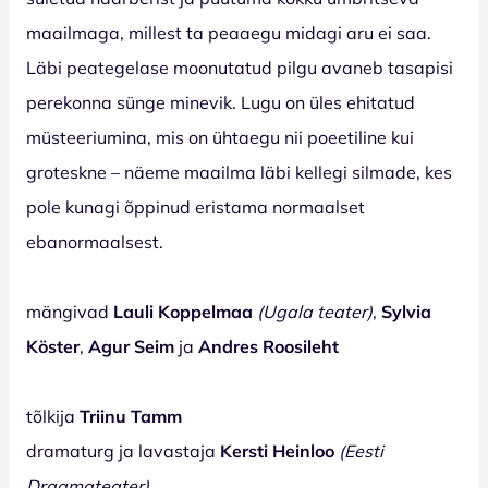
maailmaga, millest ta peaaegu midagi aru ei saa.
Läbi peategelase moonutatud pilgu avaneb tasapisi
perekonna sünge minevik. Lugu on üles ehitatud
müsteeriumina, mis on ühtaegu nii poeetiline kui
groteskne – näeme maailma läbi kellegi silmade, kes
pole kunagi õppinud eristama normaalset
ebanormaalsest.
mängivad
Lauli Koppelmaa
(Ugala teater)
,
Sylvia
K
ö
ster
,
Agur Seim
ja
Andres Roosileht
tõlkija
Triinu Tamm
dramaturg ja lavastaja
Kersti Heinloo
(Eesti
Draamateater)