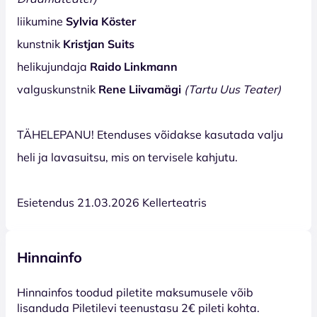
liikumine
Sylvia K
ö
ster
kunstnik
Kristjan Suits
helikujundaja
Raido Linkmann
valguskunstnik
Rene Liivamägi
(Tartu Uus Teater)
TÄHELEPANU! Etenduses võidakse kasutada valju
heli ja lavasuitsu, mis on tervisele kahjutu.
Esietendus 21.03.2026 Kellerteatris
Hinnainfo
Hinnainfos toodud piletite maksumusele võib
lisanduda Piletilevi teenustasu 2€ pileti kohta.