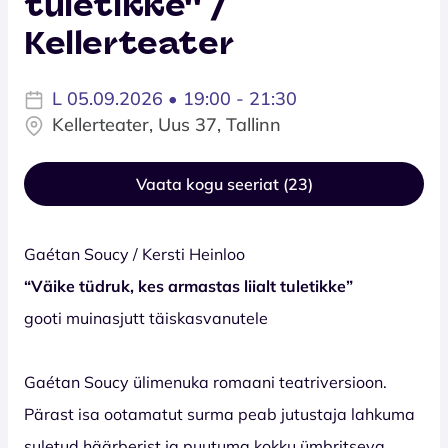
tuletikke'' /
Kellerteater
L 05.09.2026 • 19:00 - 21:30
Kellerteater, Uus 37, Tallinn
Vaata kogu seeriat (23)
Gaétan Soucy / Kersti Heinloo
“
Vä
ike t
üdruk, kes armastas liialt tuletikke”
gooti muinasjutt täiskasvanutele
Gaétan Soucy ülimenuka romaani teatriversioon.
Pärast isa ootamatut surma peab jutustaja lahkuma
suletud häärberist ja puutuma kokku ümbritseva