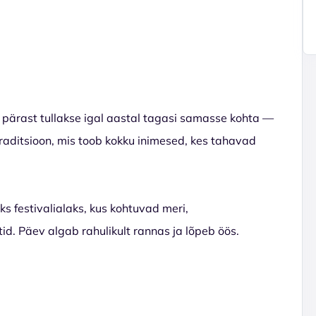
le pärast tullakse igal aastal tagasi samasse kohta —
d traditsioon, mis toob kokku inimesed, kes tahavad
 festivalialaks, kus kohtuvad meri,
tid. Päev algab rahulikult rannas ja lõpeb öös.