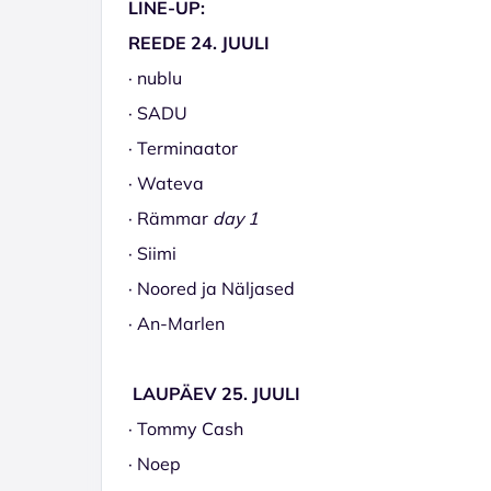
LINE-UP:
REEDE 24. JUULI
· nublu
· SADU
· Terminaator
· Wateva
· Rämmar
day 1
· Siimi
· Noored ja Näljased
· An-Marlen
LAUPÄEV 25. JUULI
· Tommy Cash
· Noep