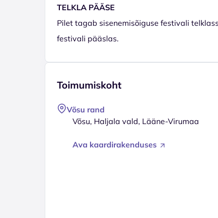
TELKLA PÄÄSE
Pilet tagab sisenemisõiguse festivali telkla
festivali pääslas.
Toimumiskoht
Võsu rand
Võsu, Haljala vald, Lääne-Virumaa
Ava kaardirakenduses