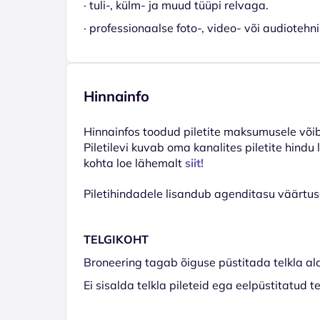
· tuli-, külm- ja muud tüüpi relvaga.
· professionaalse foto-, video- või audiotehn
Hinnainfo
Hinnainfos toodud piletite maksumusele võib 
Piletilevi kuvab oma kanalites piletite hindu
kohta loe lähemalt
siit!
Piletihindadele lisandub agenditasu väärtuse
TELGIKOHT
Broneering tagab õiguse püstitada telkla alal
Ei sisalda telkla pileteid ega eelpüstitatud te