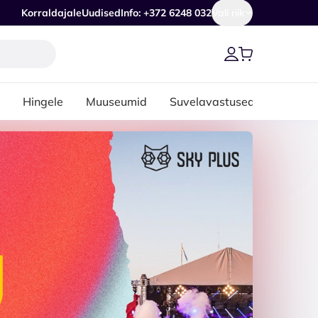
Korraldajale
Uudised
Info: +372 6248 032
Vali riik
Hingele
Muuseumid
Suvelavastused