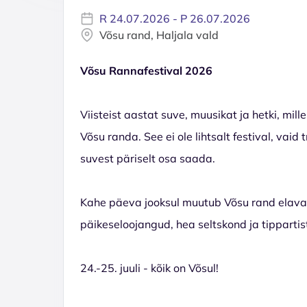
R 24.07.2026 - P 26.07.2026
Võsu rand, Haljala vald
Võsu Rannafestival 2026
Viisteist aastat suve, muusikat ja hetki, mil
Võsu randa. See ei ole lihtsalt festival, vai
suvest päriselt osa saada.
Kahe päeva jooksul muutub Võsu rand elavaks
päikeseloojangud, hea seltskond ja tippartis
24.-25. juuli - kõik on Võsul!