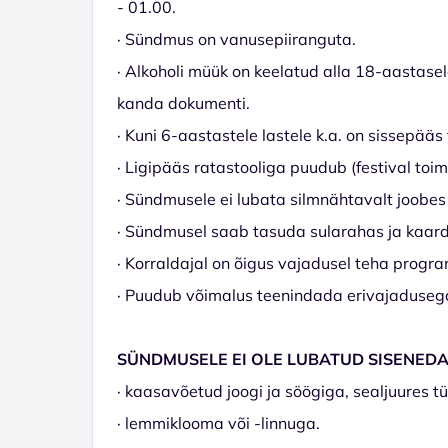
- 01.00.
· Sündmus on vanusepiiranguta.
· Alkoholi müük on keelatud alla 18-aastas
kanda dokumenti.
· Kuni 6-aastastele lastele k.a. on sissepää
· Ligipääs ratastooliga puudub (festival toim
· Sündmusele ei lubata silmnähtavalt joobes 
· Sündmusel saab tasuda sularahas ja kaard
· Korraldajal on õigus vajadusel teha progr
· Puudub võimalus teenindada erivajadusega
SÜNDMUSELE EI OLE LUBATUD SISENED
· kaasavõetud joogi ja söögiga, sealjuures t
· lemmiklooma või -linnuga.