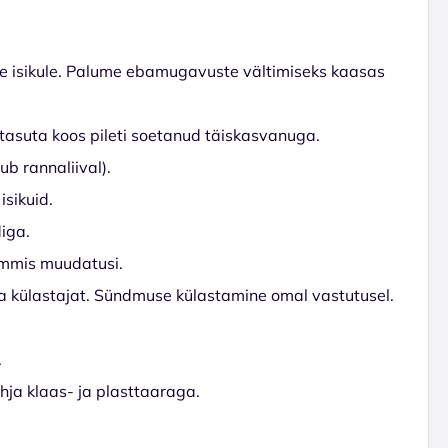
ele isikule. Palume ebamugavuste vältimiseks kaasas
s tasuta koos pileti soetanud täiskasvanuga.
ub rannaliival).
isikuid.
iga.
ammis muudatusi.
 külastajat. Sündmuse külastamine omal vastutusel.
A
ühja klaas- ja plasttaaraga.