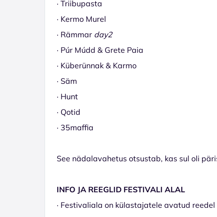
· Triibupasta
· Kermo Murel
· Rämmar
day2
· Púr Múdd & Grete Paia
· Küberünnak & Karmo
· Säm
· Hunt
· Qotid
· 35maffia
See nädalavahetus otsustab, kas sul oli päri
INFO JA REEGLID FESTIVALI ALAL
· Festivaliala on külastajatele avatud reedel