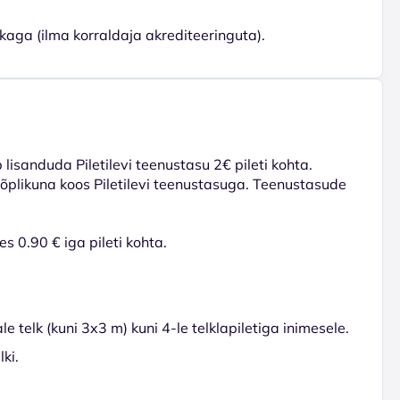
ikaga (ilma korraldaja akrediteeringuta).
lisanduda Piletilevi teenustasu 2€ pileti kohta.
 lõplikuna koos Piletilevi teenustasuga. Teenustasude
s 0.90 € iga pileti kohta.
e telk (kuni 3x3 m) kuni 4-le telklapiletiga inimesele.
lki.