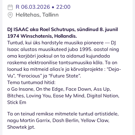
R 06.03.2026 • 22:00
Helitehas, Tallinn
DJ ISAAC aka Roel Schutrups, sündinud 8. juunil
1974 Winschotenis, Hollandis.
Tuntud, kui üks hardstyle muusika pioneere — DJ
Isaac alustas muusikuteed juba 1995. aastal ning
oma karjääri jooksul on ta aidanud kujundada
raskema elektroonilise tantsumuusika kõla. Ta on
loonud ka mitmeid alias’e ja kõrvalprojekte : “Deja-
Vu”, “Ferocious” ja “Future State”.
Tema tuntumad hitid:
o Go Insane, On the Edge, Face Down, Ass Up,
Bitches, Loving You, Ease My Mind, Digital Nation,
Stick Em
Ta on teinud remikse mitmetele tuntud artistidele,
nagu Martin Garrix, Dash Berlin, Yellow Claw,
Showtek jpt.