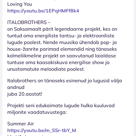
Loving You
https://youtu.be/1EPqHMFf8k4
ITALOBROTHERS –
on Saksamaalt pärit legendaarne projekt, kes on
tuntud oma energiliste tantsu- ja elektrooniliste
lugude poolest. Nende muusika ühendab pop- ja
house-žanrite parimad elemendid ning tänaseks
kolmeliikmeline projekt on saavutanud laialdase
tuntuse oma kaasakiskuva energilise show ja
unustamatute meloodiate poolest.
Italobrothers on tänaseks esinenud ja lugusid välja
andnud
juba 20.aastat!
Projekti seni edukaimate lugude hulka kuuluvad
miljonite vaadatuvustega:
Summer Air
https://youtu.be/m_SSr-tbY_M