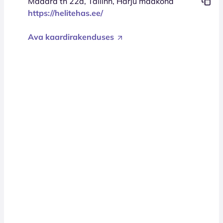
Madara tn 22a, Tallinn, Harju maakond
https://helitehas.ee/
Ava kaardirakenduses