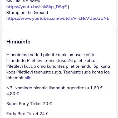
My Life is a party
https://youtu.be/sok8kp_DSqE
)
Stamp on the Ground
https://www.youtube.com/watch?v=cHcVU5cGUNE
Hinnainfo
Hinnainfos toodud piletite maksumusele võib
lisanduda Piletilevi teenustasu 2€ pileti kohta.
Piletilevi kuvab oma kanalites piletite hindu lõplikuna
koos Piletilevi teenustasuga. Teenustasude kohta loe
lähemalt
siit!
NB! Nominaalhinnale lisandub agenditasu 1,60 € -
4,80 €
Super Early Ticket 20 €
Early Bird Ticket 24 €