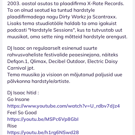
2003. aastal asutas ta plaadifirma X-Rate Records.
Ta on olnud seotud ka tuntud hardstyle
plaadifirmadega nagu Dirty Workz ja Scantraxx.
Lisaks tema stuudiotööle haldab ta oma igakuist
podcasti "Hardstyle Sessions", kus ta tutvustab uut
muusikat, oma sette ning mõtteid hardstyle arengust.
DJ Isaac on regulaarselt esinenud suurte
rahvusvaheliste festivalide peaesinejana, näiteks
Defqon.1, Qlimax, Decibel Outdoor, Electric Daisy
Carnival jpt.
Tema muusika ja visioon on mõjutanud paljusid uue
põlvkonna hardstyle/artiste.
Dj Isaac hitid :
Go Insane
https://www.youtube.com/watch?v=U_rdbv7dJz4
Feel So Good
https://youtu.be/MSPc6Vp8GbI
Rise
https://youtu.be/h1rg6NSwd28