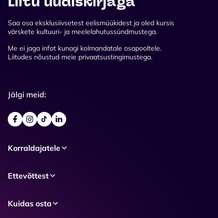
Liitu uudiskirjaga
Saa osa eksklusiivsetest eelismüükidest ja oled kursis
värskete kultuuri- ja meelelahutussündmustega.
Me ei jaga infot kunagi kolmandatale osapooltele.
Liitudes nõustud meie privaatsustingimustega.
Jälgi meid:
Korraldajatele
Ettevõttest
Kuidas osta