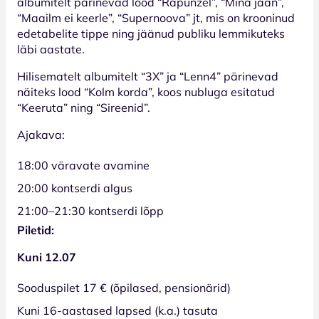
albumitelt pärinevad lood “Rapunzel”, “Mina jään”,
“Maailm ei keerle”, “Supernoova” jt, mis on krooninud
edetabelite tippe ning jäänud publiku lemmikuteks
läbi aastate.
Hilisematelt albumitelt “3X” ja “Lenn4” pärinevad
näiteks lood “Kolm korda”, koos nubluga esitatud
“Keeruta” ning “Sireenid”.
Ajakava:
18:00 väravate avamine
20:00 kontserdi algus
21:00–21:30 kontserdi lõpp
Piletid:
Kuni 12.07
Sooduspilet 17 € (õpilased, pensionärid)
Kuni 16-aastased lapsed (k.a.) tasuta