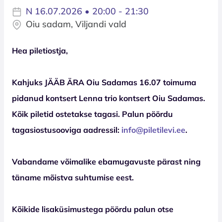
N 16.07.2026 • 20:00 - 21:30
Oiu sadam, Viljandi vald
Hea piletiostja,
Kahjuks JÄÄB ÄRA Oiu Sadamas 16.07 toimuma
pidanud kontsert Lenna trio kontsert Oiu Sadamas.
Kõik piletid ostetakse tagasi. Palun pöördu
tagasiostusooviga aadressil:
info@piletilevi.ee
.
Vabandame võimalike ebamugavuste pärast ning
täname mõistva suhtumise eest.
Kõikide lisaküsimustega pöördu palun otse