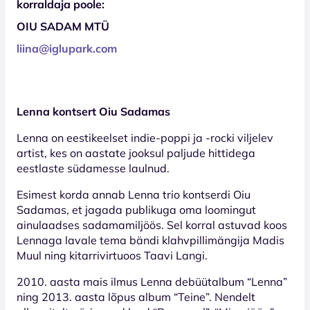
korraldaja poole:
OIU SADAM MTÜ
liina@iglupark.com
Lenna kontsert Oiu Sadamas
Lenna on eestikeelset indie-poppi ja -rocki viljelev
artist, kes on aastate jooksul paljude hittidega
eestlaste südamesse laulnud.
Esimest korda annab Lenna trio kontserdi Oiu
Sadamas, et jagada publikuga oma loomingut
ainulaadses sadamamiljöös. Sel korral astuvad koos
Lennaga lavale tema bändi klahvpillimängija Madis
Muul ning kitarrivirtuoos Taavi Langi.
2010. aasta mais ilmus Lenna debüütalbum “Lenna”
ning 2013. aasta lõpus album “Teine”. Nendelt