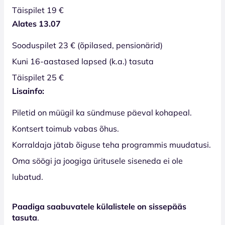
Täispilet 19 €
Alates 13.07
Sooduspilet 23 € (õpilased, pensionärid)
Kuni 16-aastased lapsed (k.a.) tasuta
Täispilet 25 €
Lisainfo:
Piletid on müügil ka sündmuse päeval kohapeal.
Kontsert toimub vabas õhus.
Korraldaja jätab õiguse teha programmis muudatusi.
Oma söögi ja joogiga üritusele siseneda ei ole
lubatud.
Paadiga saabuvatele külalistele on sissepääs
tasuta
.