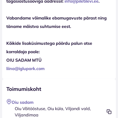
tagasiostusooviga aadressil:
info@piletilevi.ee
.
Vabandame võimalike ebamugavuste pärast ning
täname mõistva suhtumise eest.
Kõikide lisaküsimustega pöördu palun otse
korraldaja poole:
OIU SADAM MTÜ
liina@iglupark.com
Toimumiskoht
Oiu sadam
Oiu Võitööstuse, Oiu küla, Viljandi vald,
Viljandimaa