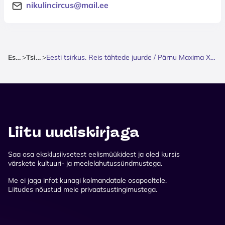
nikulincircus@mail.ee
Esileht
>
Tsirkus
>
Eesti tsirkus. Reis tähtede juurde / Pärnu Maxima XXX vastas, Riia mnt 129c
Liitu uudiskirjaga
Saa osa eksklusiivsetest eelismüükidest ja oled kursis
värskete kultuuri- ja meelelahutussündmustega.
Me ei jaga infot kunagi kolmandatale osapooltele.
Liitudes nõustud meie privaatsustingimustega.