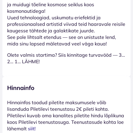
ja muidugi tõeline kosmose seiklus koos
kosmonautidega!
Uued tehnoloogiad, uskumatu eriefektid ja
professionaalsed artistid viivad teid haaravale reisile
kaugesse tähtede ja galaktikate juurde.
See pole lihtsalt etendus — see on unistuste lend,
mida sinu lapsed mäletavad veel väga kaua!
Olete valmis startima? Siis kinnitage turvavööd — 3…
2… 1… LÄHME!
Hinnainfo
Hinnainfos toodud piletite maksumusele võib
lisanduda Piletilevi teenustasu 2€ pileti kohta.
Piletilevi kuvab oma kanalites piletite hindu lõplikuna
koos Piletilevi teenustasuga. Teenustasude kohta loe
lähemalt
siit!