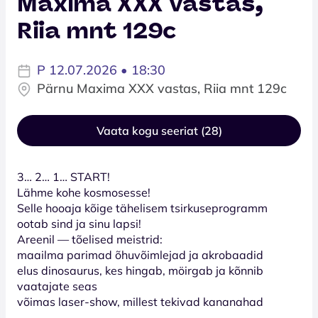
Maxima XXX vastas,
Riia mnt 129c
P 12.07.2026 • 18:30
Pärnu Maxima XXX vastas, Riia mnt 129c
Vaata kogu seeriat (28)
3… 2… 1… START!
Lähme kohe kosmosesse!
Selle hooaja kõige tähelisem tsirkuseprogramm
ootab sind ja sinu lapsi!
Areenil — tõelised meistrid:
maailma parimad õhuvõimlejad ja akrobaadid
elus dinosaurus, kes hingab, möirgab ja kõnnib
vaatajate seas
võimas laser-show, millest tekivad kananahad